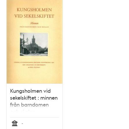
Relaterade
poster
och
teman
Kungsholmen vid
sekelskiftet : minnen
från barndomen
och skolan
-