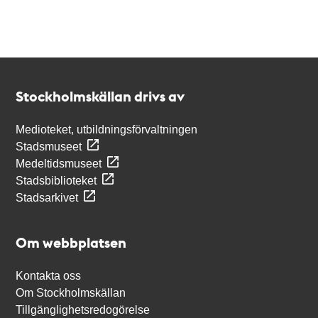
Kontakt
Stockholmskällan
Stockholmskällan drivs av
Medioteket, utbildningsförvaltningen
Stadsmuseet
Medeltidsmuseet
Stadsbiblioteket
Stadsarkivet
Om webbplatsen
Kontakta oss
Om Stockholmskällan
Tillgänglighetsredogörelse