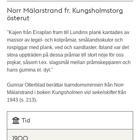
Norr Mälarstrand fr. Kungsholmstorg
österut
"Kajen från Eiraplan fram till Lundins plank kantades av
massor av tegel- och kolpråmar, smålandsskutor och
rospiggar med plank, ved och sandlaster. Ibland var det
stora uppträden på dessa pråmar till stort nöje för oss
pojkar, såsom t.ex. slagsmål mellan pråmskepparen och
hans gumma el. dyl."
Gunnar Otterblad berättar barndomsminnen från Norr
Mälarstrand i boken
Kungsholmen vid sekelskiftet
från
1943 (s. 213).
Tid
1900