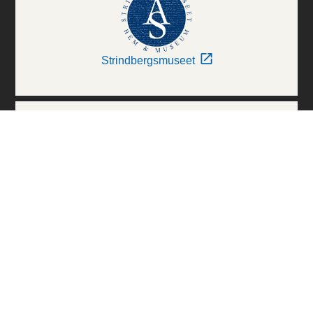
Strindbergsmuseet
Thielska Galleriet