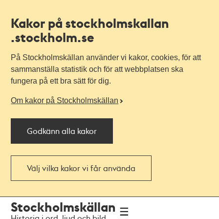
Kakor på stockholmskallan
.stockholm.se
På Stockholmskällan använder vi kakor, cookies, för att
sammanställa statistik och för att webbplatsen ska
fungera på ett bra sätt för dig.
Om kakor på Stockholmskällan
Godkänn alla kakor
Välj vilka kakor vi får använda
Till
Till
Stockholmskällan
navigationen
huvudinnehållet
Historia i ord, ljud och bild