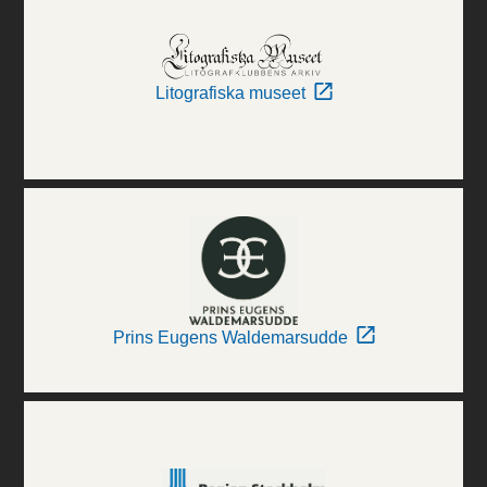
Litografiska museet
Prins Eugens Waldemarsudde