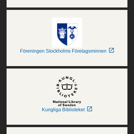
Föreningen Stockholms Företagsminnen
Kungliga Biblioteket