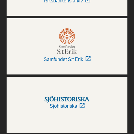
Riksbankens arkiv
Samfundet S:t Erik
Sjöhistoriska