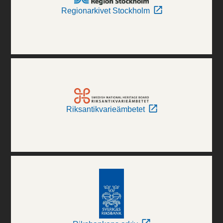
Regionarkivet Stockholm
Riksantikvarieämbetet