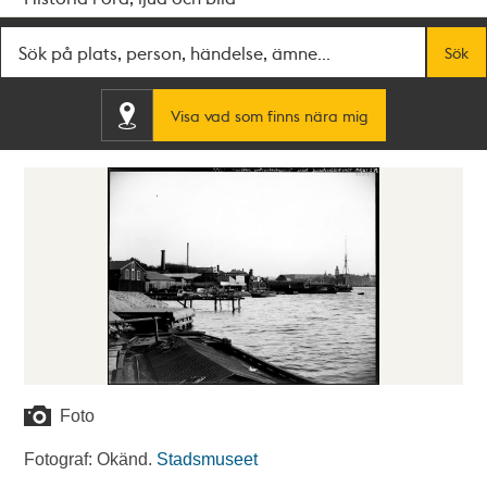
Fritextsök
Sök
Visa vad som finns nära mig
Foto
Fotograf: Okänd.
Stadsmuseet