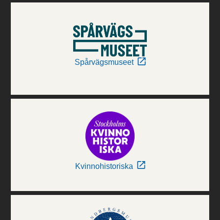
Spårvägsmuseet
Kvinnohistoriska