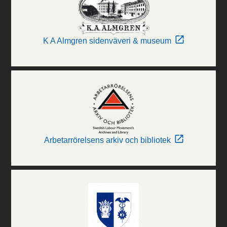
K A Almgren sidenväveri & museum
Arbetarrörelsens arkiv och bibliotek