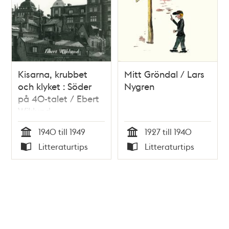
Kisarna, krubbet
Mitt Gröndal / Lars
och klyket : Söder
Nygren
på 40-talet / Ebert
Wiklund
1940 till 1949
1927 till 1940
Tid
Tid
Litteraturtips
Litteraturtips
Typ
Typ