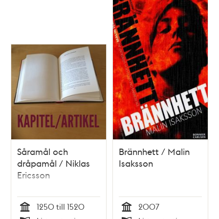
Såramål och
Brännhett / Malin
dråpamål / Niklas
Isaksson
Ericsson
1250 till 1520
2007
Tid
Tid