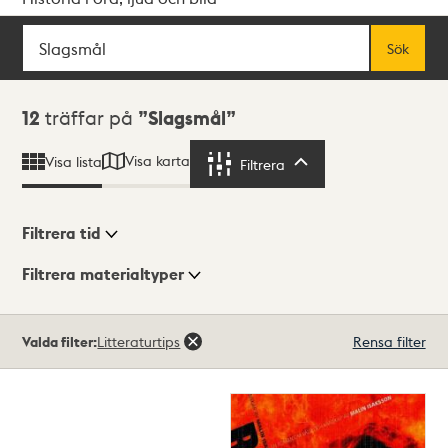
Sök
Fritextsök
Sök
Sökresultat
12
träffar på
Slagsmål
Visa karta
Visa lista
Filtrera
Filtrera
Filtrera tid
Filtrera materialtyper
Visningsläge
Totalt
Valda filter:
Litteraturtips
Rensa filter
12
träffar
Lista
Karta