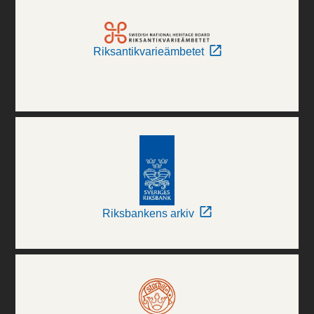
Riksantikvarieämbetet
Riksbankens arkiv