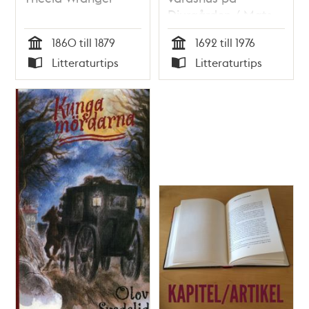
Djurgården / Mats
Rehnberg
1860 till 1879
1692 till 1976
Tid
Tid
Litteraturtips
Litteraturtips
Typ
Typ