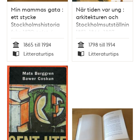
Min mammas gata :
När tiden var ung :
ett stycke
arkitekturen och
Stockholmshistoria
Stockholmsutställningar
från 1870-talet /
1851, 1866, 1897,
Emil Norlander
1909 / Ulf Sörenson
1865 till 1924
1798 till 1914
Tid
Tid
Litteraturtips
Litteraturtips
Typ
Typ