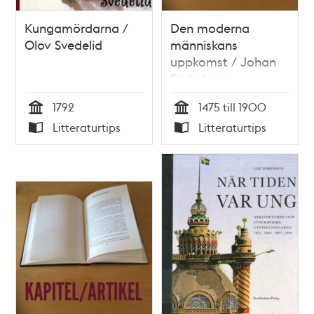
Kungamördarna /
Den moderna
Olov Svedelid
människans
uppkomst / Johan
Söderberg
1792
1475 till 1900
Tid
Tid
Litteraturtips
Litteraturtips
Typ
Typ