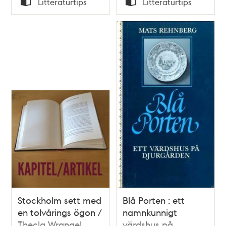
Litteraturtips
Litteraturtips
Typ
Typ
Stockholm sett med
Blå Porten : ett
en tolvårings ögon /
namnkunnigt
Thecla Wrangel
värdshus på