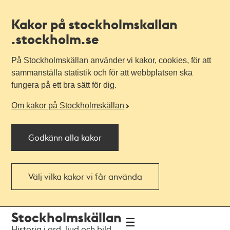
Kakor på stockholmskallan
.stockholm.se
På Stockholmskällan använder vi kakor, cookies, för att
sammanställa statistik och för att webbplatsen ska
fungera på ett bra sätt för dig.
Om kakor på Stockholmskällan
Godkänn alla kakor
Välj vilka kakor vi får använda
Till
Till
Stockholmskällan
navigationen
huvudinnehållet
Historia i ord, ljud och bild