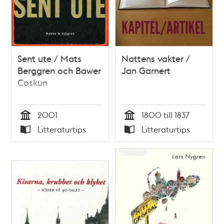
Sent ute / Mats
Nattens vakter /
Berggren och Bawer
Jan Garnert
Coskun
2001
1800 till 1837
Tid
Tid
Litteraturtips
Litteraturtips
Typ
Typ