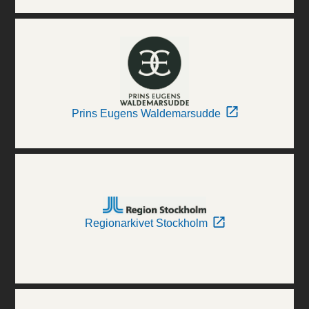
Prins Eugens Waldemarsudde
Regionarkivet Stockholm