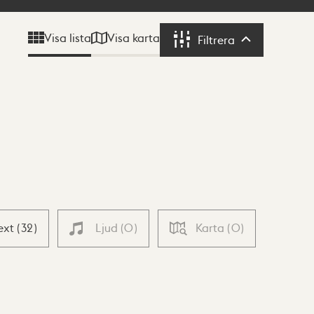
Visa karta
Visa lista
Filtrera
Filtrera
ext
(
32
)
Ljud
(
0
)
Karta
(
0
)