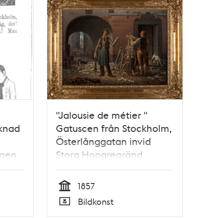
"Jalousie de métier "
cknad
Gatuscen från Stockholm,
Österlånggatan invid
ngen
Stora Hoparegränd.
 –
d för
1857
ir,
Tid
Bildkonst
Typ