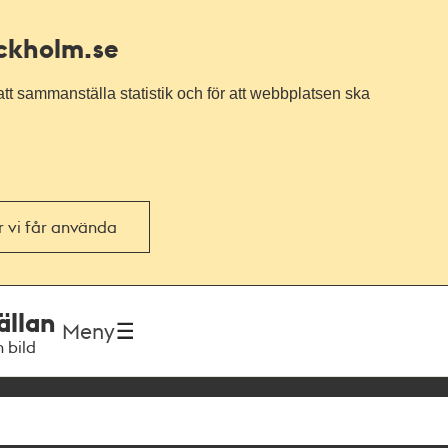
ockholm.se
tt sammanställa statistik och för att webbplatsen ska
or vi får använda
ällan
Meny
h bild