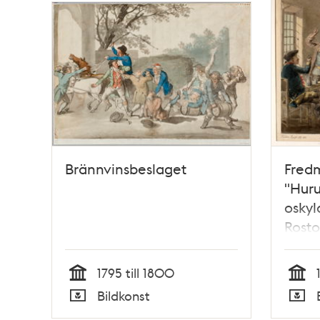
Brännvinsbeslaget
Fredm
"Huru
oskyl
Rosto
1795 till 1800
Tid
Tid
Bildkonst
Typ
Typ