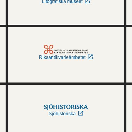
Litografiska museet
Riksantikvarieämbetet
Sjöhistoriska