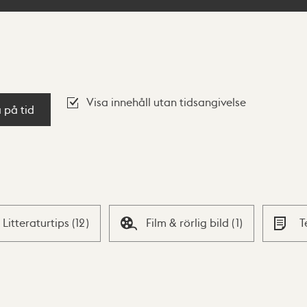
Visa innehåll utan tidsangivelse
a på tid
Litteraturtips
(
12
)
Film & rörlig bild
(
1
)
T