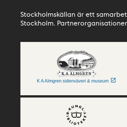
Stockholmskällan är ett samarbete
Stockholm. Partnerorganisationer 
K A Almgren sidenväveri & museum