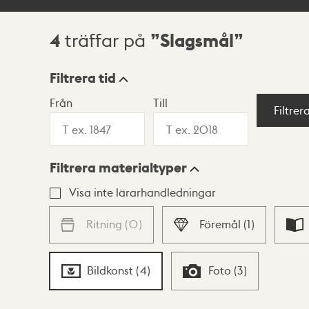
4
Slagsmål
träffar på
Sökresultat
Filtrera tid
Från
Till
Visningsläge
Filtrer
Filtrera materialtyper
Lista
Karta
Visa inte lärarhandledningar
Ritning
(
0
)
Föremål
(
1
)
Bildkonst
(
4
)
Foto
(
3
)