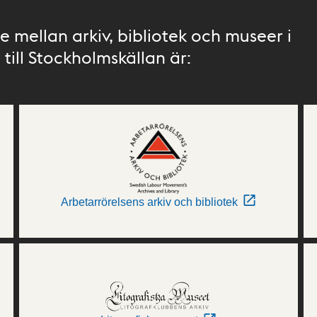
 mellan arkiv, bibliotek och museer i
till Stockholmskällan är:
Arbetarrörelsens arkiv och bibliotek