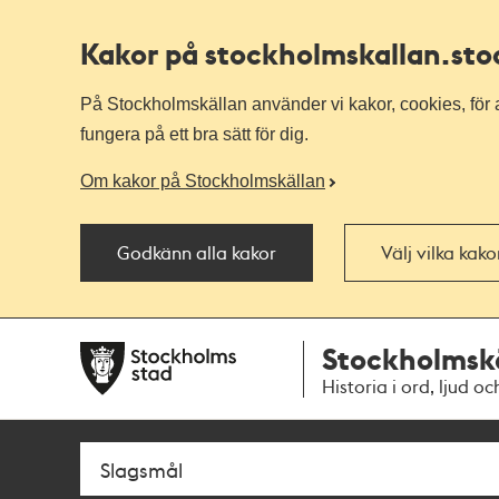
Kakor på stockholmskallan
.st
På Stockholmskällan använder vi kakor, cookies, för a
fungera på ett bra sätt för dig.
Om kakor på Stockholmskällan
Godkänn alla kakor
Välj vilka kak
Till
Till
Stockholmsk
navigationen
huvudinnehållet
Historia i ord, ljud oc
Sök
Fritextsök