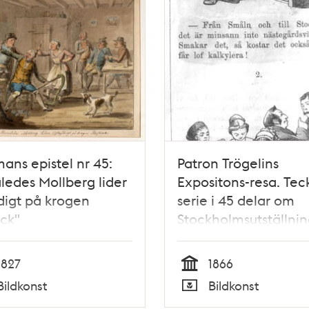
ans epistel nr 45:
Patron Trögelins
ledes Mollberg lider
Expositons-resa. Te
digt på krogen
serie i 45 delar om
ck"
Stockholmsutställni
1866 i Söndags-Nisse
Illustreradt Veckobla
1827
1866
Skämt, Humor och Sat
Tid
Bildkonst
Bildkonst
den 10 juni till den 7
Typ