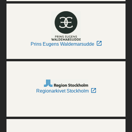
Prins Eugens Waldemarsudde
Regionarkivet Stockholm