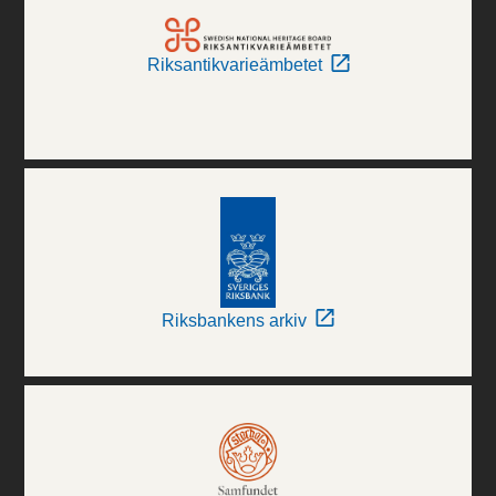
Riksantikvarieämbetet
Riksbankens arkiv