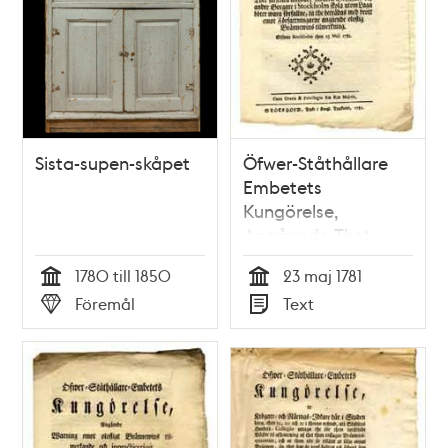
Sista-supen-skåpet
Öfwer-Ståthållare
Embetets
Kungörelse,
Angående Thet
särskilta answar,
1780 till 1850
23 maj 1781
hwartil Bryggare
Tid
Tid
Föremål
Text
och andre Borgare i
Typ
Typ
Stockholm skola
utom Laga böter
wara förfallne, tå
the beträdas med
brott emot