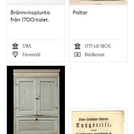
Brännvinsplunta
Paltar
från 1700-talet.
1785
1771 till 1805
Tid
Tid
Föremål
Bildkonst
Typ
Typ