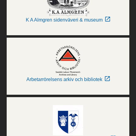
K A Almgren sidenväveri & museum
Arbetarrörelsens arkiv och bibliotek