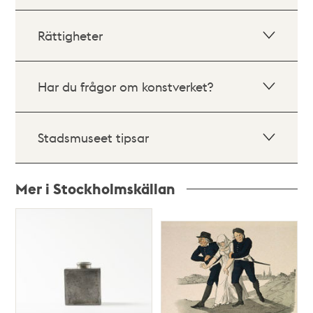
Rättigheter
Har du frågor om konstverket?
Stadsmuseet tipsar
Mer i Stockholmskällan
Relaterade
poster
och
teman