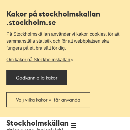
Kakor på stockholmskallan
.stockholm.se
På Stockholmskällan använder vi kakor, cookies, för att
sammanställa statistik och för att webbplatsen ska
fungera på ett bra sätt för dig.
Om kakor på Stockholmskällan
Godkänn alla kakor
Välj vilka kakor vi får använda
Till
Till
Stockholmskällan
navigationen
huvudinnehållet
Historia i ord, ljud och bild