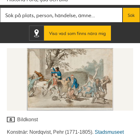
Fritextsök
Sök
Visa vad som finns nära mig
Bildkonst
Konstnär: Nordqvist, Pehr (1771-1805).
Stadsmuseet