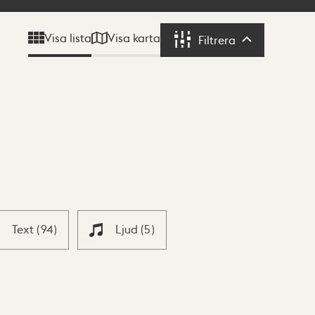
Visa karta
Visa lista
Filtrera
Filtrera
Text
(
94
)
Ljud
(
5
)