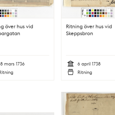
ng över hus vid
Ritning över hus vid
pargatan
Skeppsbron
18 mars 1736
6 april 1738
Tid
Ritning
Ritning
Typ