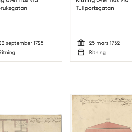
bruksgatan
Tullportsgatan
22 september 1725
25 mars 1732
Tid
Ritning
Ritning
Typ