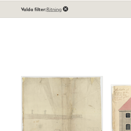
Totalt
Valda filter:
Ritning
19
träffar