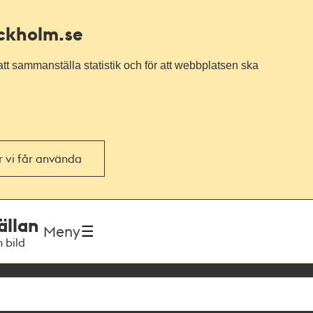
ockholm.se
tt sammanställa statistik och för att webbplatsen ska
or vi får använda
ällan
Meny
h bild