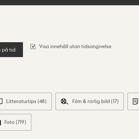
Visa innehåll utan tidsangivelse
a på tid
Litteraturtips
(
48
)
Film & rörlig bild
(
17
)
Foto
(
719
)