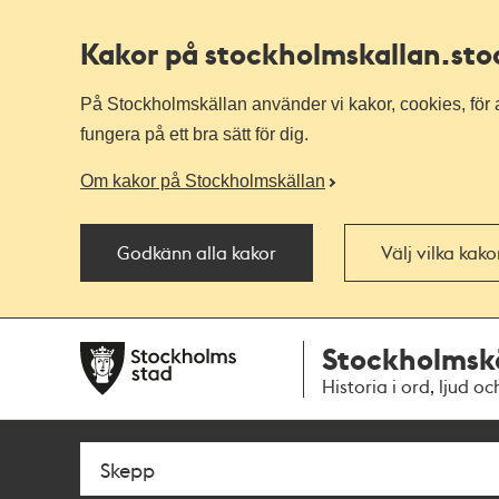
Kakor på stockholmskallan
.st
På Stockholmskällan använder vi kakor, cookies, för a
fungera på ett bra sätt för dig.
Om kakor på Stockholmskällan
Godkänn alla kakor
Välj vilka kak
Till
Till
Stockholmsk
navigationen
huvudinnehållet
Historia i ord, ljud oc
Sök
Fritextsök