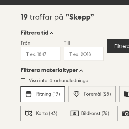
19
Skepp
träffar på
Sökresultat
Filtrera tid
Från
Till
Visningsläge
Filtrer
Filtrera materialtyper
Lista
Karta
Visa inte lärarhandledningar
Ritning
(
19
)
Föremål
(
28
)
Karta
(
43
)
Bildkonst
(
76
)