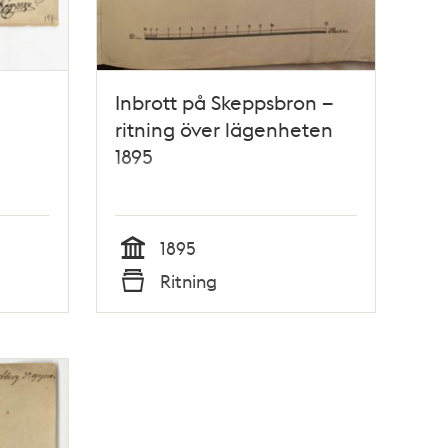
Inbrott på Skeppsbron –
ritning över lägenheten
1895
1895
Tid
Ritning
Typ