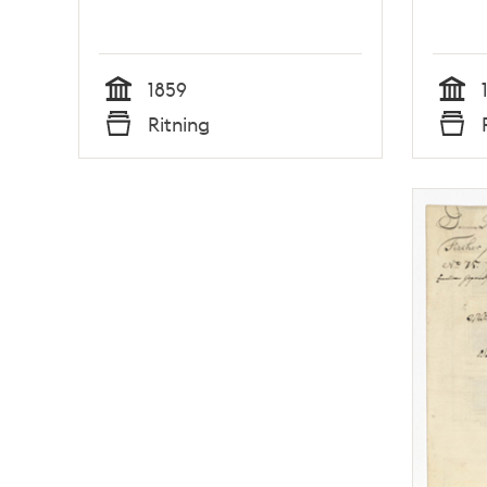
1859
Tid
Tid
Ritning
Typ
Typ