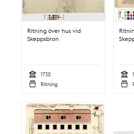
Ritning över hus vid
Ritni
Skeppsbron
Skep
1732
Tid
Tid
Ritning
Typ
Typ