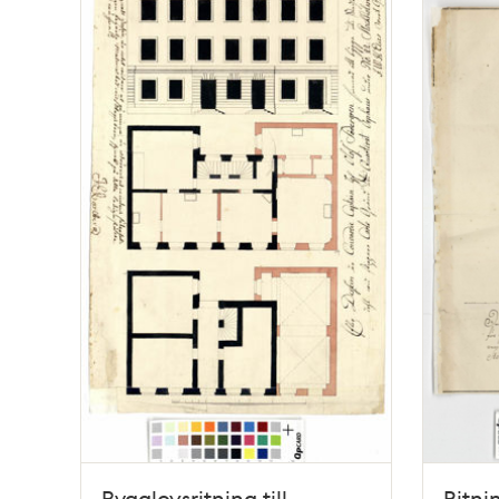
Bygglovsritning till
Ritni