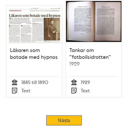
Läkaren som
Tankar om
botade med hypnos
”fotbollsidrotten”
1929
1885 till 1890
1929
Tid
Tid
Text
Text
Typ
Typ
Nästa