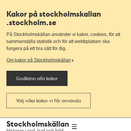
Kakor på stockholmskallan
.stockholm.se
På Stockholmskällan använder vi kakor, cookies, för att
sammanställa statistik och för att webbplatsen ska
fungera på ett bra sätt för dig.
Om kakor på Stockholmskällan
Godkänn alla kakor
Välj vilka kakor vi får använda
Till
Till
Stockholmskällan
navigationen
huvudinnehållet
Historia i ord, ljud och bild