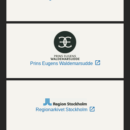
Prins Eugens Waldemarsudde
Regionarkivet Stockholm