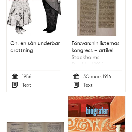
Oh, en sån underbar
Försvarsnihilisternas
drottning
kongress – artikel
Stockholms
Dagblad 1916
1956
30 mars 1916
Tid
Tid
Text
Text
Typ
Typ