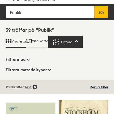
Sök
Fritextsök
Sök
Sökresultat
39
träffar på
Publik
Visa karta
Visa lista
Filtrera
Filtrera
Filtrera tid
Filtrera materialtyper
Visningsläge
Totalt
Valda filter:
Text
Rensa filter
39
träffar
Lista
Karta