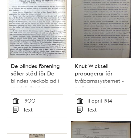
De blindes förening
Knut Wicksell
söker stöd för De
propagerar för
blindes veckoblad i
tvåbarnssystemet -
stadsfullmäktige
polisrapport
1900
1900
11 april 1914
Tid
Tid
Text
Text
Typ
Typ