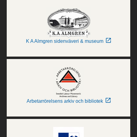
K A Almgren sidenväveri & museum
Arbetarrörelsens arkiv och bibliotek