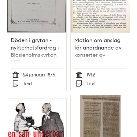
Döden i grytan -
Motion om anslag
nykterhetsfördrag i
för anordnande av
Blasieholmskyrkan
konserter av
1875
manskörer i
Stockholms parker -
24 januari 1875
1912
Stadsfullmäktige
Tid
Tid
Text
Text
1912
Typ
Typ