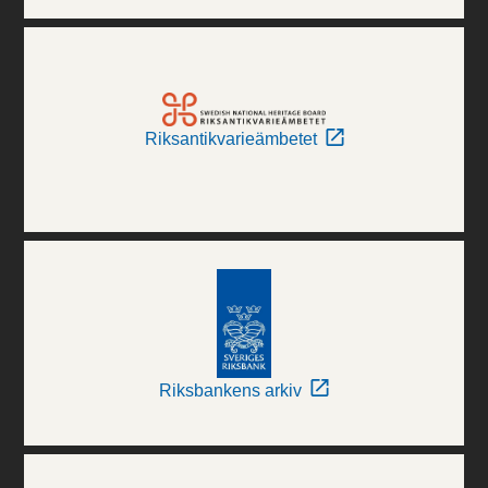
Riksantikvarieämbetet
Riksbankens arkiv