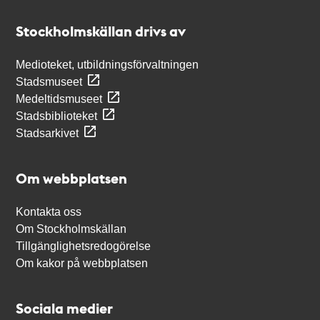
Kontakt
Stockholmskällan
Stockholmskällan drivs av
Medioteket, utbildningsförvaltningen
Stadsmuseet
Medeltidsmuseet
Stadsbiblioteket
Stadsarkivet
Om webbplatsen
Kontakta oss
Om Stockholmskällan
Tillgänglighetsredogörelse
Om kakor på webbplatsen
Sociala medier