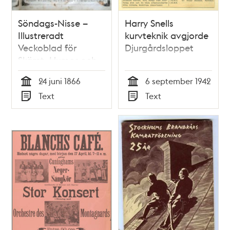
Söndags-Nisse –
Harry Snells
Illustreradt
kurvteknik avgjorde
Veckoblad för
Djurgårdsloppet
Skämt, Humor och
Satir, nr 25, den 24
24 juni 1866
6 september 1942
juni 1866 om
Tid
Tid
Text
Text
Stockholmsutställningen
Typ
Typ
1866