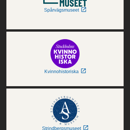
Spårvägsmuseet
Kvinnohistoriska
Strindbergsmuseet