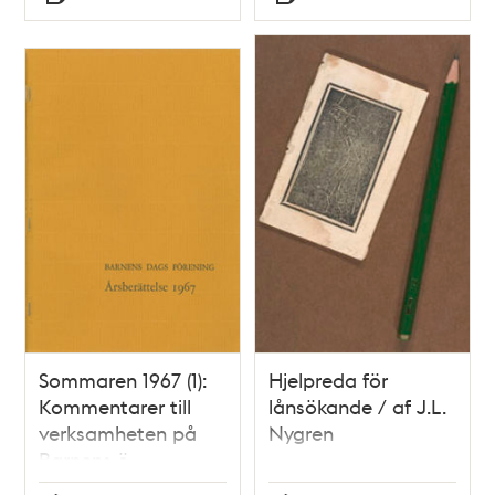
Typ
Typ
Sommaren 1967 (1):
Hjelpreda för
Kommentarer till
lånsökande / af J.L.
verksamheten på
Nygren
Barnens ö