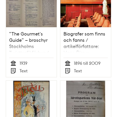
”The Gourmet's
Biografer som finns
Guide” – broschyr
och fanns /
Stockholms
artikelförfattare:
Turisttrafikförbund
Hans Öjmyr
1939
1939
1896 till 2009
Tid
Tid
Text
Text
Typ
Typ