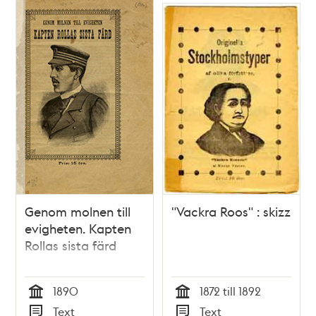
Genom molnen till
"Vackra Roos" : skizz
evigheten. Kapten
Rollas sista färd
1890
1872 till 1892
Tid
Tid
Text
Text