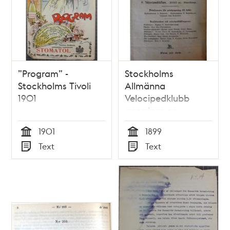
”Program” -
Stockholms
Stockholms Tivoli
Allmänna
1901
Velocipedklubb
anordnar en
”velocipedtäfvlan”
1901
1899
1899
Tid
Tid
Text
Text
Typ
Typ