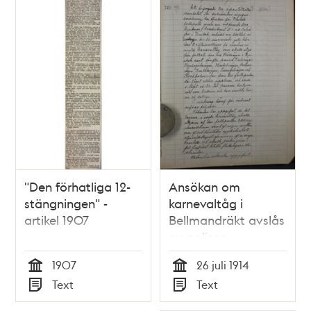
"Den förhatliga 12-
Ansökan om
stängningen" -
karnevaltåg i
artikel 1907
Bellmandräkt avslås
av polisen –
polisrapport 1914
1907
26 juli 1914
Tid
Tid
Text
Text
Typ
Typ