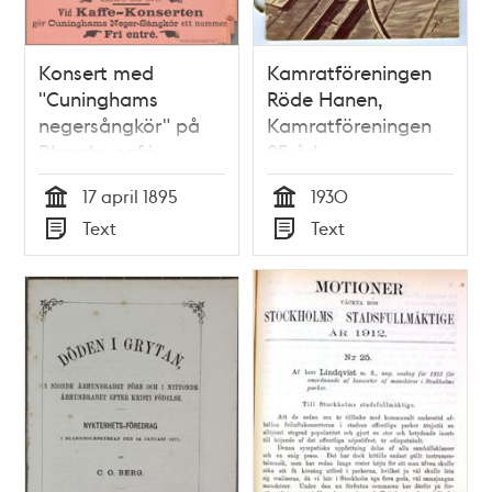
Konsert med
Kamratföreningen
"Cuninghams
Röde Hanen,
negersångkör" på
Kamratföreningen
Blanchs café -
25 år!
Affisch
17 april 1895
1930
Tid
Tid
Text
Text
Typ
Typ