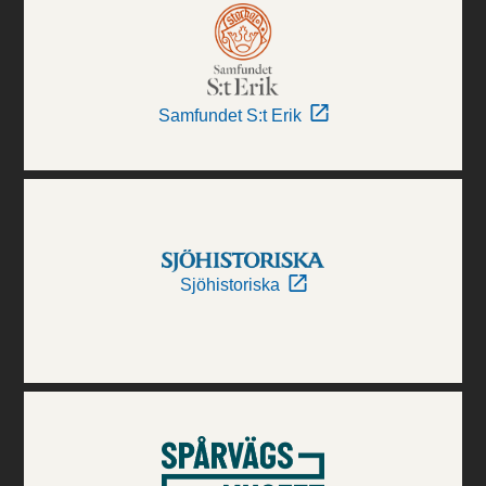
Samfundet S:t Erik
Sjöhistoriska