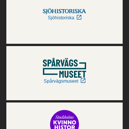
Sjöhistoriska
Spårvägsmuseet