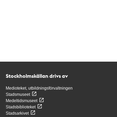
Kontakt
Stockholmskällan
Stockholmskällan drivs av
Medioteket, utbildningsförvaltningen
Stadsmuseet
Medeltidsmuseet
Stadsbiblioteket
Stadsarkivet