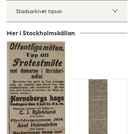
Stadsarkivet tipsar
Mer i Stockholmskällan
Relaterade
poster
och
teman