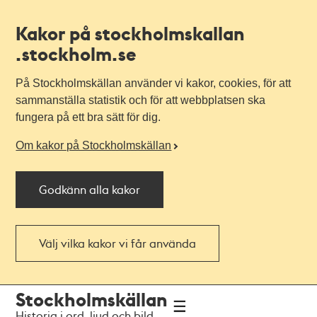
Kakor på stockholmskallan
.stockholm.se
På Stockholmskällan använder vi kakor, cookies, för att
sammanställa statistik och för att webbplatsen ska
fungera på ett bra sätt för dig.
Om kakor på Stockholmskällan
Godkänn alla kakor
Välj vilka kakor vi får använda
Till
Till
Stockholmskällan
navigationen
huvudinnehållet
Historia i ord, ljud och bild