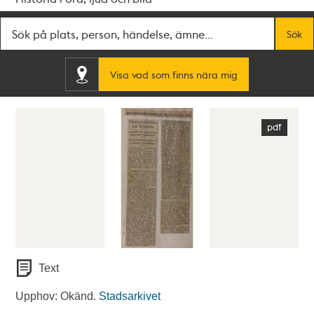
Fritextsök
Sök
Visa vad som finns nära mig
Text
Upphov: Okänd.
Stadsarkivet