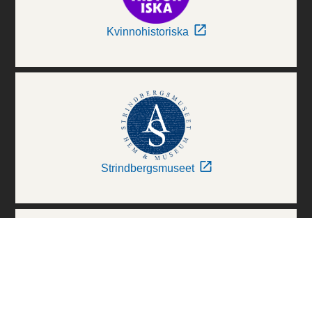
Kvinnohistoriska
Strindbergsmuseet
Thielska Galleriet