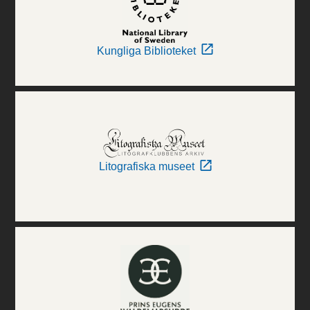
Kungliga Biblioteket
Litografiska museet