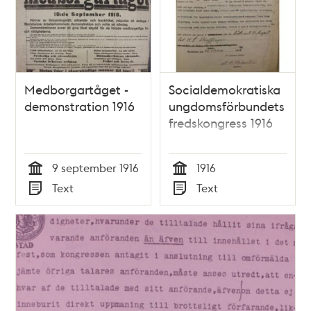
Medborgartåget -
Socialdemokratiska
demonstration 1916
ungdomsförbundets
fredskongress 1916
9 september 1916
1916
Tid
Tid
Text
Text
Typ
Typ