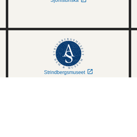
Sjöhistoriska
Strindbergsmuseet