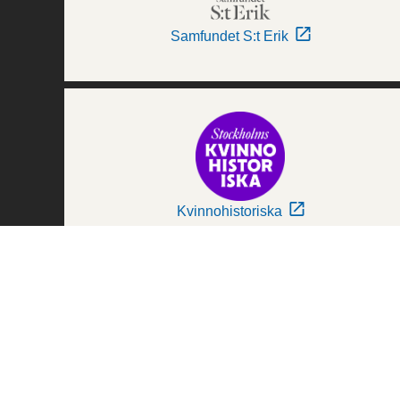
Samfundet S:t Erik
Kvinnohistoriska
Världskulturmuseerna