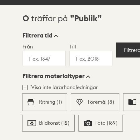
0
Publik
träffar på
Sökresultat
Filtrera tid
Från
Till
Visningsläge
Filtrer
Filtrera materialtyper
Lista
Karta
Visa inte lärarhandledningar
Ritning
(
1
)
Föremål
(
8
)
Bildkonst
(
12
)
Foto
(
189
)