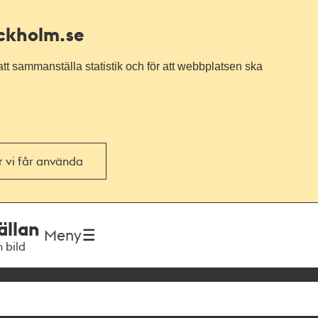
ockholm.se
tt sammanställa statistik och för att webbplatsen ska
or vi får använda
ällan
Meny
h bild