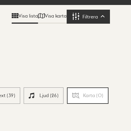
Visa karta
Visa lista
Filtrera
Filtrera
ext
(
39
)
Ljud
(
26
)
Karta
(
0
)