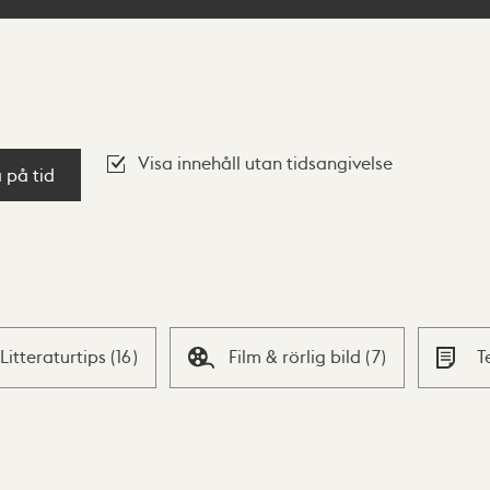
Visa innehåll utan tidsangivelse
a på tid
Litteraturtips
(
16
)
Film & rörlig bild
(
7
)
T