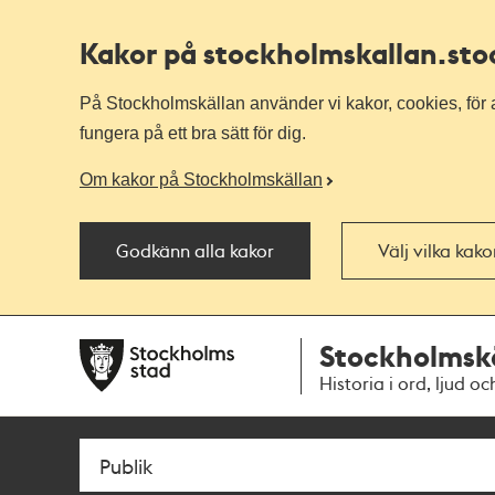
Kakor på stockholmskallan
.st
På Stockholmskällan använder vi kakor, cookies, för a
fungera på ett bra sätt för dig.
Om kakor på Stockholmskällan
Godkänn alla kakor
Välj vilka kak
Till
Till
Stockholmsk
navigationen
huvudinnehållet
Historia i ord, ljud oc
Sök
Fritextsök