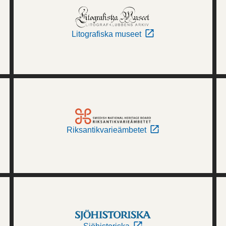
Litografiska museet
Riksantikvarieämbetet