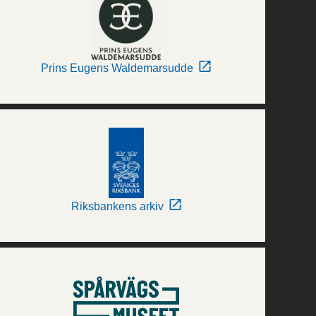
Prins Eugens Waldemarsudde
Riksbankens arkiv