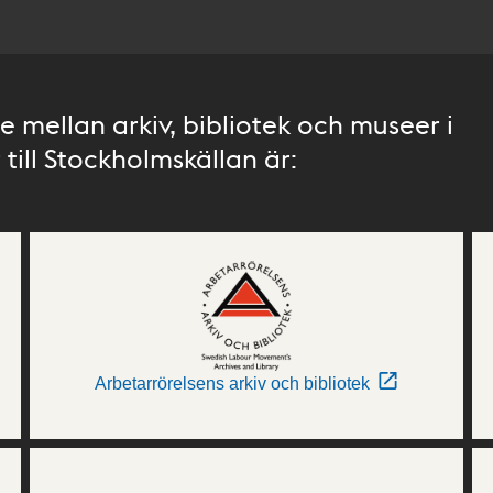
 mellan arkiv, bibliotek och museer i
till Stockholmskällan är:
Arbetarrörelsens arkiv och bibliotek