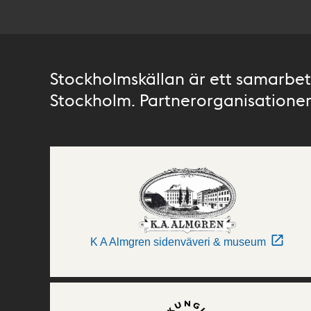
Stockholmskällan är ett samarbete
Stockholm. Partnerorganisationer 
K A Almgren sidenväveri & museum