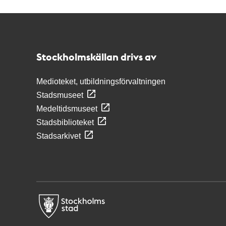
Kontakt
Stockholmskällan
Stockholmskällan drivs av
Medioteket, utbildningsförvaltningen
Stadsmuseet
Medeltidsmuseet
Stadsbiblioteket
Stadsarkivet