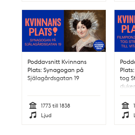
Poddavsnitt Kvinnans
Podda
Plats: Synagogan på
Plats
Själagårdsgatan 19
tog St
duken
1773 till 1838
Tid
Tid
Ljud
Typ
Typ