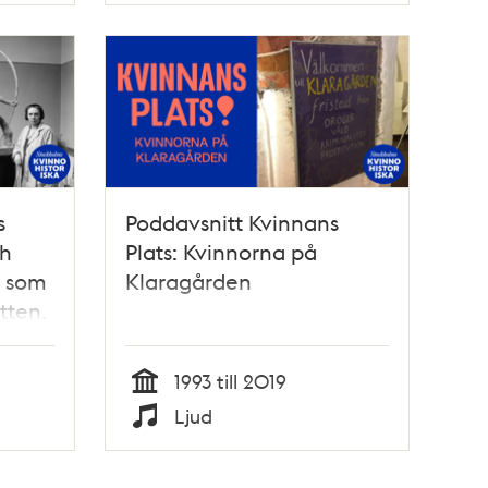
s
Poddavsnitt Kvinnans
ch
Plats: Kvinnorna på
n som
Klaragården
tten,
1993 till 2019
Tid
Ljud
Typ