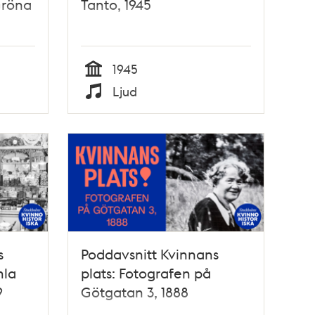
Gröna
Tanto, 1945
1945
Tid
Ljud
Typ
s
Poddavsnitt Kvinnans
mla
plats: Fotografen på
9
Götgatan 3, 1888