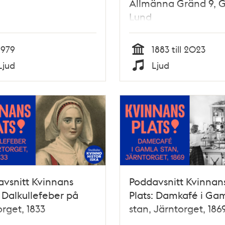
Allmänna Gränd 9, 
Lund
1979
1883 till 2023
Tid
Ljud
Ljud
Typ
vsnitt Kvinnans
Poddavsnitt Kvinnan
: Dalkullefeber på
Plats: Damkafé i Ga
orget, 1833
stan, Järntorget, 186