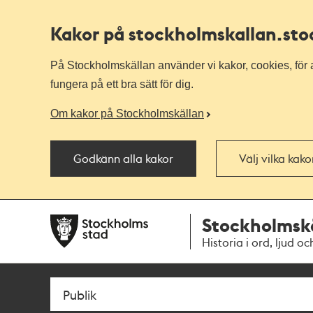
Kakor på stockholmskallan
.st
På Stockholmskällan använder vi kakor, cookies, för a
fungera på ett bra sätt för dig.
Om kakor på Stockholmskällan
Godkänn alla kakor
Välj vilka kak
Till
Till
Stockholmsk
navigationen
huvudinnehållet
Historia i ord, ljud oc
Sök
Fritextsök