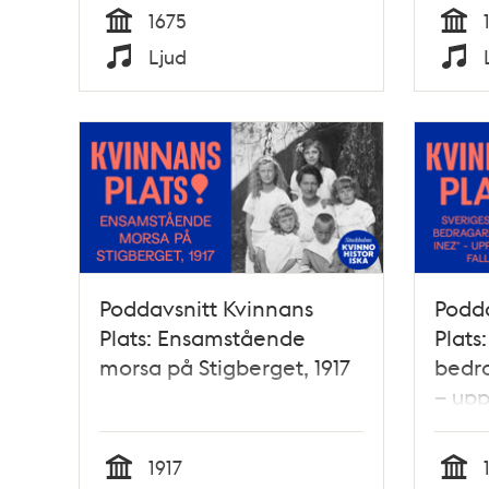
1675
Tid
Tid
Ljud
Typ
Typ
Poddavsnitt Kvinnans
Podda
Plats: Ensamstående
Plats
morsa på Stigberget, 1917
bedra
– upp
1917