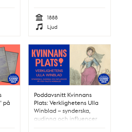
1888
Tid
Ljud
Typ
s
Poddavsnitt Kvinnans
" på
Plats: Verklighetens Ulla
Winblad – synderska,
gudinna och influencer
på 1700-talets horbaler