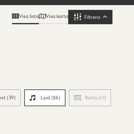
Visa karta
Visa lista
Filtrera
Filtrera
ext
(
39
)
Ljud
(
26
)
Karta
(
0
)