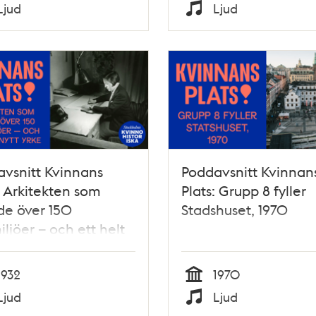
Tid
Ljud
Ljud
Typ
vsnitt Kvinnans
Poddavsnitt Kvinnan
: Arkitekten som
Plats: Grupp 8 fyller
de över 150
Stadshuset, 1970
iljöer – och ett helt
yrke
1932
1970
Tid
Ljud
Ljud
Typ