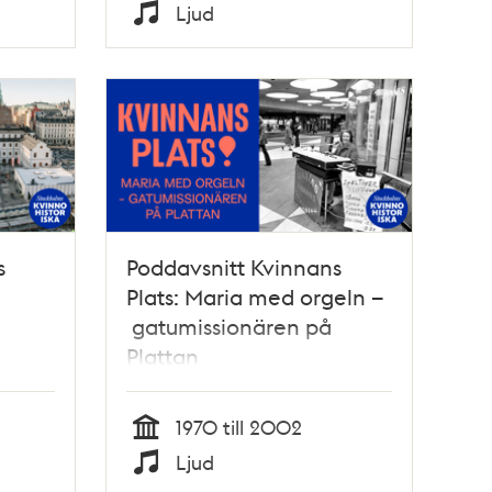
Tid
Ljud
Typ
s
Poddavsnitt Kvinnans
Plats: Maria med orgeln –
gatumissionären på
Plattan
1970 till 2002
Tid
Ljud
Typ