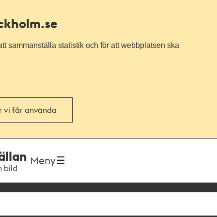
ockholm.se
tt sammanställa statistik och för att webbplatsen ska
or vi får använda
ällan
Meny
h bild