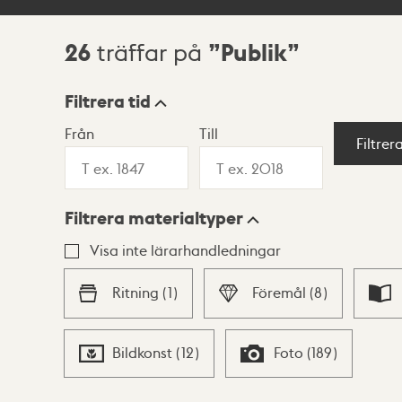
26
Publik
träffar på
Sökresultat
Filtrera tid
Från
Till
Visningsläge
Filtrer
Filtrera materialtyper
Lista
Karta
Visa inte lärarhandledningar
Ritning
(
1
)
Föremål
(
8
)
Bildkonst
(
12
)
Foto
(
189
)