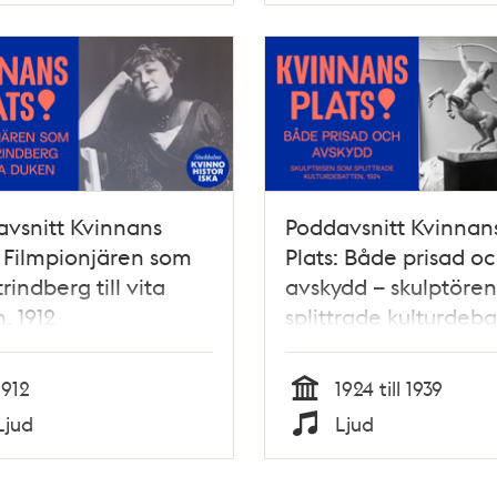
vsnitt Kvinnans
Poddavsnitt Kvinnan
: Filmpionjären som
Plats: Både prisad o
rindberg till vita
avskydd – skulptöre
, 1912
splittrade kulturdeba
1924
1912
1924 till 1939
Tid
Ljud
Ljud
Typ