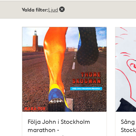
Totalt
Valda filter:
Ljud
26
träffar
Följa John i Stockholm
Sång 
marathon -
Stock