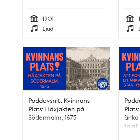
1901
Tid
Tid
Ljud
Typ
Typ
Poddavsnitt Kvinnans
Podda
Plats: Häxjakten på
Plats
Södermalm, 1675
änka 
talet