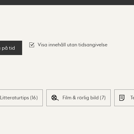
Visa innehåll utan tidsangivelse
a på tid
Litteraturtips
(
16
)
Film & rörlig bild
(
7
)
T