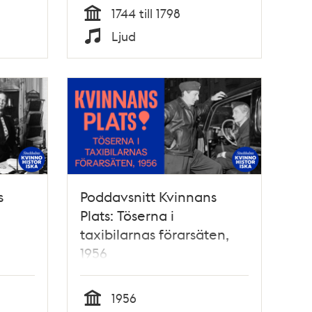
1744 till 1798
Tid
Ljud
Typ
s
Poddavsnitt Kvinnans
Plats: Töserna i
taxibilarnas förarsäten,
1956
1956