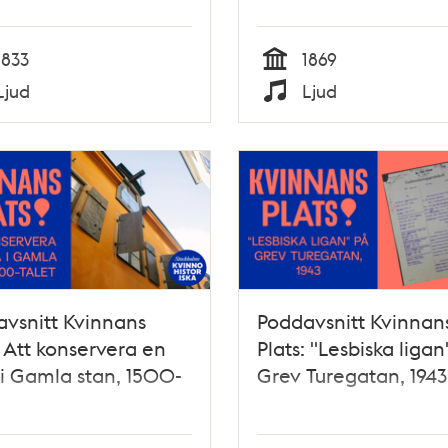
1833
1869
Tid
Ljud
Ljud
Typ
vsnitt Kvinnans
Poddavsnitt Kvinnan
: Att konservera en
Plats: "Lesbiska ligan
i Gamla stan, 1500-
Grev Turegatan, 1943