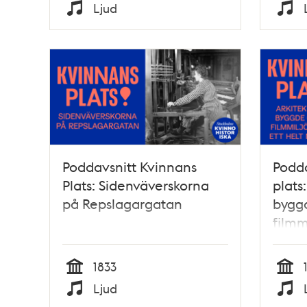
Tid
Tid
Ljud
Typ
Typ
Poddavsnitt Kvinnans
Podda
Plats: Sidenväverskorna
plats
på Repslagargatan
bygg
filmm
nytt 
1833
Tid
Tid
Ljud
Typ
Typ