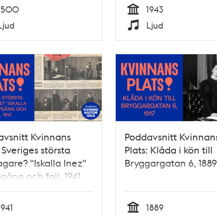
1500
1943
Tid
Ljud
Ljud
Typ
vsnitt Kvinnans
Poddavsnitt Kvinnan
: Sveriges största
Plats: Klåda i kön till
gare? "Iskalla Inez"
Bryggargatan 6, 1889
gång och fall, 1941
1941
1889