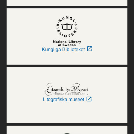
Kungliga Biblioteket
Litografiska museet