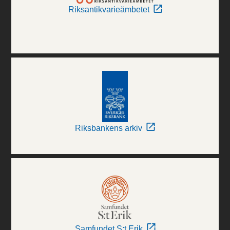
Riksantikvarieämbetet
Riksbankens arkiv
Samfundet S:t Erik