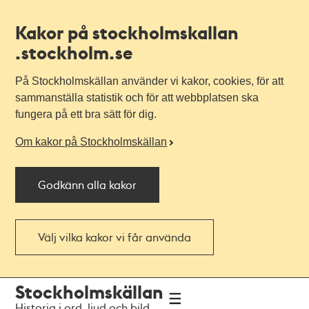
Kakor på stockholmskallan
.stockholm.se
På Stockholmskällan använder vi kakor, cookies, för att
sammanställa statistik och för att webbplatsen ska
fungera på ett bra sätt för dig.
Om kakor på Stockholmskällan
Godkänn alla kakor
Välj vilka kakor vi får använda
Till
Till
Stockholmskällan
navigationen
huvudinnehållet
Historia i ord, ljud och bild