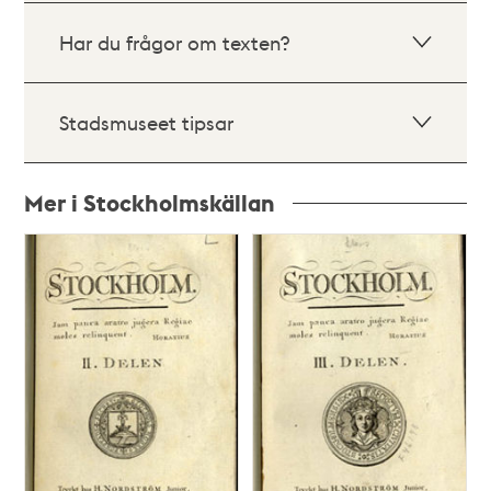
Har du frågor om texten?
Stadsmuseet tipsar
Mer i Stockholmskällan
Relaterade
poster
och
teman