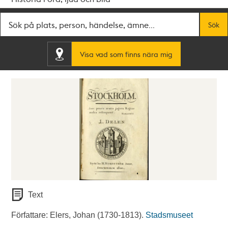
Fritextsök
Sök
Visa vad som finns nära mig
Text
Författare: Elers, Johan (1730-1813).
Stadsmuseet