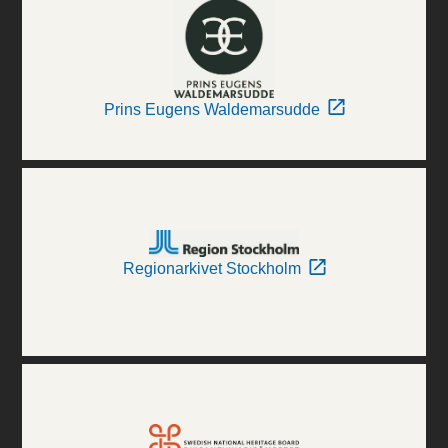
Prins Eugens Waldemarsudde
Regionarkivet Stockholm