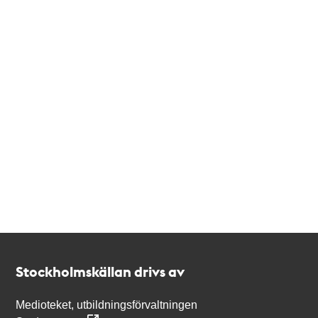
Kontakt
Stockholmskällan
Stockholmskällan drivs av
Medioteket, utbildningsförvaltningen