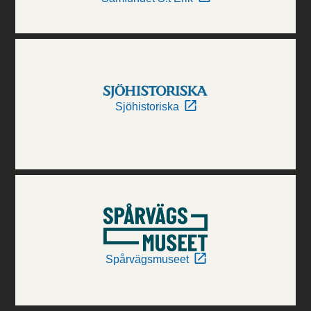
Sjöhistoriska
Spårvägsmuseet