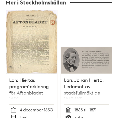
Mer i Stockholmskällan
Relaterade
poster
och
teman
Lars Hiertas
Lars Johan Hierta.
programförklaring
Ledamot av
för Aftonbladet
stadsfullmäktige
1830
1863-1871
4 december 1830
1863 till 1871
Tid
Tid
Text
Foto