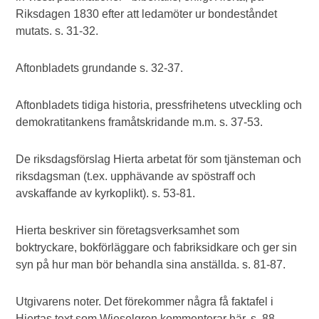
Riksdagen 1830 efter att ledamöter ur bondeståndet
mutats. s. 31-32.
Aftonbladets grundande s. 32-37.
Aftonbladets tidiga historia, pressfrihetens utveckling och
demokratitankens framåtskridande m.m. s. 37-53.
De riksdagsförslag Hierta arbetat för som tjänsteman och
riksdagsman (t.ex. upphävande av spöstraff och
avskaffande av kyrkoplikt). s. 53-81.
Hierta beskriver sin företagsverksamhet som
boktryckare, bokförläggare och fabriksidkare och ger sin
syn på hur man bör behandla sina anställda. s. 81-87.
Utgivarens noter. Det förekommer några få faktafel i
Hiertas text som Wieselgren kommenterar här. s. 88.