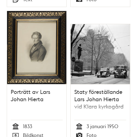
Typ
Typ
Porträtt av Lars
Staty föreställande
Johan Hierta
Lars Johan Hierta
vid Klara kyrkogård
1833
3 januari 1950
Tid
Tid
Bildkonst
Foto