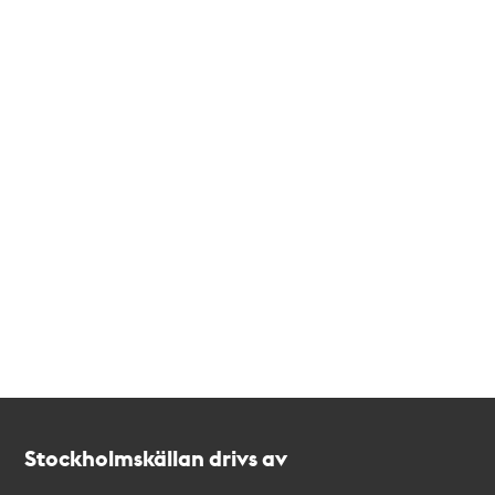
Kontakt
Stockholmskällan
Stockholmskällan drivs av