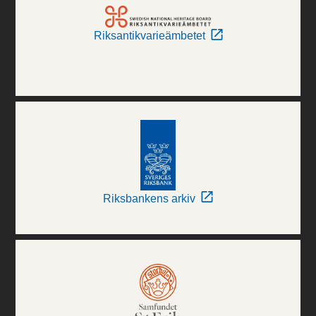
Riksantikvarieämbetet
Riksbankens arkiv