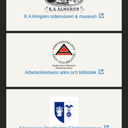
K A Almgren sidenväveri & museum
Arbetarrörelsens arkiv och bibliotek