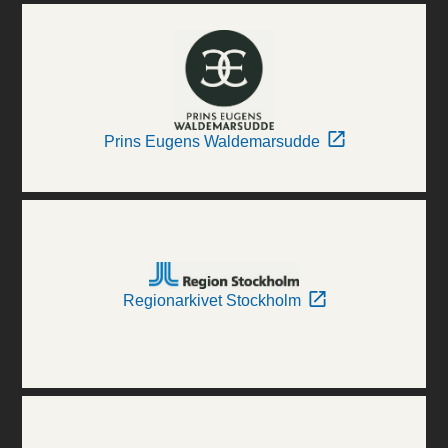
Prins Eugens Waldemarsudde
Regionarkivet Stockholm