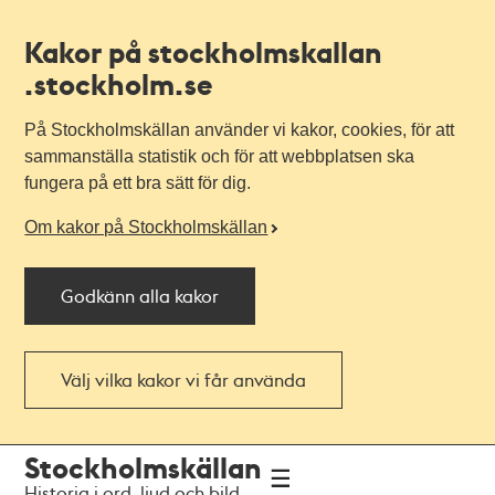
Kakor på stockholmskallan
.stockholm.se
På Stockholmskällan använder vi kakor, cookies, för att
sammanställa statistik och för att webbplatsen ska
fungera på ett bra sätt för dig.
Om kakor på Stockholmskällan
Godkänn alla kakor
Välj vilka kakor vi får använda
Till
Till
Stockholmskällan
navigationen
huvudinnehållet
Historia i ord, ljud och bild