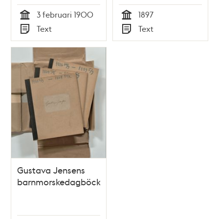
Wilhelm Lundell
3 februari 1900
1897
Tid
Tid
Text
Text
Typ
Typ
Gustava Jensens
barnmorskedagböcker