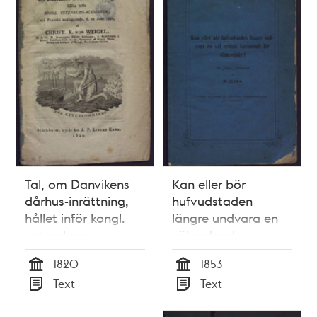
Tal, om Danvikens
Kan eller bör
dårhus-inrättning,
hufvudstaden
hållet inför kongl.
längre undvara en
vetenskaps-
väl ordnad
academien, vid
kuranstalt för
1820
1853
praesidii
sinnessjuke? : en
Tid
Tid
Text
Text
nedläggande, d. 21
fråga, / besvarad af
Typ
Typ
juni 1820 / af Christ.
M. Huss