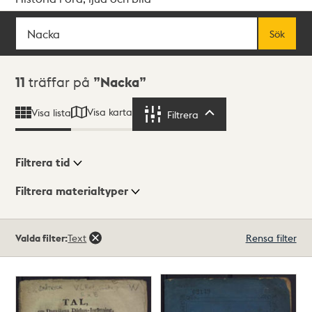
Sök
Fritextsök
Sök
Sökresultat
11
träffar på
Nacka
Visa karta
Visa lista
Filtrera
Filtrera
Filtrera tid
Filtrera materialtyper
Visningsläge
Totalt
Valda filter:
Text
Rensa filter
11
träffar
Lista
Karta