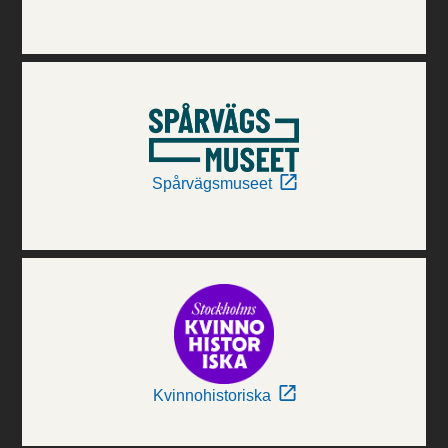
Spårvägsmuseet
Kvinnohistoriska