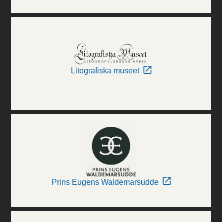
Litografiska museet
Prins Eugens Waldemarsudde