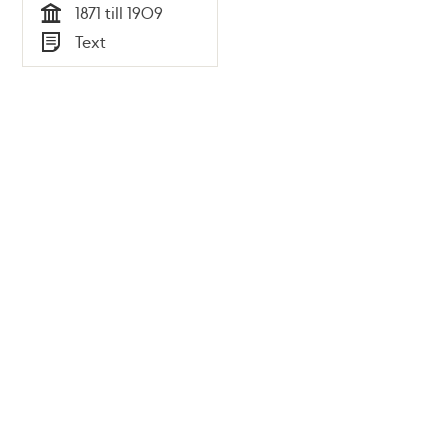
1871 till 1909
Tid
Text
Typ