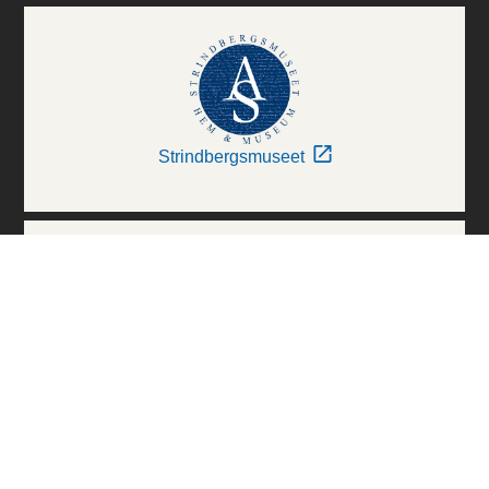
Strindbergsmuseet
Thielska Galleriet