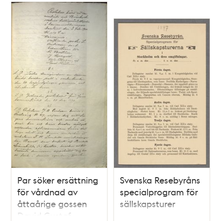
Par söker ersättning
Svenska Resebyråns
för vårdnad av
specialprogram för
åttaårige gossen
sällskapsturer
David Gustaf