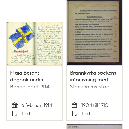
E. von Weigel
Maja Berghs
Brännkyrka sockens
dagbok under
införlivning med
Bondetåget 1914
Stockholms stad
6 februari 1914
1904 till 1910
Tid
Tid
Text
Text
Typ
Typ