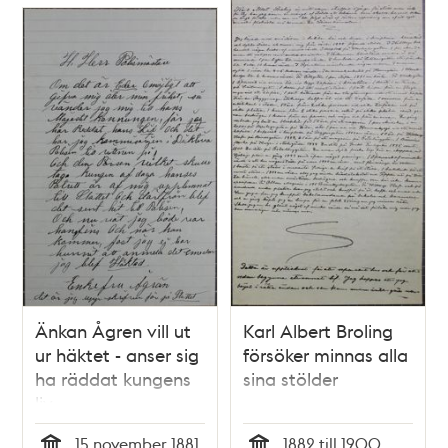
Änkan Ågren vill ut
Karl Albert Broling
ur häktet - anser sig
försöker minnas alla
ha räddat kungens
sina stölder
liv
15 november 1881
1882 till 1900