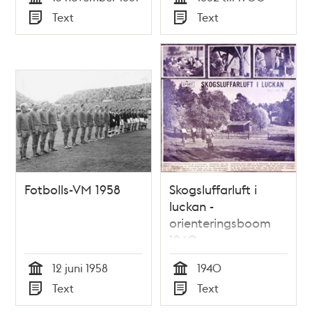
Tid
Tid
Text
Text
Typ
Typ
Fotbolls-VM 1958
Skogsluffarluft i
luckan -
orienteringsboom
1940
12 juni 1958
1940
Tid
Tid
Text
Text
Typ
Typ