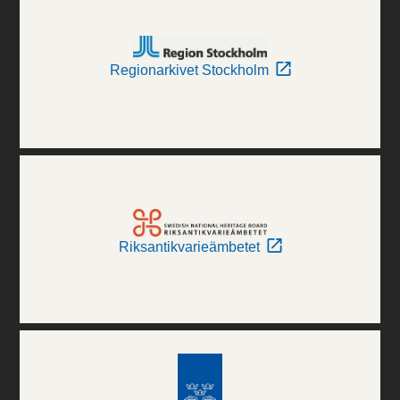
Regionarkivet Stockholm
Riksantikvarieämbetet