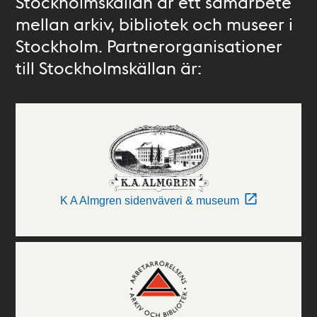
Stockholmskällan är ett samarbete
mellan arkiv, bibliotek och museer i
Stockholm. Partnerorganisationer
till Stockholmskällan är:
K A Almgren sidenväveri & museum