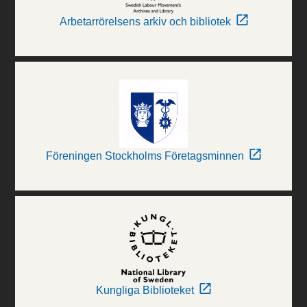
Arbetarrörelsens arkiv och bibliotek
Föreningen Stockholms Företagsminnen
Kungliga Biblioteket