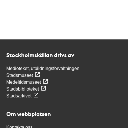
Kontakt
Stockholmskällan
Stockholmskällan drivs av
Medioteket, utbildningsförvaltningen
Stadsmuseet
Medeltidsmuseet
Stadsbiblioteket
Stadsarkivet
Om webbplatsen
Kontakta oss