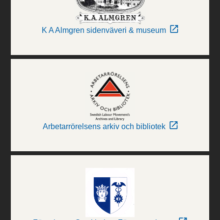
K A Almgren sidenväveri & museum
Arbetarrörelsens arkiv och bibliotek