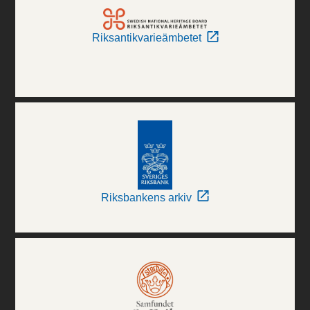
Riksantikvarieämbetet
Riksbankens arkiv