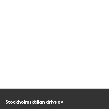
Kontakt
Stockholmskällan
Stockholmskällan drivs av