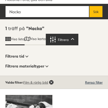
Sök
Fritextsök
Sök
Sökresultat
1
träff på
Nacka
Visa karta
Visa lista
Filtrera
Filtrera
Filtrera tid
Filtrera materialtyper
Visningsläge
Totalt
Valda filter:
Film & rörlig bild
Rensa filter
1
träffar
Lista
Karta