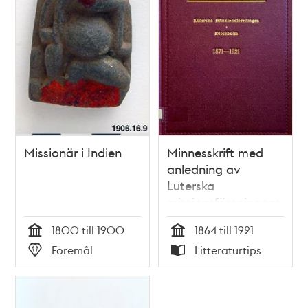
Missionär i Indien
Minnesskrift med
anledning av
Luterska
missionsföreningens
i Stockholm
1800 till 1900
1864 till 1921
femtioåriga tillvaro
Tid
Tid
Föremål
Litteraturtips
1921
Typ
Typ