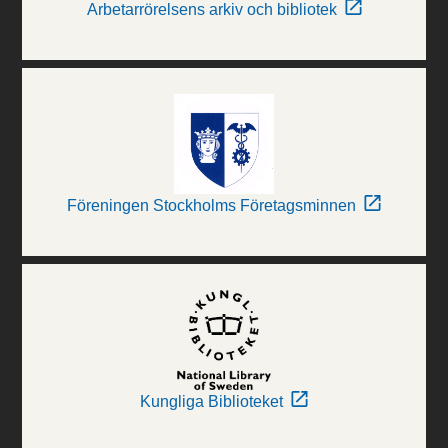
Arbetarrörelsens arkiv och bibliotek
Föreningen Stockholms Företagsminnen
Kungliga Biblioteket