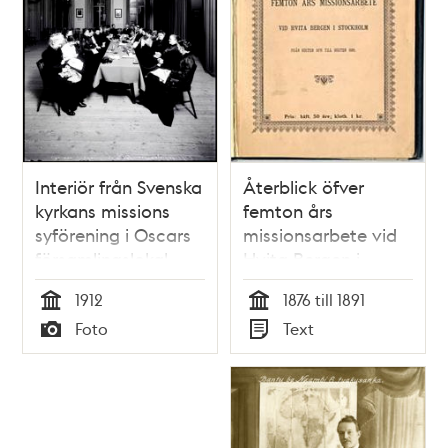
Interiör från Svenska
Återblick öfver
kyrkans missions
femton års
syförening i Oscars
missionsarbete vid
församlingslokal,
Hvita Bergen i
Högre realläroverket
Stockholm : från
1912
1876 till 1891
å Östermalm,
hösten 1876 till
Tid
Tid
Foto
Text
Artillerigatan 52, nb.
hösten 1891 / [Elsa
Typ
Typ
(Nuv. Artillerigatan
Borg]
60.)