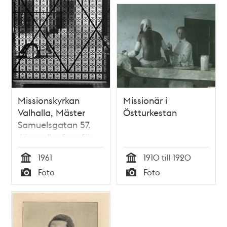
Missionskyrkan
Missionär i
Valhalla, Mäster
Östturkestan
Samuelsgatan 57.
Järngaller framför
entrén
1961
1910 till 1920
Tid
Tid
Foto
Foto
Typ
Typ