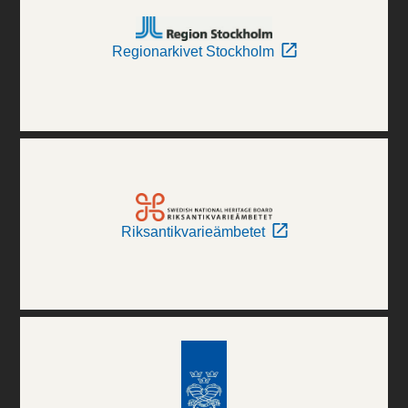
Regionarkivet Stockholm
Riksantikvarieämbetet