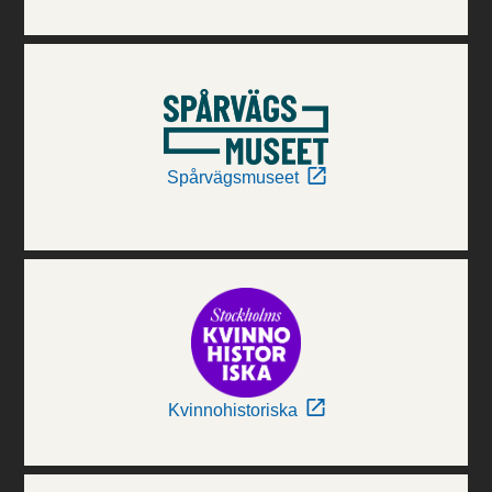
Spårvägsmuseet
Kvinnohistoriska