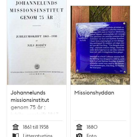
Johannelunds
Missionshyddan
missionsinstitut
genom 75 år :
jubileumsskrift 1863-
1938 / Nils Rodén
1861 till 1938
1880
Tid
Tid
Litteraturtips
Foto