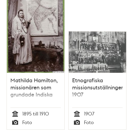
Mathilda Hamilton,
Etnografiska
missionären som
missionsutställningen
grundade Indiska
1907
1895 till 1910
1907
Tid
Tid
Foto
Foto
Typ
Typ