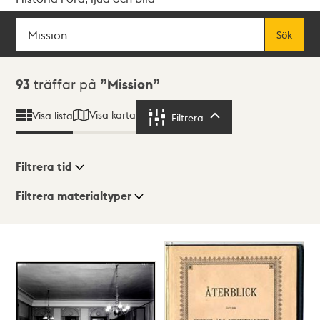
Sök
Fritextsök
Sök
Sökresultat
93
träffar på
Mission
Visa karta
Visa lista
Filtrera
Filtrera
Filtrera tid
Filtrera materialtyper
Visningsläge
Totalt
93
träffar
Lista
Karta