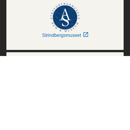
Strindbergsmuseet
Thielska Galleriet