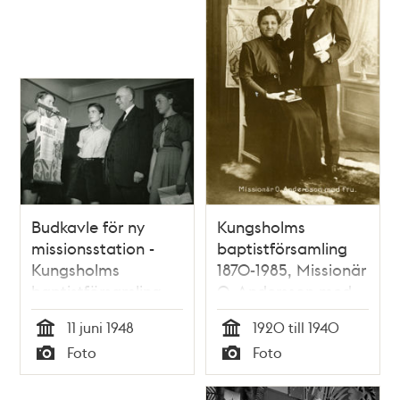
Budkavle för ny
Kungsholms
missionsstation -
baptistförsamling
Kungsholms
1870-1985, Missionär
baptistförsamling
O. Andersson med
1948
fru.
11 juni 1948
1920 till 1940
Tid
Tid
Foto
Foto
Typ
Typ