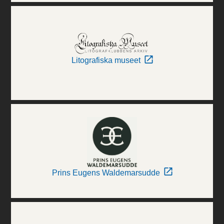
Litografiska museet
Prins Eugens Waldemarsudde