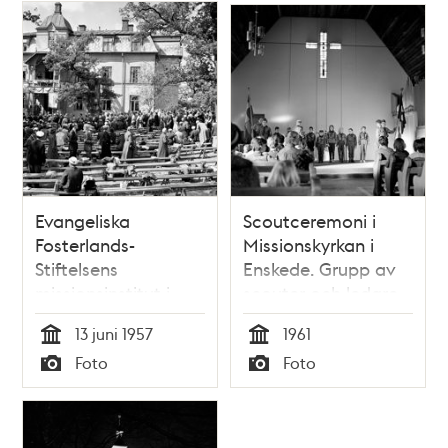
Evangeliska
Scoutceremoni i
Fosterlands-
Missionskyrkan i
Stiftelsens
Enskede. Grupp av
missionsinstitut i
scouter och ledare
Johannelund.
flankerade av
13 juni 1957
1961
Årskonferens med
fanbärare
Tid
Tid
Foto
Foto
1000 deltagare,
Typ
Typ