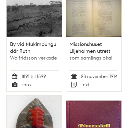
By vid Mukimbungu
Missionshuset i
där Ruth
Liljeholmen utrett
Walfridsson verkade
som samlingslokal
vid det Svenska
missionsförbundets
1891 till 1899
28 november 1914
första
Tid
Tid
Foto
Text
missionsstation i
Typ
Typ
Nedre Kongo.