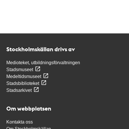
Kontakt
Stockholmskällan
Stockholmskällan drivs av
Medioteket, utbildningsförvaltningen
Stadsmuseet
Medeltidsmuseet
Stadsbiblioteket
Stadsarkivet
Om webbplatsen
Kontakta oss
Om Stockholmskällan