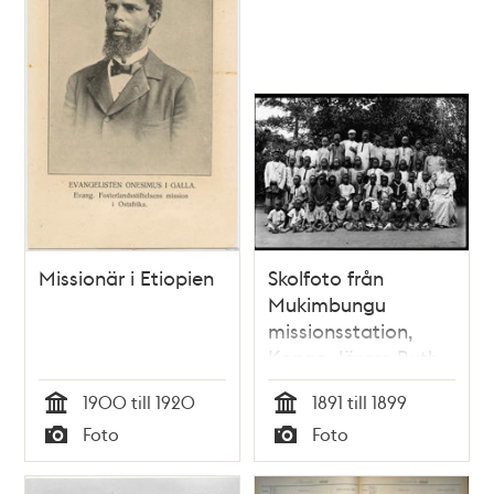
Missionär i Etiopien
Skolfoto från
Mukimbungu
missionsstation,
Kongo, lärare Ruth
Walfridsson och
1900 till 1920
1891 till 1899
elever
Tid
Tid
Foto
Foto
Typ
Typ