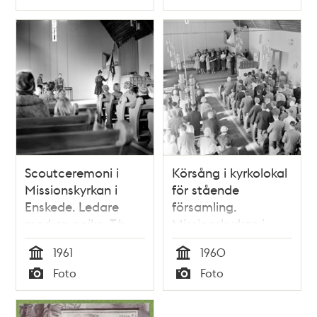
Typ
Typ
Scoutceremoni i
Körsång i kyrkolokal
Missionskyrkan i
för stående
Enskede. Ledare
församling.
med en pojke. T.h.
Missionskyrkan i
en flicka med fana
Enskede
1961
1960
Tid
Tid
Foto
Foto
Typ
Typ