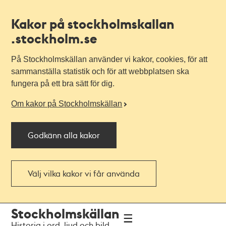
Kakor på stockholmskallan
.stockholm.se
På Stockholmskällan använder vi kakor, cookies, för att
sammanställa statistik och för att webbplatsen ska
fungera på ett bra sätt för dig.
Om kakor på Stockholmskällan
Godkänn alla kakor
Välj vilka kakor vi får använda
Till
Till
Stockholmskällan
navigationen
huvudinnehållet
Historia i ord, ljud och bild