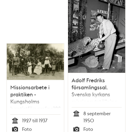
Adolf Fredriks
Missionsarbete i
församlingssal.
praktiken -
Svenska kyrkans
Kungsholms
missionsutställning
baptistförsamling1927
om Afrika.
8 september
Utställningens
Tid
1927 till 1937
1950
intendent Hjalmar
Tid
Foto
Foto
Brundin