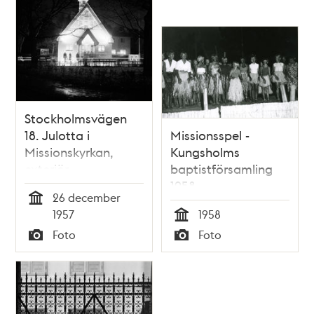
Stockholmsvägen
18. Julotta i
Missionsspel -
Missionskyrkan,
Kungsholms
exteriör
baptistförsamling
1958
26 december
Tid
1957
1958
Tid
Foto
Foto
Typ
Typ