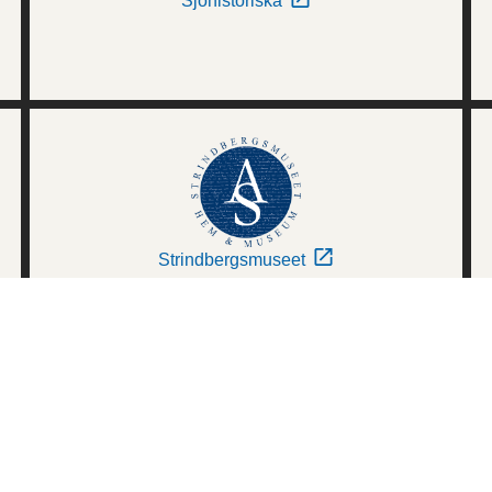
Sjöhistoriska
Strindbergsmuseet