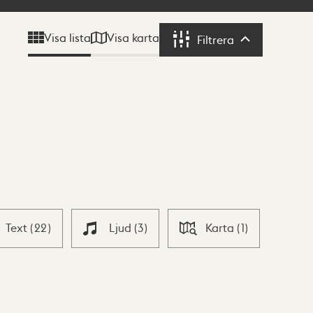
Visa karta
Visa lista
Filtrera
Filtrera
Text
(
22
)
Ljud
(
3
)
Karta
(
1
)