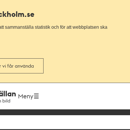
ockholm.se
tt sammanställa statistik och för att webbplatsen ska
or vi får använda
ällan
Meny
h bild