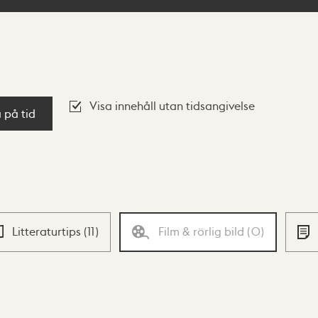
Visa innehåll utan tidsangivelse
a på tid
Litteraturtips
(
11
)
Film & rörlig bild
(
0
)