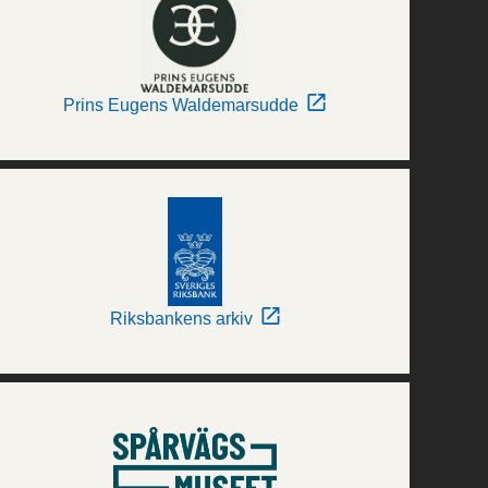
Prins Eugens Waldemarsudde
Riksbankens arkiv