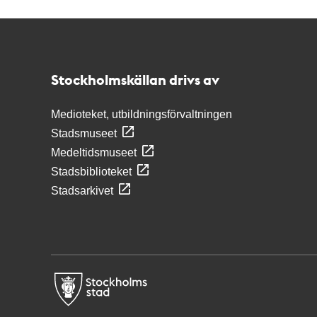
Kontakt
Stockholmskällan
Stockholmskällan drivs av
Medioteket, utbildningsförvaltningen
Stadsmuseet
Medeltidsmuseet
Stadsbiblioteket
Stadsarkivet