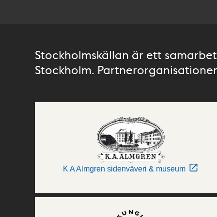
Stockholmskällan är ett samarbete
Stockholm. Partnerorganisationer 
K A Almgren sidenväveri & museum