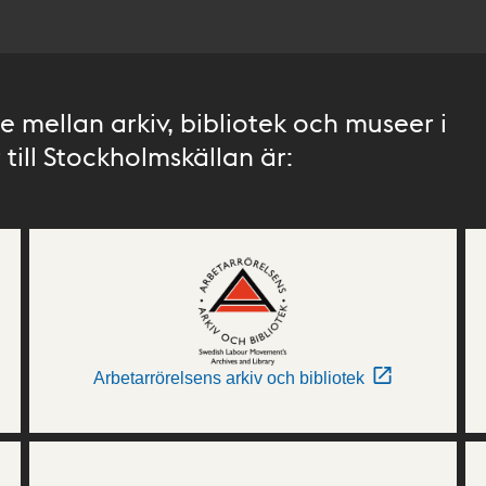
 mellan arkiv, bibliotek och museer i
till Stockholmskällan är:
Arbetarrörelsens arkiv och bibliotek