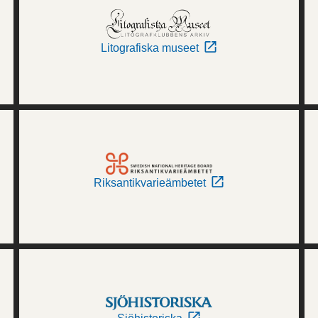
Litografiska museet
Riksantikvarieämbetet