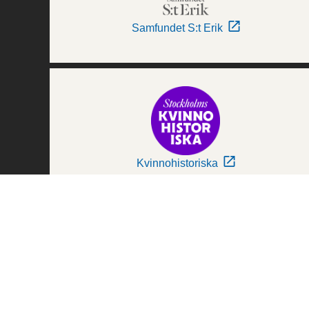
Samfundet S:t Erik
Kvinnohistoriska
Världskulturmuseerna