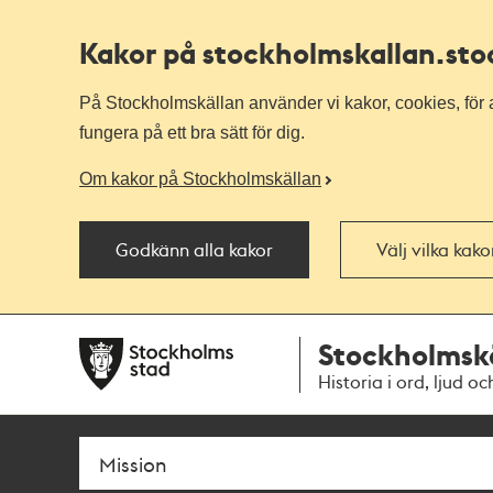
Kakor på stockholmskallan
.st
På Stockholmskällan använder vi kakor, cookies, för a
fungera på ett bra sätt för dig.
Om kakor på Stockholmskällan
Godkänn alla kakor
Välj vilka kak
Till
Till
Stockholmsk
navigationen
huvudinnehållet
Historia i ord, ljud oc
Sök
Fritextsök