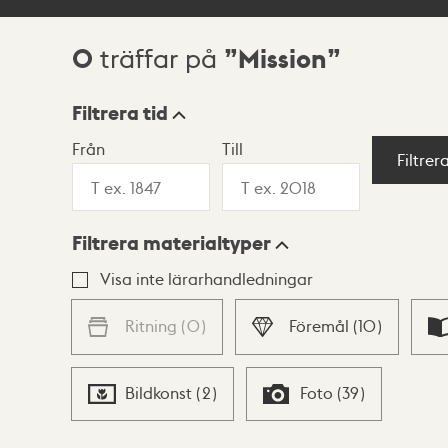
0
Mission
träffar på
Sökresultat
Filtrera tid
Från
Till
Visningsläge
Filtrer
Filtrera materialtyper
Lista
Karta
Visa inte lärarhandledningar
Ritning
(
0
)
Föremål
(
10
)
Bildkonst
(
2
)
Foto
(
39
)