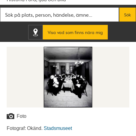
Fritextsök
Sök
Visa vad som finns nära mig
Foto
Fotograf: Okänd.
Stadsmuseet