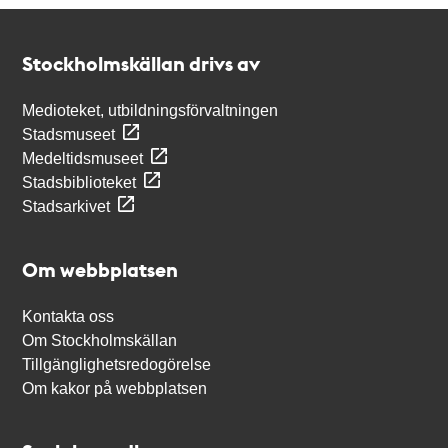
Kontakt
Stockholmskällan
Stockholmskällan drivs av
Medioteket, utbildningsförvaltningen
Stadsmuseet
Medeltidsmuseet
Stadsbiblioteket
Stadsarkivet
Om webbplatsen
Kontakta oss
Om Stockholmskällan
Tillgänglighetsredogörelse
Om kakor på webbplatsen