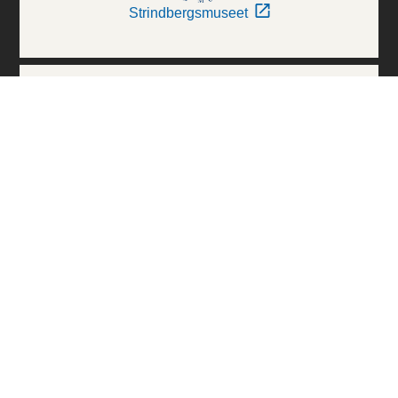
Strindbergsmuseet
Thielska Galleriet
Världskulturmuseerna