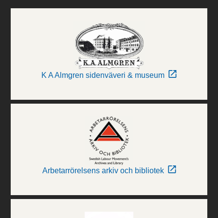
K A Almgren sidenväveri & museum
Arbetarrörelsens arkiv och bibliotek