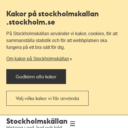
Kakor på stockholmskallan
.stockholm.se
På Stockholmskällan använder vi kakor, cookies, för att
sammanställa statistik och för att webbplatsen ska
fungera på ett bra sätt för dig.
Om kakor på Stockholmskällan
Godkänn alla kakor
Välj vilka kakor vi får använda
Till
Till
Stockholmskällan
navigationen
huvudinnehållet
Historia i ord, ljud och bild