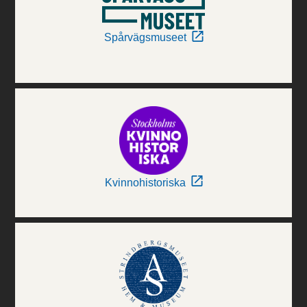
Spårvägsmuseet
Kvinnohistoriska