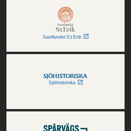
Samfundet S:t Erik
Sjöhistoriska