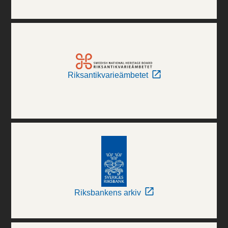
Riksantikvarieämbetet
Riksbankens arkiv