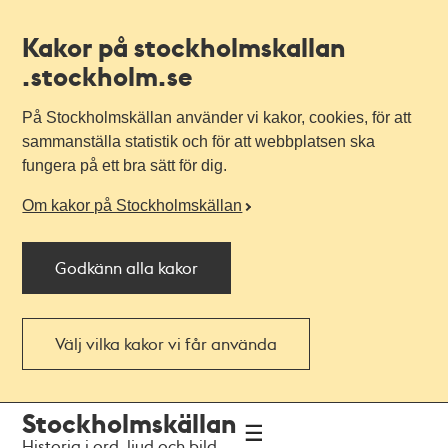
Kakor på stockholmskallan
.stockholm.se
På Stockholmskällan använder vi kakor, cookies, för att
sammanställa statistik och för att webbplatsen ska
fungera på ett bra sätt för dig.
Om kakor på Stockholmskällan
Godkänn alla kakor
Välj vilka kakor vi får använda
Till
Till
Stockholmskällan
navigationen
huvudinnehållet
Historia i ord, ljud och bild