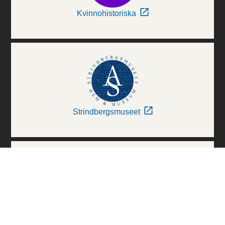
Kvinnohistoriska
Strindbergsmuseet
Thielska Galleriet