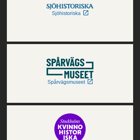
Sjöhistoriska
Spårvägsmuseet