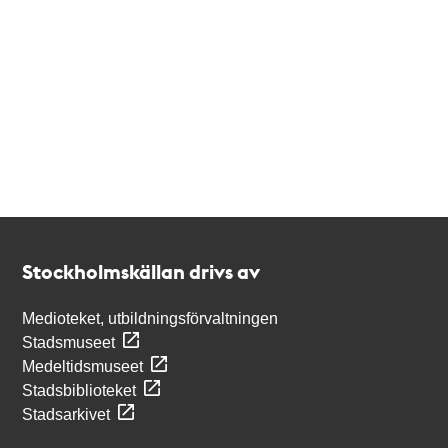
Kontakt
Stockholmskällan
Stockholmskällan drivs av
Medioteket, utbildningsförvaltningen
Stadsmuseet
Medeltidsmuseet
Stadsbiblioteket
Stadsarkivet