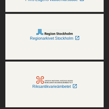
Regionarkivet Stockholm
Riksantikvarieämbetet