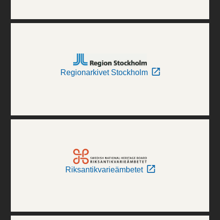
Regionarkivet Stockholm
Riksantikvarieämbetet