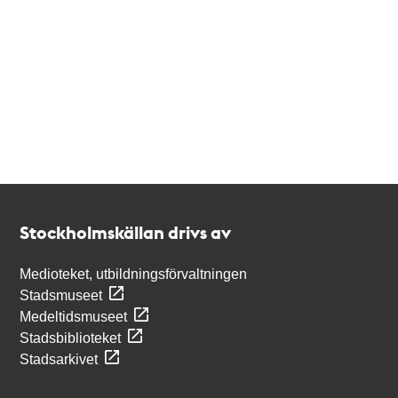
Kontakt
Stockholmskällan
Stockholmskällan drivs av
Medioteket, utbildningsförvaltningen
Stadsmuseet
Medeltidsmuseet
Stadsbiblioteket
Stadsarkivet