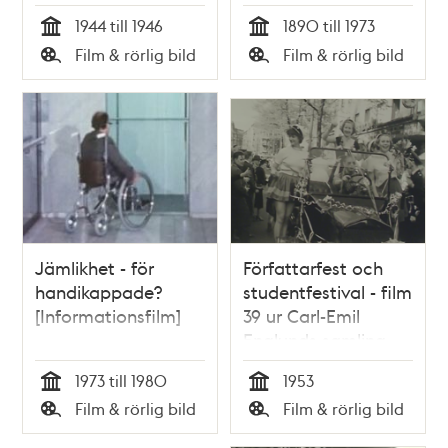
1944 till 1946
1890 till 1973
Tid
Tid
Film & rörlig bild
Film & rörlig bild
Typ
Typ
Jämlikhet - för
Författarfest och
handikappade?
studentfestival - film
[Informationsfilm]
39 ur Carl-Emil
Englunds samling
1973 till 1980
1953
Tid
Tid
Film & rörlig bild
Film & rörlig bild
Typ
Typ