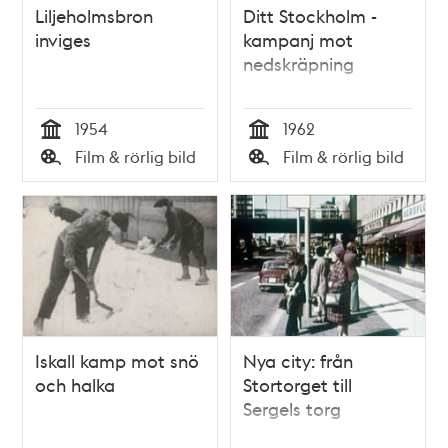
Liljeholmsbron
Ditt Stockholm -
inviges
kampanj mot
nedskräpning
1954
1962
Tid
Tid
Film & rörlig bild
Film & rörlig bild
Typ
Typ
Iskall kamp mot snö
Nya city: från
och halka
Stortorget till
Sergels torg