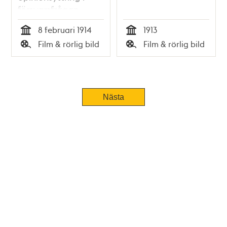
försvarsfrågan
8 februari 1914
1913
Tid
Tid
Film & rörlig bild
Film & rörlig bild
Typ
Typ
Nästa