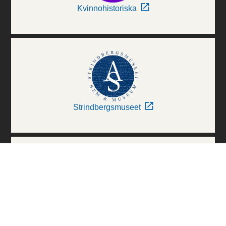
Kvinnohistoriska
Strindbergsmuseet
Thielska Galleriet