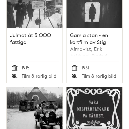
Julmat åt 5 000
Gamla stan - en
fattiga
kortfilm av Stig
Almqvist, Erik
Asklund, Eyvind
Johnson och Artur
1915
1931
Lundkvist 1931
Tid
Tid
Film & rörlig bild
Film & rörlig bild
Typ
Typ