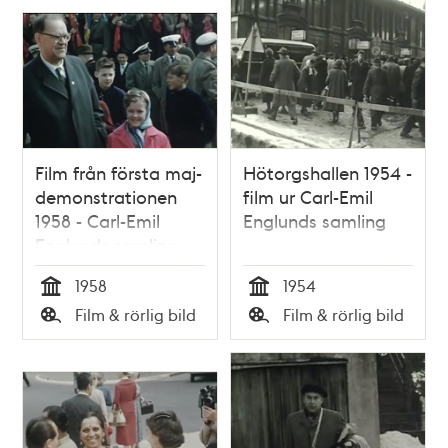
Film från första maj-
Hötorgshallen 1954 -
demonstrationen
film ur Carl-Emil
1958 - Carl-Emil
Englunds samling
Englunds samling
1958
1954
Tid
Tid
Film & rörlig bild
Film & rörlig bild
Typ
Typ