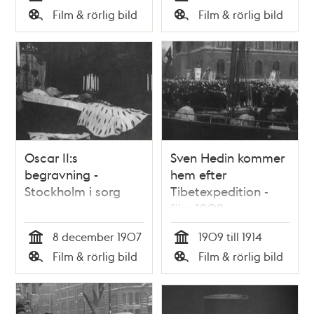
Tid
Tid
Film & rörlig bild
Film & rörlig bild
Typ
Typ
Oscar II:s
Sven Hedin kommer
begravning -
hem efter
Stockholm i sorg
Tibetexpedition -
film 1909
8 december 1907
1909 till 1914
Tid
Tid
Film & rörlig bild
Film & rörlig bild
Typ
Typ