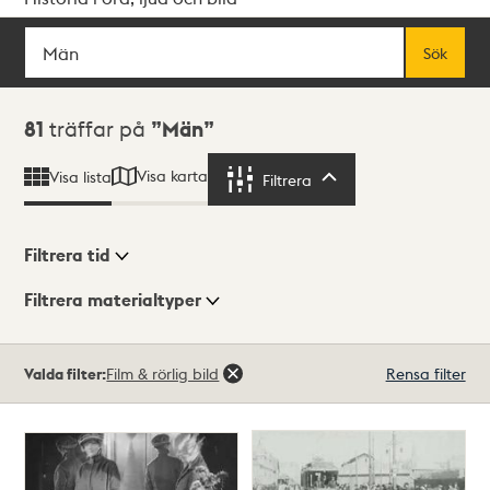
Sök
Fritextsök
Sök
Sökresultat
81
träffar på
Män
Visa karta
Visa lista
Filtrera
Filtrera
Filtrera tid
Filtrera materialtyper
Visningsläge
Totalt
Valda filter:
Film & rörlig bild
Rensa filter
81
träffar
Lista
Karta