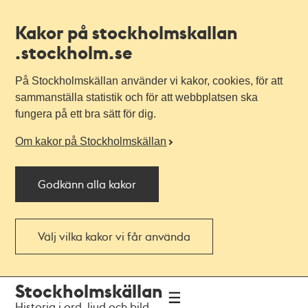
Kakor på stockholmskallan
.stockholm.se
På Stockholmskällan använder vi kakor, cookies, för att
sammanställa statistik och för att webbplatsen ska
fungera på ett bra sätt för dig.
Om kakor på Stockholmskällan
Godkänn alla kakor
Välj vilka kakor vi får använda
Till
Till
Stockholmskällan
navigationen
huvudinnehållet
Historia i ord, ljud och bild