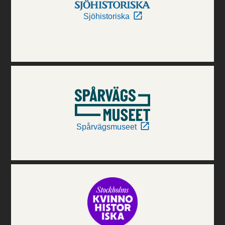
Sjöhistoriska
Spårvägsmuseet