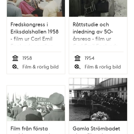
Fredskongress i
Råttstudie och
Eriksdalshallen 1958
inledning av 50-
- film ur Carl Emil
årsresa - film ur
Englunds samling
Carl-Emil Englunds
samling
1958
1954
Tid
Tid
Film & rörlig bild
Film & rörlig bild
Typ
Typ
Film från första
Gamla Strömbadet