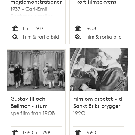
majdemonstrationen
- kort filmsekvens
1937 - Carl-Emil
Englunds samling
1 maj 1937
1908
Tid
Tid
Film & rörlig bild
Film & rörlig bild
Typ
Typ
Gustav III och
Film om arbetet vid
Bellman - stum
Sankt Eriks bryggeri
spelfilm från 1908
1920
1790 till 1792
1920