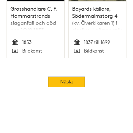
Grosshandlare C. F.
Bayards källare,
Hammarstrands
Södermalmstorg 4
slaganfall och död
(kv. Överkikaren 1) i
den 10/9 1853
eldsljus. I dörren står
tobaksfabrikören
1853
1837 till 1899
Erik Fohman.
Tid
Tid
Bildkonst
Bildkonst
Typ
Typ
Nästa