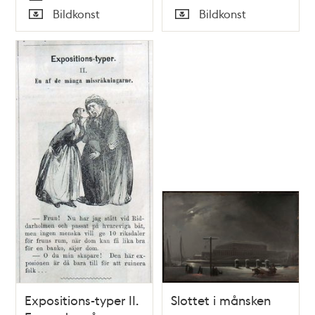
Tid
Bildkonst
Bildkonst
utan benämning.
december 1878
Typ
Typ
Expositions-typer II.
Slottet i månsken