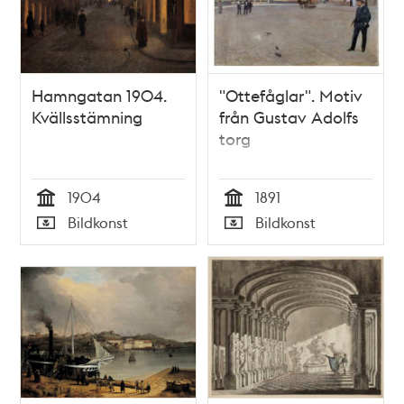
Hamngatan 1904.
"Ottefåglar". Motiv
Kvällsstämning
från Gustav Adolfs
torg
1904
1891
Tid
Tid
Bildkonst
Bildkonst
Typ
Typ