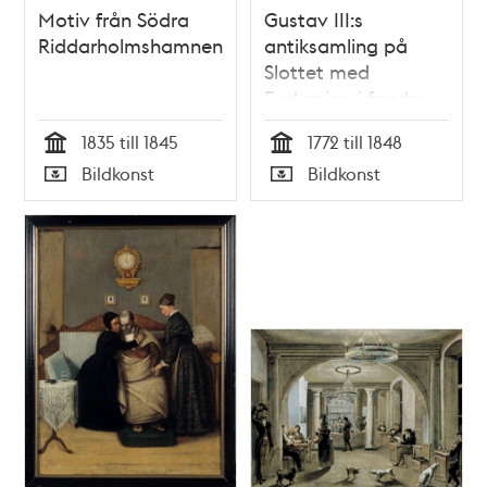
Motiv från Södra
Gustav III:s
Riddarholmshamnen
antiksamling på
Slottet med
Endymion i fonden
1835 till 1845
1772 till 1848
Tid
Tid
Bildkonst
Bildkonst
Typ
Typ