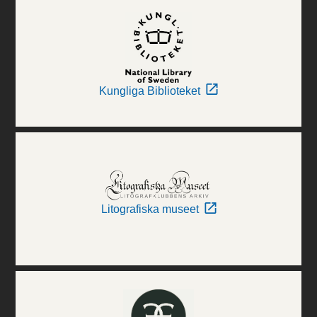
Kungliga Biblioteket
Litografiska museet