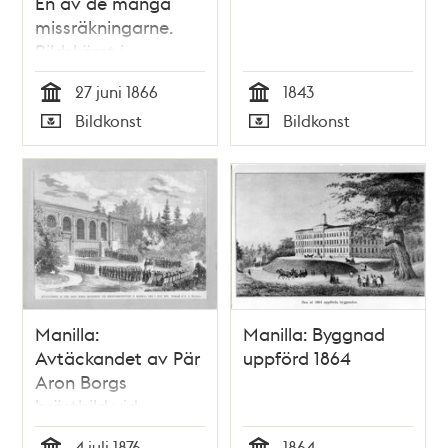
En av de många
missräkningarne.
Bildskämt i
Söndags-Nisse –
27 juni 1866
1843
Illustreradt
Tid
Tid
Bildkonst
Bildkonst
Veckoblad för
Typ
Typ
Skämt, Humor och
Satir, nr 26, den 27
juni 1866
Manilla:
Manilla: Byggnad
Avtäckandet av Pär
uppförd 1864
Aron Borgs
bröstbild vid
Manillaskolan 1876
4 juli 1876
1864