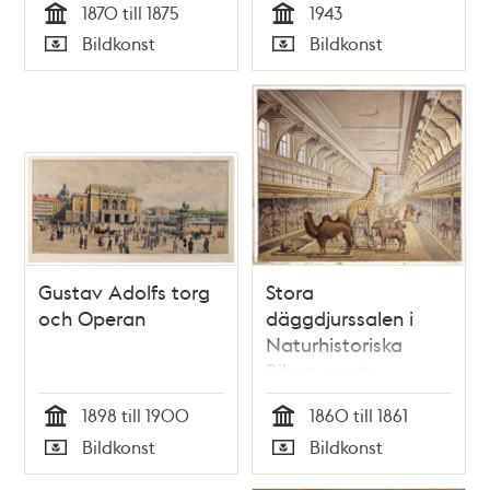
1870 till 1875
1943
Illustrerad Tidning
Tid
Tid
Bildkonst
Bildkonst
den 29 januari 1876.
Typ
Typ
Gustav Adolfs torg
Stora
och Operan
däggdjurssalen i
Naturhistoriska
Riksmuseets
utställning i
1898 till 1900
1860 till 1861
Vetenskapsakademiens
Tid
Tid
Bildkonst
Bildkonst
byggnad vid
Typ
Typ
Wallingatan