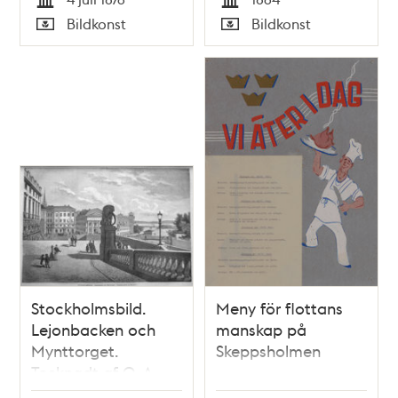
Tid
Tid
Bildkonst
Bildkonst
Typ
Typ
Stockholmsbild.
Meny för flottans
Lejonbacken och
manskap på
Mynttorget.
Skeppsholmen
Tecknadt af O. A.
Mankell, i Ny