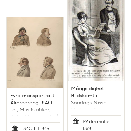
Mångsidighet.
Fyra mansporträtt:
Bildskämt i
Åkaredräng 1840-
Söndags-Nisse –
tal; Musikkritiker;
Illustreradt
Bokauktionskund på
Veckoblad för
29 december
1840-taletsamt ett
Skämt, Humor och
Tid
1840 till 1849
1878
mansporträtt i profil
Satir, nr 52, den 29