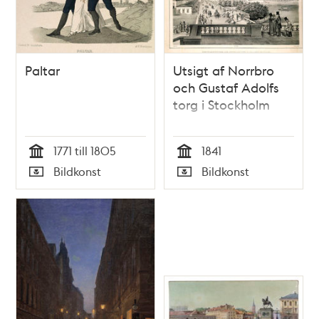
Paltar
Utsigt af Norrbro
och Gustaf Adolfs
torg i Stockholm
1771 till 1805
1841
Tid
Tid
Bildkonst
Bildkonst
Typ
Typ