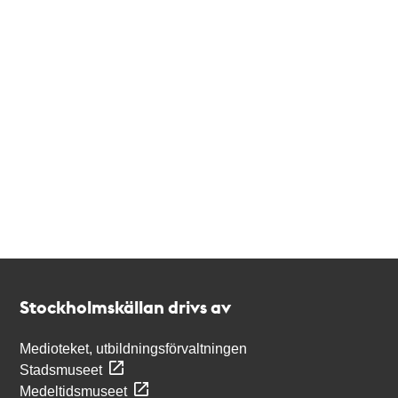
Kontakt
Stockholmskällan
Stockholmskällan drivs av
Medioteket, utbildningsförvaltningen
Stadsmuseet
Medeltidsmuseet