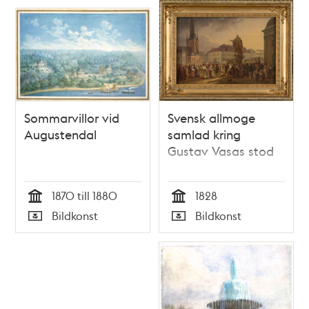
Sommarvillor vid
Svensk allmoge
Augustendal
samlad kring
Gustav Vasas stod
1870 till 1880
1828
Tid
Tid
Bildkonst
Bildkonst
Typ
Typ