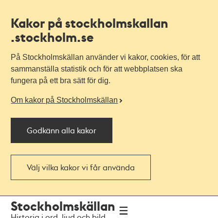
Kakor på stockholmskallan
.stockholm.se
På Stockholmskällan använder vi kakor, cookies, för att
sammanställa statistik och för att webbplatsen ska
fungera på ett bra sätt för dig.
Om kakor på Stockholmskällan
Godkänn alla kakor
Välj vilka kakor vi får använda
Till
Till
Stockholmskällan
navigationen
huvudinnehållet
Historia i ord, ljud och bild