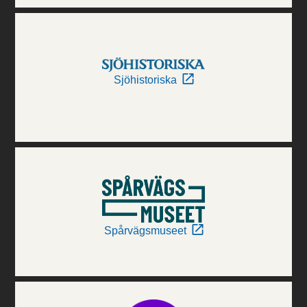
Sjöhistoriska
Spårvägsmuseet