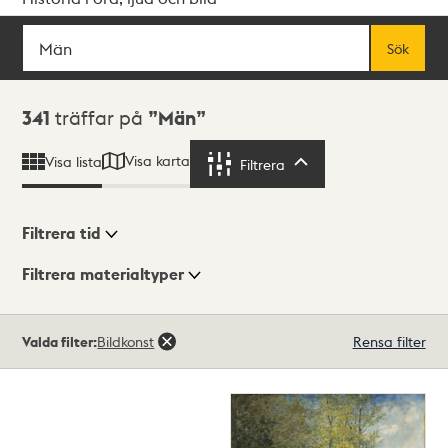
Sök
Fritextsök
Sök
Sökresultat
341
träffar på
Män
Visa karta
Visa lista
Filtrera
Filtrera
Filtrera tid
Filtrera materialtyper
Visningsläge
Totalt
Valda filter:
Bildkonst
Rensa filter
341
träffar
Lista
Karta