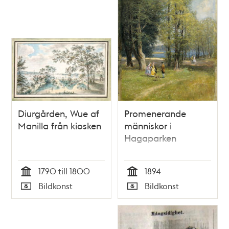
Diurgården, Wue af
Promenerande
Manilla från kiosken
människor i
Hagaparken
1790 till 1800
1894
Tid
Tid
Bildkonst
Bildkonst
Typ
Typ