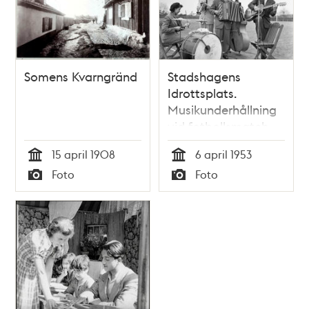
Somens Kvarngränd
Stadshagens
Idrottsplats.
Musikunderhållning
vid fotbollsmatch,
mellan romer och
15 april 1908
6 april 1953
Kungsholmsbor.
Tid
Tid
Foto
Foto
Trummisen är
Typ
Typ
förmodligen Rosa
Taikon.