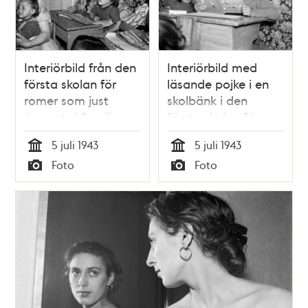
Interiörbild från den
Interiörbild med
första skolan för
läsande pojke i en
romer som just
skolbänk i den
öppnats i familjen
första skolan för
Taikons tält vid
romer som just
5 juli 1943
5 juli 1943
romernas läger vid
öppnats i familjen
Tid
Tid
Foto
Foto
Lilla Sköndal i
Taikons tält vid
Typ
Typ
Gubbängen. Till
romernas läger vid
höger eleven
Lilla Sköndal i
Singoalla Taikon
Gubbängen.
med sin son i knät.