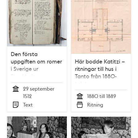
Den första
uppgiften om romer
Här bodde Katitzi –
i Sverige ur
ritningar till hus i
Stockholms
Tanto från 1880-
tänkebok 1512
talet
29 september
Tid
1512
1880 till 1889
Tid
Text
Ritning
Typ
Typ