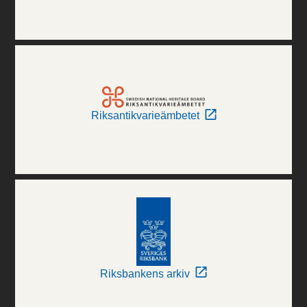
Riksantikvarieämbetet
Riksbankens arkiv