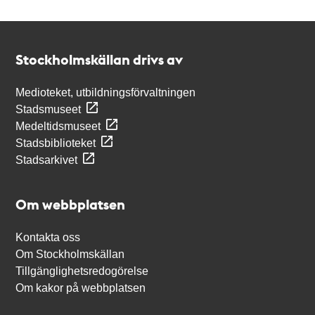
Kontakt
Stockholmskällan
Stockholmskällan drivs av
Medioteket, utbildningsförvaltningen
Stadsmuseet
Medeltidsmuseet
Stadsbiblioteket
Stadsarkivet
Om webbplatsen
Kontakta oss
Om Stockholmskällan
Tillgänglighetsredogörelse
Om kakor på webbplatsen