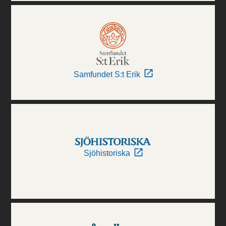
Samfundet S:t Erik
Sjöhistoriska