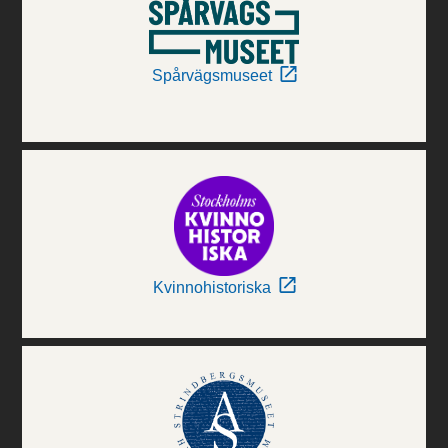
Spårvägsmuseet
Kvinnohistoriska