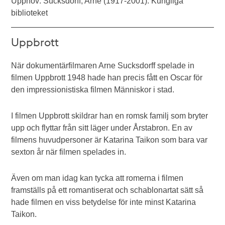
Upphov: Sucksdorff, Arne (1917-2001). Kungliga
biblioteket
Uppbrott
När dokumentärfilmaren Arne Sucksdorff spelade in
filmen Uppbrott 1948 hade han precis fått en Oscar för
den impressionistiska filmen Människor i stad.
I filmen Uppbrott skildrar han en romsk familj som bryter
upp och flyttar från sitt läger under Årstabron. En av
filmens huvudpersoner är Katarina Taikon som bara var
sexton år när filmen spelades in.
Även om man idag kan tycka att romerna i filmen
framställs på ett romantiserat och schablonartat sätt så
hade filmen en viss betydelse för inte minst Katarina
Taikon.