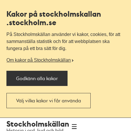
Kakor på stockholmskallan
.stockholm.se
På Stockholmskällan använder vi kakor, cookies, för att
sammanställa statistik och för att webbplatsen ska
fungera på ett bra sätt för dig.
Om kakor på Stockholmskällan
Godkänn alla kakor
Välj vilka kakor vi får använda
Till
Till
Stockholmskällan
navigationen
huvudinnehållet
Historia i ord, ljud och bild