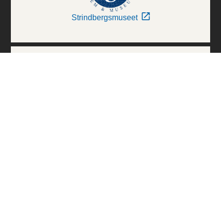
Strindbergsmuseet
Thielska Galleriet
Världskulturmuseerna