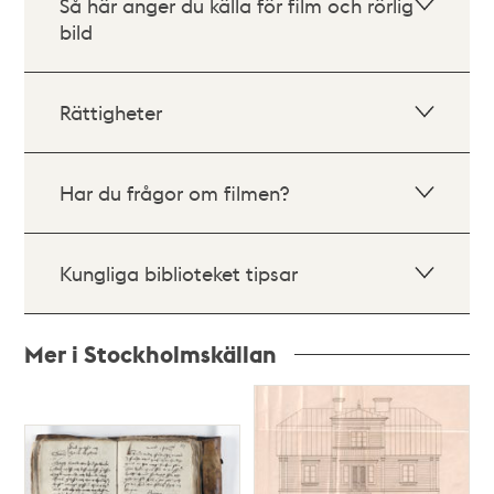
Så här anger du källa för film och rörlig
bild
Rättigheter
Har du frågor om filmen?
Kungliga biblioteket tipsar
Mer i Stockholmskällan
Relaterade
poster
och
teman