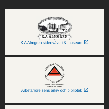
K A Almgren sidenväveri & museum
Arbetarrörelsens arkiv och bibliotek