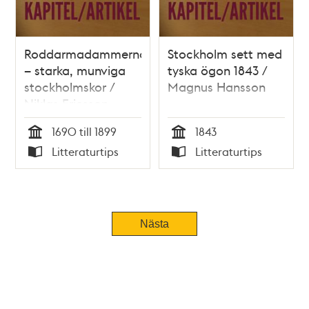
Roddarmadammerna
Stockholm sett med
– starka, munviga
tyska ögon 1843 /
stockholmskor /
Magnus Hansson
Niklas Ericsson
1690 till 1899
1843
Tid
Tid
Litteraturtips
Litteraturtips
Typ
Typ
Nästa