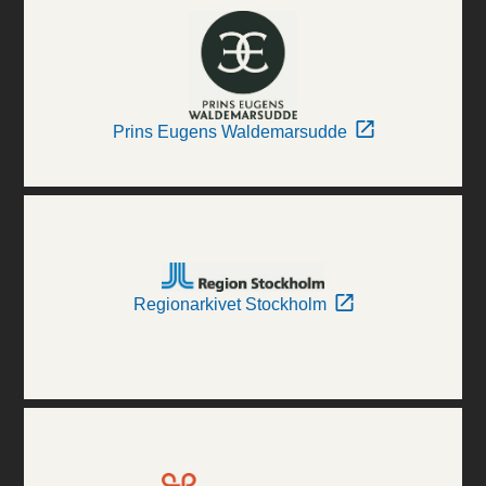
Prins Eugens Waldemarsudde
Regionarkivet Stockholm