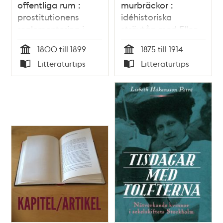
offentliga rum :
murbräckor :
prostitutionens
idéhistoriska
reglementering i
strövtåg med Ellen
1800-talets
Key som
1800 till 1899
1875 till 1914
Stockholm / Yvonne
referenspunkt /
Tid
Tid
Litteraturtips
Litteraturtips
Svanström
Susel Hedström
Typ
Typ
Huveröd