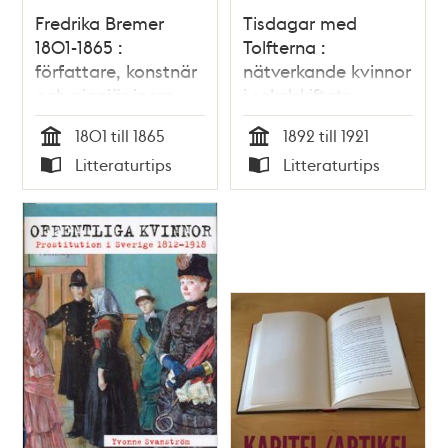
Fredrika Bremer
Tisdagar med
1801-1865 :
Tolfterna :
författare, konstnär
nätverkande kvinnor
och pionjär inom
i sekelskiftets
kvinnorörelsen /
Stockholm / Lisbeth
1801 till 1865
1892 till 1921
Magnus Ullman
Håkansson Petré
Tid
Tid
Litteraturtips
Litteraturtips
Typ
Typ