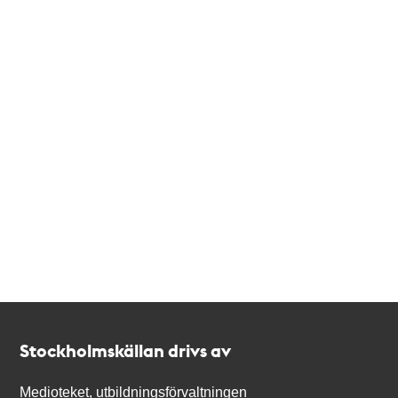
Kontakt
Stockholmskällan
Stockholmskällan drivs av
Medioteket, utbildningsförvaltningen