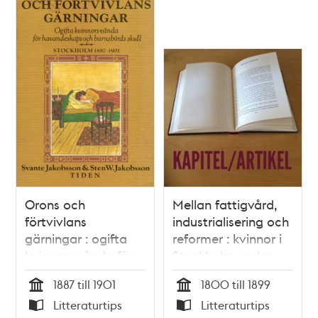
Orons och
Mellan fattigvård,
förtvivlans
industrialisering och
gärningar : ogifta
reformer : kvinnor i
kvinnors vånda för
Stockholm under
havandeskaps och
1800-talet / Marion
1887 till 1901
1800 till 1899
barnsbörds skull :
Hartwig
Tid
Tid
Litteraturtips
Litteraturtips
Stockholm 1887-1901