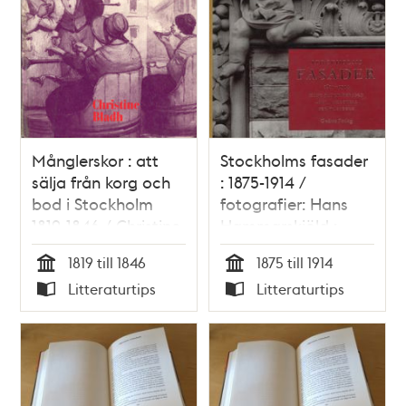
Månglerskor : att
Stockholms fasader
sälja från korg och
: 1875-1914 /
bod i Stockholm
fotografier: Hans
1819-1846 / Christine
Hammarskiöld ;
Bladh
text: Anita Theorell ;
1819 till 1846
1875 till 1914
inledande essä: Per
Tid
Tid
Litteraturtips
Litteraturtips
Wästberg
Typ
Typ