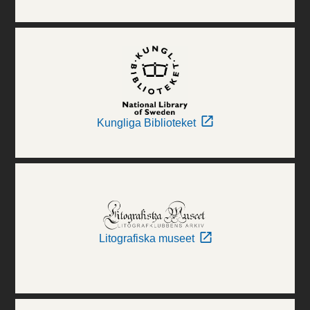
Kungliga Biblioteket
Litografiska museet