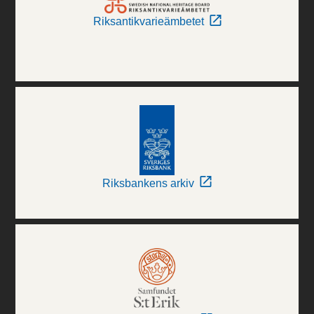
Riksantikvarieämbetet
Riksbankens arkiv