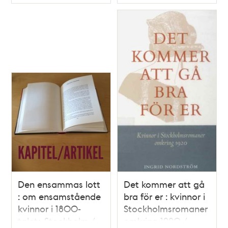
Typ
Typ
Christine Lindquist
Den ensammas lott
Det kommer att gå
: om ensamstående
bra för er : kvinnor i
kvinnor i 1800-
Stockholmsromaner
talets Stockholm /
omkring 1920 /