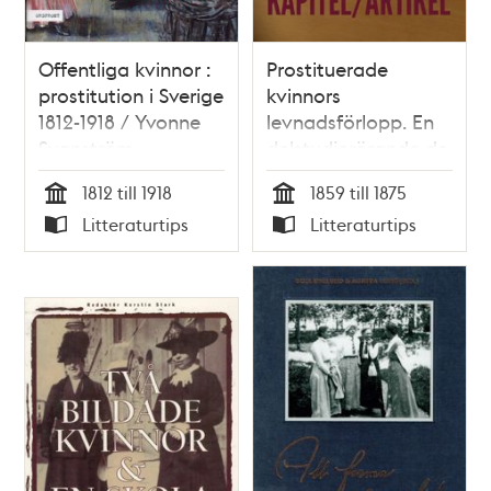
Offentliga kvinnor :
Prostituerade
prostitution i Sverige
kvinnors
1812-1918 / Yvonne
levnadsförlopp. En
Svanström
delstudierörande de
kvinnor som varit
1812 till 1918
1859 till 1875
registrerade av
Tid
Tid
Litteraturtips
Litteraturtips
Stockholms
Typ
Typ
Prostitutionspolis
mellan åren 1859-
1875 / Gunilla
Johansson