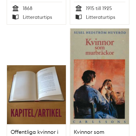
Margareta Matovic
Ingrid Nordström
1868
1915 till 1925
Tid
Tid
Litteraturtips
Litteraturtips
Typ
Typ
Offentliga kvinnor i
Kvinnor som