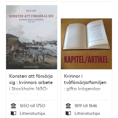
Typ
Typ
/ Svante Jakobsson
& Sten W. Jakobsson
Konsten att försörja
Kvinnor i
sig : kvinnors arbete
tvåförsörjarfamiljen
i Stockholm 1650-
: gifta krögerskor
1750 / Sofia Ling
och månglerskor i
Stockholm under
1650 till 1750
1819 till 1846
första delen av
Tid
Tid
Litteraturtips
Litteraturtips
1800-talet /