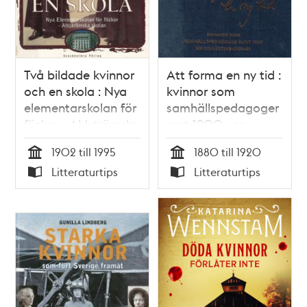
Två bildade kvinnor
Att forma en ny tid :
och en skola : Nya
kvinnor som
elementarskolan för
samhällspedagoger
flickor - Ahlströmska
runt 1900 : en
skolan
kollektivbiografi /
1902 till 1995
1880 till 1920
Boel Englund (red)
Tid
Tid
Litteraturtips
Litteraturtips
Typ
Typ