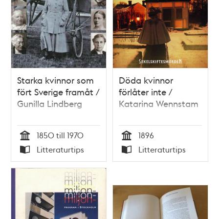
Starka kvinnor som
Döda kvinnor
fört Sverige framåt /
förlåter inte /
Gunilla Lindberg
Katarina Wennstam
1850 till 1970
1896
Tid
Tid
Litteraturtips
Litteraturtips
Typ
Typ