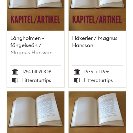
Långholmen -
Häxerier / Magnus
fängelseön /
Hansson
Magnus Hansson
1724 till 2002
1675 till 1676
Tid
Tid
Litteraturtips
Litteraturtips
Typ
Typ