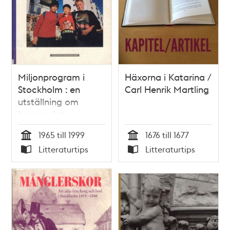
Miljonprogram i
Häxorna i Katarina /
Stockholm : en
Carl Henrik Martling
utställning om
byggandet,
boendet, och
1965 till 1999
1676 till 1677
människorna /
Tid
Tid
Litteraturtips
Litteraturtips
katalog: redaktör
Typ
Typ
Ulrika Sax