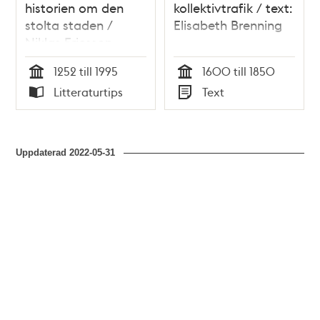
historien om den
kollektivtrafik / text:
stolta staden /
Elisabeth Brenning
Niklas Ericsson,
Magnus Hansson,
1252 till 1995
1600 till 1850
Christer Jörgensen
Tid
Tid
Litteraturtips
Text
Typ
Typ
Uppdaterad
2022-05-31