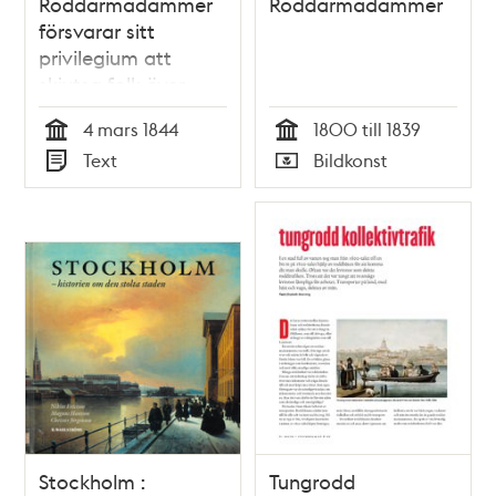
Roddarmadammer
Roddarmadammer
försvarar sitt
privilegium att
skjutsa folk över
stadens vatten
4 mars 1844
1800 till 1839
Tid
Tid
Text
Bildkonst
Typ
Typ
Stockholm :
Tungrodd