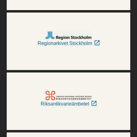
Regionarkivet Stockholm
Riksantikvarieämbetet