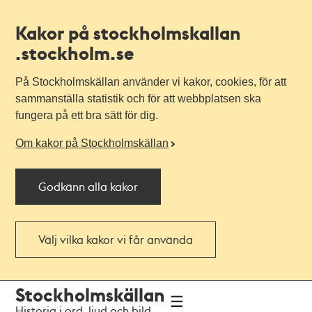
Kakor på stockholmskallan
.stockholm.se
På Stockholmskällan använder vi kakor, cookies, för att
sammanställa statistik och för att webbplatsen ska
fungera på ett bra sätt för dig.
Om kakor på Stockholmskällan
Godkänn alla kakor
Välj vilka kakor vi får använda
Till
Till
Stockholmskällan
navigationen
huvudinnehållet
Historia i ord, ljud och bild