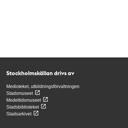
Kontakt
Stockholmskällan
Stockholmskällan drivs av
Medioteket, utbildningsförvaltningen
Stadsmuseet
Medeltidsmuseet
Stadsbiblioteket
Stadsarkivet