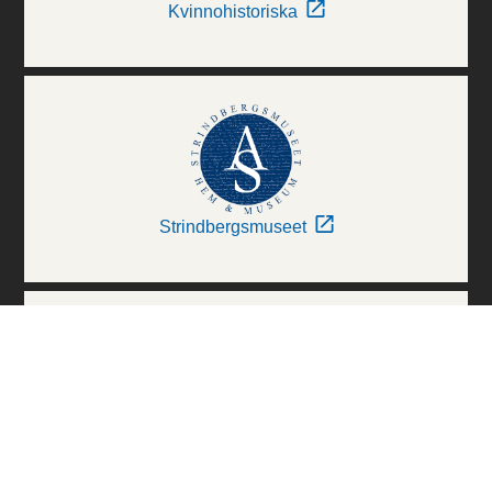
Kvinnohistoriska
Strindbergsmuseet
Thielska Galleriet