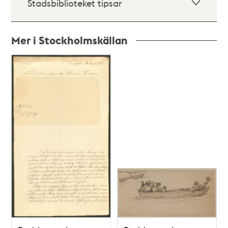
Stadsbiblioteket tipsar
Mer i Stockholmskällan
Relaterade
poster
och
teman