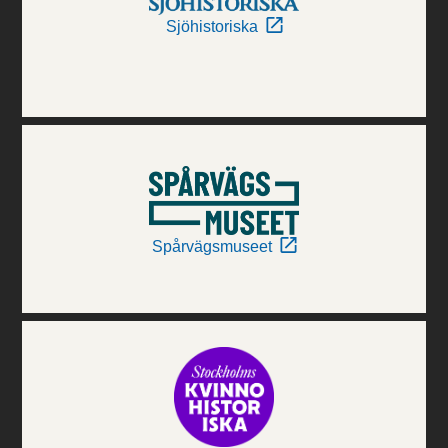
Sjöhistoriska
Spårvägsmuseet