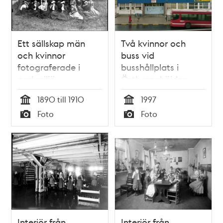
Ett sällskap män
Två kvinnor och
och kvinnor
buss vid
fotograferade i
busshållplats i
parkmiljö
Östbergahöjden,
Östberga
1890 till 1910
1997
Tid
Tid
Foto
Foto
Typ
Typ
Interiör från
Interiör från