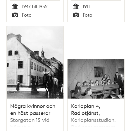
Vanadisvägen 26.
Östgötagatan 24B
1947 till 1952
1911
Tid
Tid
Foto
Foto
Typ
Typ
Några kvinnor och
Karlaplan 4,
en häst passerar
Radiotjänst,
Storgatan 12 vid
Karlaplansstudion.
hörnet av
Radioprogrammet