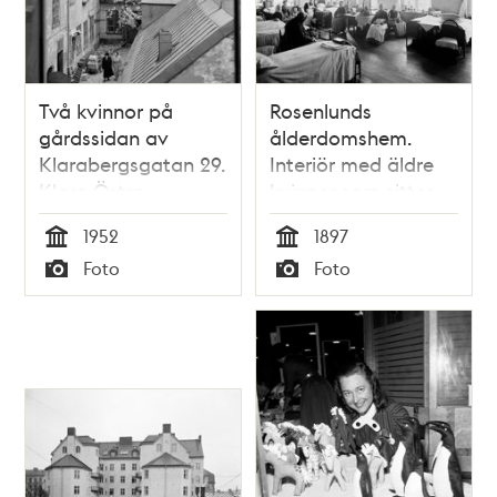
Två kvinnor på
Rosenlunds
gårdssidan av
ålderdomshem.
Klarabergsgatan 29.
Interiör med äldre
Klara Östra
kvinnor som sitter
Kyrkogata 16 t.h
på stolar invid
1952
1897
sängar. Några är
Tid
Tid
Foto
Foto
sysselsatta med
Typ
Typ
handarbete