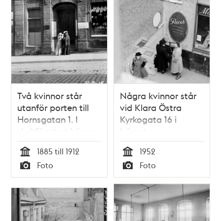
Två kvinnor står
Några kvinnor står
utanför porten till
vid Klara Östra
Hornsgatan 1. I
Kyrkogata 16 i
skyltfönstret hänger
hörnet av
löskragar och
Klarabergsgatan 29
1885 till 1912
1952
skjortbröst. Ovanför
Tid
Tid
Foto
Foto
porten sitter en
Typ
Typ
skvallerspegel i
fönstret