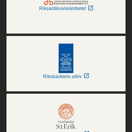
Riksantikvarieämbetet
Riksbankens arkiv