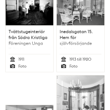
Tvättstugeinteriör
Inedalsgatan 15.
från Södra Kristliga
Hem för
Föreningen Unga
självförsörjande
Kvinnor,
kvinnor
förmodligen
1911
1913 till 1920
Östgötagatan 24 B
Tid
Tid
Foto
Foto
Typ
Typ