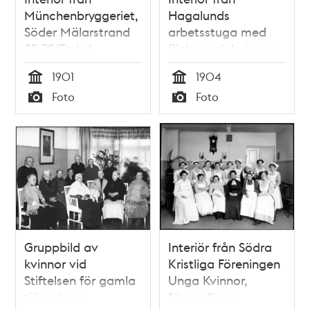
Münchenbryggeriet,
Hagalunds
Söder Mälarstrand
arbetsstuga med
25-79/Torkel
flickor och kvinnor
Knutssonsgatan 2.
som sitter vid bord
1901
1904
Kvinnor vid
och läser, syr och
Tid
Tid
Foto
Foto
etiketteringen. 100-
stickar.
Typ
Typ
kolonn
Gruppbild av
Interiör från Södra
kvinnor vid
Kristliga Föreningen
Stiftelsen för gamla
Unga Kvinnor,
tjänarinnor,
förmodligen