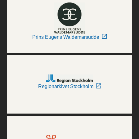
Prins Eugens Waldemarsudde
Regionarkivet Stockholm