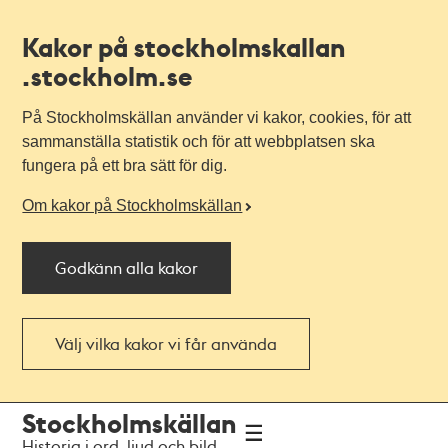
Kakor på stockholmskallan
.stockholm.se
På Stockholmskällan använder vi kakor, cookies, för att
sammanställa statistik och för att webbplatsen ska
fungera på ett bra sätt för dig.
Om kakor på Stockholmskällan
Godkänn alla kakor
Välj vilka kakor vi får använda
Till
Till
Stockholmskällan
navigationen
huvudinnehållet
Historia i ord, ljud och bild