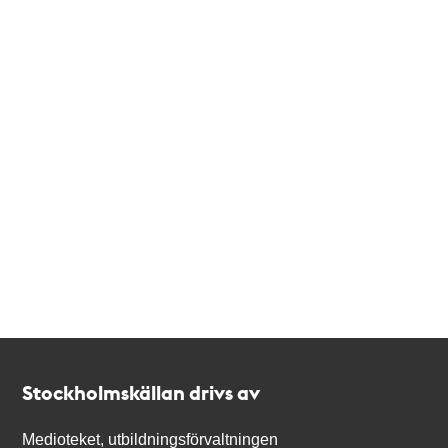
Kontakt
Stockholmskällan
Stockholmskällan drivs av
Medioteket, utbildningsförvaltningen