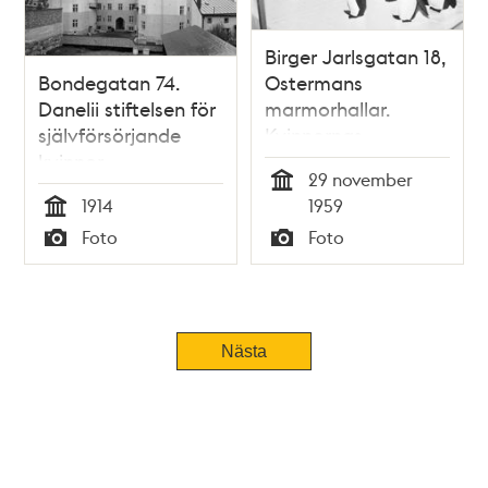
Birger Jarlsgatan 18,
Bondegatan 74.
Ostermans
Danelii stiftelsen för
marmorhallar.
självförsörjande
Kvinnornas
kvinnor.
julmässa.
29 november
Gårdsinteriör
Föreningen
Tid
1914
1959
""Självförsörjande
Tid
Foto
Foto
Bildade Kvinnor""
Typ
Typ
ordnar mässa.
Marianne Engkvist
säljer leksaker,
hästar och
Nästa
pingviner i tyg