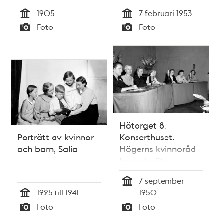
Skeppargatan (t.v.).
""Speldosan"".
1905
7 februari 1953
Hedvig Eleonora
Dragning av 1945-
Tid
Tid
Foto
Foto
kyrkas torn i fonden
års
Typ
Typ
premieobligationer
förrättas av sex
unga kvinnor
Hötorget 8,
Porträtt av kvinnor
Konserthuset.
och barn, Salia
Högerns kvinnoråd
har valmöte.
Kvällens talare fr. v.
7 september
Inga Johanson, Lisa
Tid
1925 till 1941
1950
Svanberg, Anna
Tid
Foto
Foto
Hagström, Elsa
Typ
Typ
Ewerlöf, Elsa