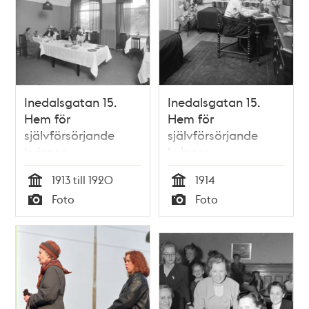
Inedalsgatan 15.
Inedalsgatan 15.
Hem för
Hem för
självförsörjande
självförsörjande
kvinnor
kvinnor
1913 till 1920
1914
Tid
Tid
Foto
Foto
Typ
Typ