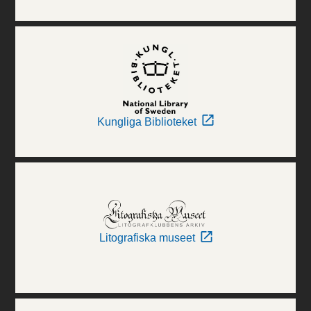
Kungliga Biblioteket
Litografiska museet