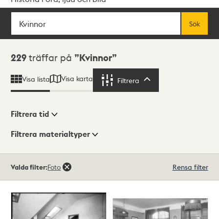
Sök
Fritextsök
Sök
Sökresultat
229
träffar på
Kvinnor
Visa karta
Visa lista
Filtrera
Filtrera
Filtrera tid
Filtrera materialtyper
Visningsläge
Totalt
Valda filter:
Foto
Rensa filter
229
träffar
Lista
Karta