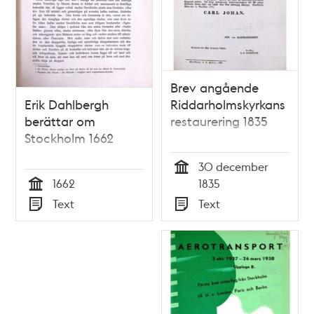
Brev angående
Erik Dahlbergh
Riddarholmskyrkans
berättar om
restaurering 1835
Stockholm 1662
30 december
Tid
1662
1835
Tid
Text
Text
Typ
Typ