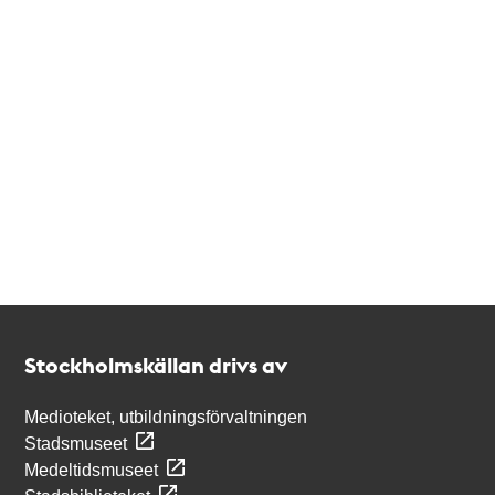
Kontakt
Stockholmskällan
Stockholmskällan drivs av
Medioteket, utbildningsförvaltningen
Stadsmuseet
Medeltidsmuseet