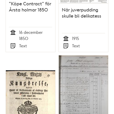
”Köpe Contract” för
Årsta holmar 1850
När juverpudding
skulle bli delikatess
16 december
Tid
1850
1915
Tid
Text
Text
Typ
Typ