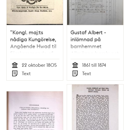
”Kongl. maj:ts
Gustaf Albert -
nådiga Kungörelse,
inlämnad på
Angående Hwad til
barnhemmet
förekommande af
Allmänna barnhuset
obehörige Personers
1861
22 oktober 1805
1861 till 1874
inflyttning i
Tid
Tid
Text
Text
Hufwudstaden i akt
Typ
Typ
tagas bör” 1805