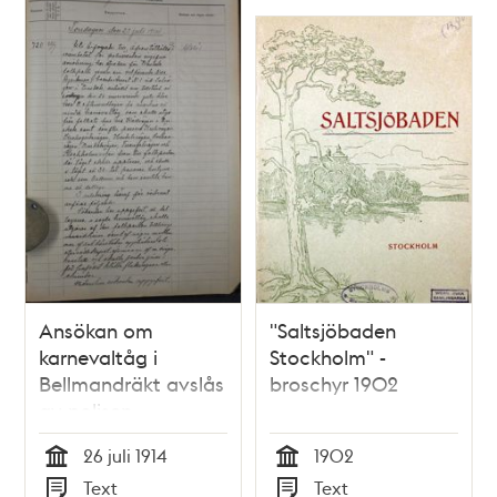
Ansökan om
"Saltsjöbaden
karnevaltåg i
Stockholm" -
Bellmandräkt avslås
broschyr 1902
av polisen –
polisrapport 1914
26 juli 1914
1902
Tid
Tid
Text
Text