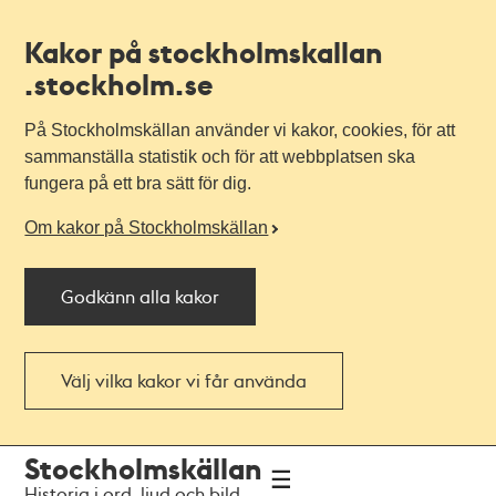
Kakor på stockholmskallan
.stockholm.se
På Stockholmskällan använder vi kakor, cookies, för att
sammanställa statistik och för att webbplatsen ska
fungera på ett bra sätt för dig.
Om kakor på Stockholmskällan
Godkänn alla kakor
Välj vilka kakor vi får använda
Till
Till
Stockholmskällan
navigationen
huvudinnehållet
Historia i ord, ljud och bild