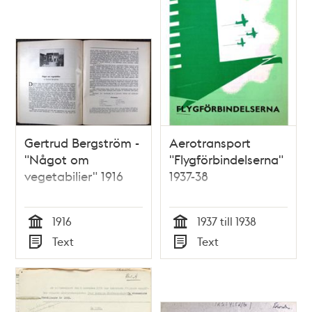
Gertrud Bergström -
Aerotransport
"Något om
"Flygförbindelserna"
vegetabilier" 1916
1937-38
1916
1937 till 1938
Tid
Tid
Text
Text
Typ
Typ