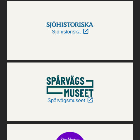
Sjöhistoriska
Spårvägsmuseet