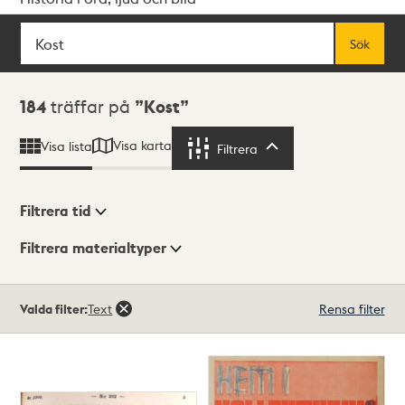
Sök
Fritextsök
Sök
Sökresultat
184
träffar på
Kost
Visa karta
Visa lista
Filtrera
Filtrera
Filtrera tid
Filtrera materialtyper
Visningsläge
Totalt
Valda filter:
Text
Rensa filter
184
träffar
Lista
Karta