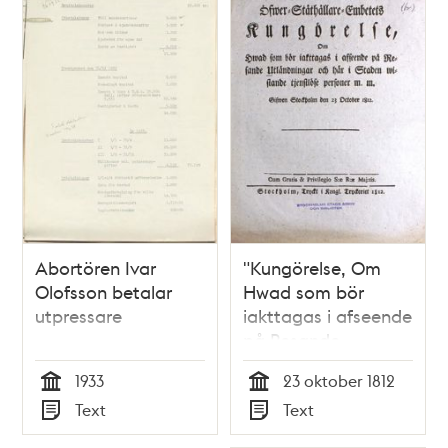
Abortören Ivar
"Kungörelse, Om
Olofsson betalar
Hwad som bör
utpressare
iakttagas i afseende
på Resande
Utländningar och
1933
23 oktober 1812
här i Staden
Tid
Tid
Text
Text
wistande tjenstlöse
Typ
Typ
personer m.m." 1812