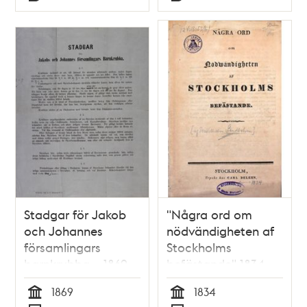
Typ
Typ
Stadgar för Jakob
"Några ord om
och Johannes
nödvändigheten af
församlingars
Stockholms
barnkrubba – 1869
befästande" 1834
1869
1834