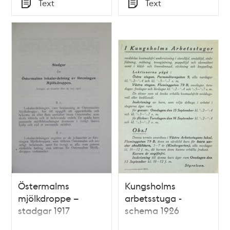
Tid
Tid
Text
Text
Typ
Typ
Östermalms
Kungsholms
mjölkdroppe –
arbetsstuga -
stadgar 1917
schema 1926