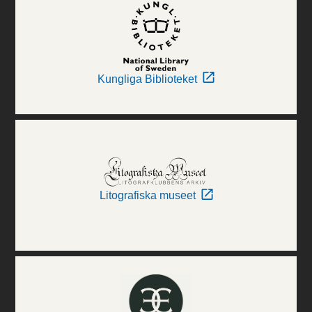
Kungliga Biblioteket
Litografiska museet