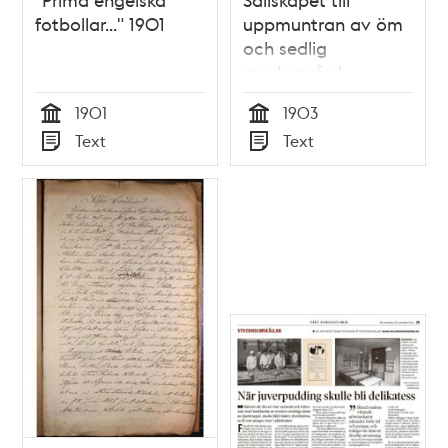
fotbollar..." 1901
uppmuntran av öm
och sedlig
modersvård -
rapport från Klara
1901
1903
församling 1903
Tid
Tid
Text
Text
Typ
Typ