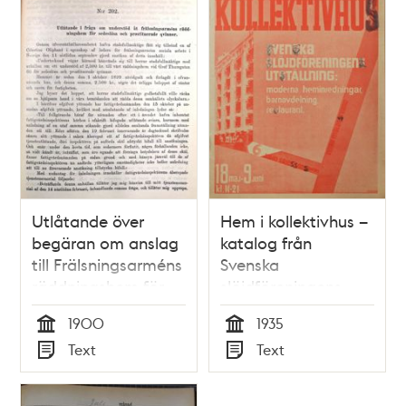
Utlåtande över
Hem i kollektivhus –
begäran om anslag
katalog från
till Frälsningsarméns
Svenska
räddningshem för
slöjdföreningens
sedeslösa och
utställning 1935
1900
1935
prostituerade
Tid
Tid
Text
Text
kvinnor
Typ
Typ