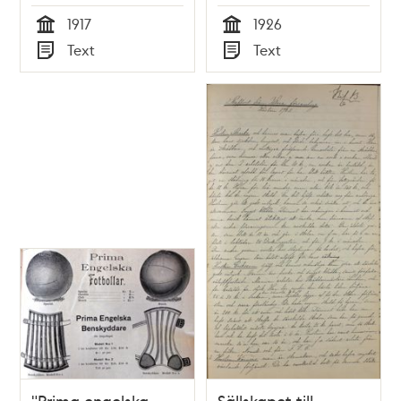
1917
1926
Tid
Tid
Text
Text
Typ
Typ
"Prima engelska
Sällskapet till