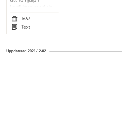
konflikten med sin
syster 1667
1667
Tid
Text
Typ
Uppdaterad
2021-12-02