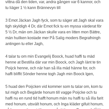
vittna då den tiden, var, andra gången var 6 kannor, och
tu liäger 1 ½ kann Brännevyn till
3 Emot Jäckan Jagh fyck, som tu säger att Jagh skal vara
tigh skyldigh 4 Dr, där Emot fick tu en myssa värderat för
5 ½ Dr, män om Jäckan skulle vara en litten mon Bättre,
män huilken kostade mer På Salig moders Begrafningh
antingen tu eller Jagh,
4 talar tu om min Evangelij Boock, huad haffi tu mäd
henne at Bestilla där var min Boock, och Jagh länt te tin
Poijck henne, och när han så illa mäd hänne for, och
haffi bliffit Sönder henne togh Jagh min Boock Igen,
5 huad den Poijcken vid kommer som tu talar om, kom tu
tul migh och Begärde honum till vagge Poijcke och tu
haffi nu en rund tid hafft honum män nu haffi tu så illa farit
med honum, utsvält honum, och Inga kläder gifuit honum,