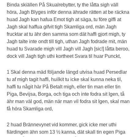
Binda skiällen På Skualrebytter, ty the låtta sigh väll
höra, Jagh Blyges inför denna ährade rätten at be räckna
huad Jagh kan hafua Emot tigh at säga, tu före giffi at
Jagh skal haffua gifvit tigh Skamliga ord, män Jagh
frucktar at tu ähr den samma som dät haffi gjort migh, ty
Jagh talte inte ondt till tigh, uthan Jagh fodrade mit, män
huad tu Svarade migh vill Jagh vill Jagh [sic!] låtta beroo,
dock vill Jagh tigh uthi kortheet Svara til huar Punckt,
1 Skal denna mäd följande längd utvisa huad Persedlar
tu af migh tagit haffi, huilkit tu icke skal kunna neka til,
haffi tu någit här På Betalt migh, eller tin man eller tin
Piga, Bevijsa, Borga, och tiga och inte fodra sit Igen, tå
ähr man väl god, män när man vil fodra sit Igen, skal man
få höra Skamliga ord,
2 huad Brännevynet vid kommer, gick icke mer uthi
fiärdingen ähn som 13 ½ kanna, dät skall tin egen Piga