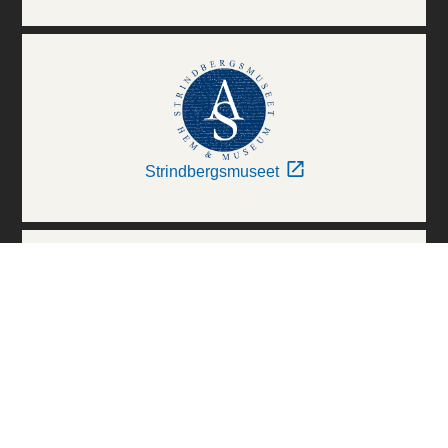
Strindbergsmuseet
Thielska Galleriet