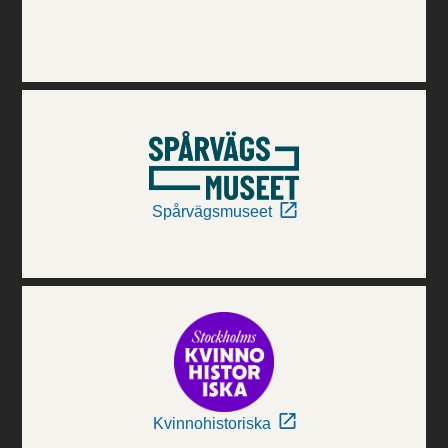
Spårvägsmuseet
Kvinnohistoriska