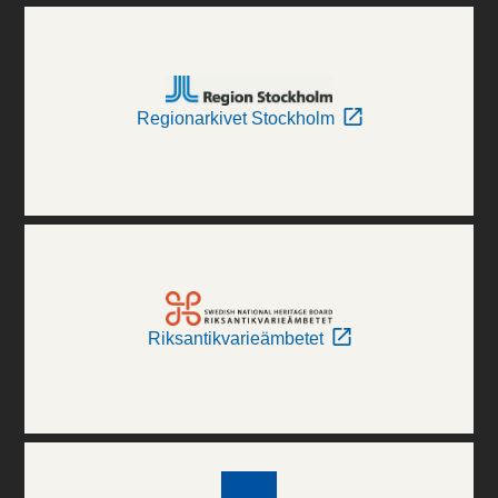
Regionarkivet Stockholm
Riksantikvarieämbetet