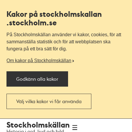
Kakor på stockholmskallan
.stockholm.se
På Stockholmskällan använder vi kakor, cookies, för att
sammanställa statistik och för att webbplatsen ska
fungera på ett bra sätt för dig.
Om kakor på Stockholmskällan
Godkänn alla kakor
Välj vilka kakor vi får använda
Till
Till
Stockholmskällan
navigationen
huvudinnehållet
Historia i ord, ljud och bild