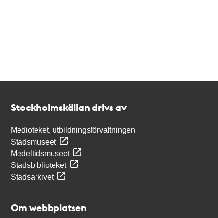
Kontakt
Stockholmskällan
Stockholmskällan drivs av
Medioteket, utbildningsförvaltningen
Stadsmuseet
Medeltidsmuseet
Stadsbiblioteket
Stadsarkivet
Om webbplatsen