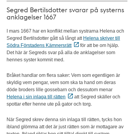
Segred Bertilsdotter svarar på systerns
anklagelser 1667
I mars 1667 har en konflikt mellan systrarna Helena och
Segred Bertilsdotter gått så långt att
Helena skriver till
Södra Förstadens Kämnersrätt
för att be om hjälp.
Det här är Segreds svar på alla de anklagelser som
hennes syster kommit med.
Bråket handlar om flera saker: Vem som egentligen är
skyldig vem pengar, vem som ska ta hand om deras
döde broders lille gossebarn och dessutom menar
Helena i sin inlaga till rätten
att Segred skäller och
spottar efter henne ute på gator och torg.
När Segred skrev denna sin inlaga till rätten, tycks hon
ibland glömma att det är just rätten som är mottagare av
texten. Ibland riktar hon sitt tilltal direkt till systern