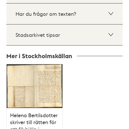
Har du frågor om texten?
Stadsarkivet tipsar
Mer i Stockholmskällan
Relaterade
poster
och
teman
Helena Bertilsdotter
skriver till rätten för
att få hjälp i