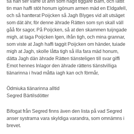
så han ser värre ut ähn som någit tiggare Barn, och låttit
tin man haffi stöt honum igönum armen mäd en Eldgafell,
och så hantterat Poijcken så Jagh Blyges vid alt utsäget
som dät ähr, för denne ährade Rätten som syn skall väll
gåå för sagor, På Poijcken, så at den skammen tuijngade
migh, at taga Poijcken Igen, ifrån tigh, och mina grannar,
som viste at Jagh haffi taggit Poijcken om händer, tuiade
migh at Jagh, skolle låtta tigh så illa fara mäd honum,
dätta Jagh dän ährade Rätten tiänsteligen till svar giffi
Emot hennes Inlagor den ährade rättens tiänstvilliga
tiänarinna i hvad måtta iagh kan och förmår,
Ödmiuka tiänarinna alltid
Segred Bärtilsdötter
Bifogat från Segred finns även den lista på vad Segred
anser systrarna vara skyldiga varandra, som omnämns i
brevet.