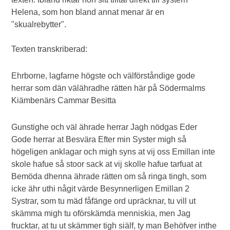
Helena, som hon bland annat menar är en
"skualrebytter".
Texten transkriberad:
Ehrborne, lagfarne högste och välförståndige gode
herrar som dän välähradhe rätten här på Södermalms
Kiämbenärs Cammar Besitta
Gunstighe och väl ährade herrar Jagh nödgas Eder
Gode herrar at Besvära Efter min Syster migh så
högeligen anklagar och migh syns at vij oss Emillan inte
skole hafue så stoor sack at vij skolle hafue tarfuat at
Bemöda dhenna ährade rätten om så ringa tingh, som
icke ähr uthi någit värde Besynnerligen Emillan 2
Systrar, som tu mäd fåfänge ord upräcknar, tu vill ut
skämma migh tu oförskämda menniskia, men Jag
frucktar, at tu ut skämmer tigh siälf, ty man Behöfver inthe