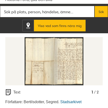
Fritextsök
Sök
Visa vad som finns nära mig
1
2
1
/ 2
Text
Författare: Bertilsdotter, Segred.
Stadsarkivet