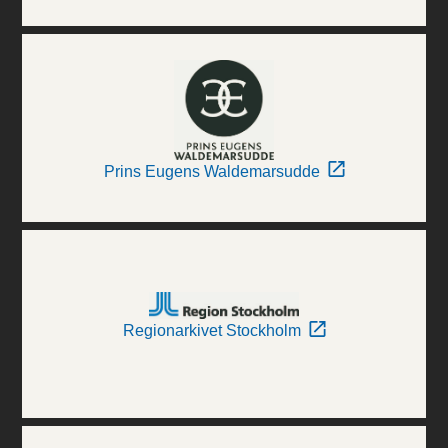
Prins Eugens Waldemarsudde
Regionarkivet Stockholm