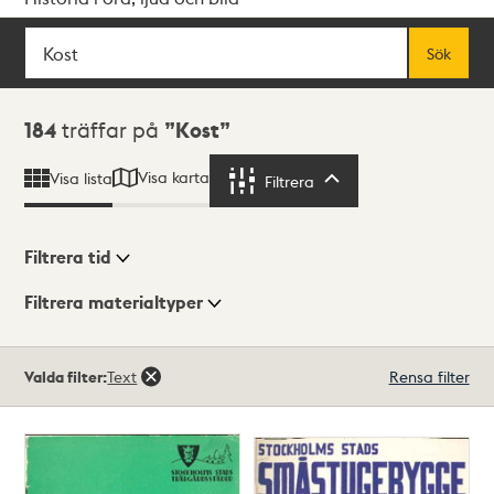
Sök
Fritextsök
Sök
Sökresultat
184
träffar på
Kost
Visa karta
Visa lista
Filtrera
Filtrera
Filtrera tid
Filtrera materialtyper
Visningsläge
Totalt
Valda filter:
Text
Rensa filter
184
träffar
Lista
Karta