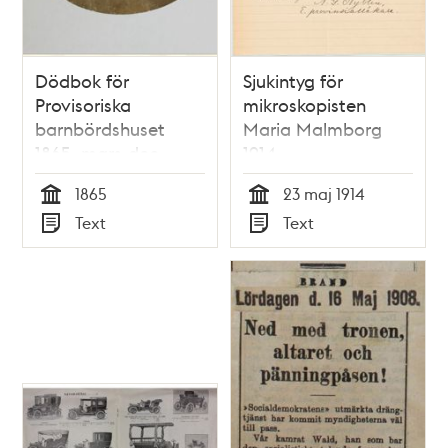
Dödbok för
Sjukintyg för
Provisoriska
mikroskopisten
barnbördshuset
Maria Malmborg
1865, mars-dec
1914
(from 1881 Södra
1865
23 maj 1914
barnbördshuset)
Tid
Tid
Text
Text
Typ
Typ