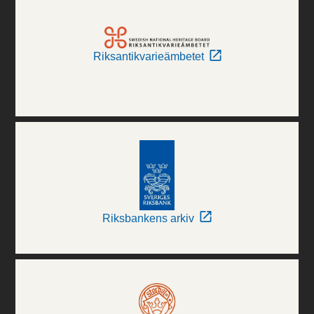
Riksantikvarieämbetet
Riksbankens arkiv