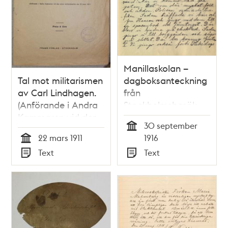
Manillaskolan –
Tal mot militarismen
dagboksanteckning
av Carl Lindhagen.
från
(Anförande i Andra
Stockholmsbesök
Kammaren vid den
1916
30 september
stora
Tid
22 mars 1911
1916
militärdebatten den
Tid
Text
Text
22 mars 1911)
Typ
Typ