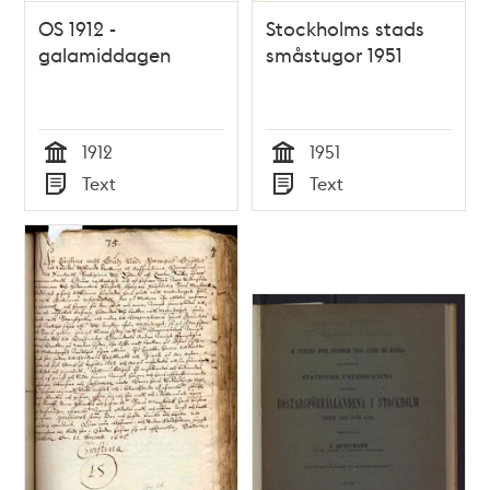
OS 1912 -
Stockholms stads
galamiddagen
småstugor 1951
1912
1951
Tid
Tid
Text
Text
Typ
Typ