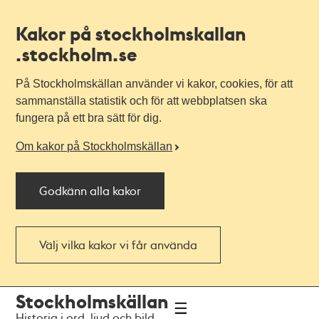
Kakor på stockholmskallan
.stockholm.se
På Stockholmskällan använder vi kakor, cookies, för att
sammanställa statistik och för att webbplatsen ska
fungera på ett bra sätt för dig.
Om kakor på Stockholmskällan
Godkänn alla kakor
Välj vilka kakor vi får använda
Till
Till
Stockholmskällan
navigationen
huvudinnehållet
Historia i ord, ljud och bild