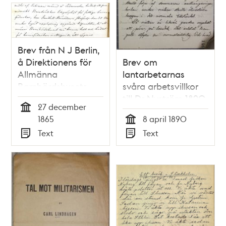
Brev från N J Berlin,
å Direktionens för
Brev om
Allmänna
lantarbetarnas
Barnbördshusets
svåra arbetsvillkor
vägnar, till
till Dr Nyström 1890
27 december
Stockholms stads
Tid
1865
8 april 1890
Sundhetsnämnd
Tid
Text
Text
Typ
Typ