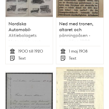
Nordiska
Ned med tronen,
Automobil-
altaret och
Aktiebolagets
pänningpåsen -
Motorpriskurant
pressklipp 1908
1900 till 1920
1 maj 1908
Tid
Tid
Text
Text
Typ
Typ