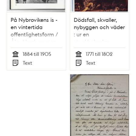
På Nybrovikens is -
Dödsfall, skvaller,
en vintertida
nybyggen och väder
offentlighetsform /
: ur en
Åke Abrahamsson
stockholmskas
dagbok /
1884 till 1905
1771 till 1802
artikelförfattare:
Tid
Tid
Text
Text
Elisabeth Brenning
Typ
Typ