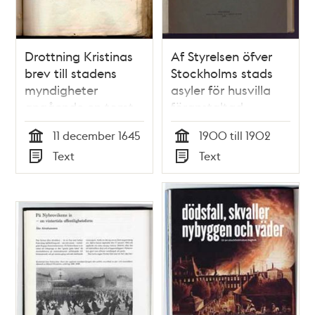
Drottning Kristinas
Af Styrelsen öfver
brev till stadens
Stockholms stads
myndigheter
asyler för husvilla
angående en tomt
föranstaltad
vid Södermalmstorg
statistisk
11 december 1645
1900 till 1902
undersökning
Tid
Tid
Text
Text
angående
Typ
Typ
bostadsförhållandena
i Stockholm : åren
1900 och 1902 /
verkställd af J.
Guinchard