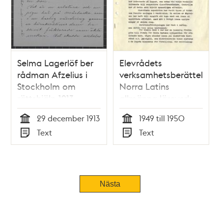
Selma Lagerlöf ber
Elevrådets
rådman Afzelius i
verksamhetsberättelse
Stockholm om
Norra Latins
rättshjälp 1913
allmänna läroverk
för gossar – 1949-
29 december 1913
1949 till 1950
1950
Tid
Tid
Text
Text
Typ
Typ
Tidigare
Nästa