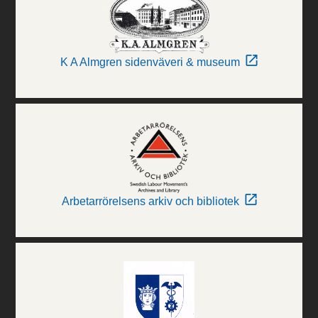
K A Almgren sidenväveri & museum
Arbetarrörelsens arkiv och bibliotek