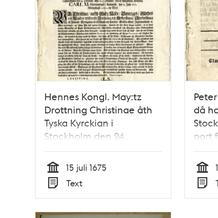
Hennes Kongl. May:tz
Peter
Drottning Christinae åth
då h
Tyska Kyrckian i
Stock
Stockholm den 24.
port f
Decembr. Åhr 1647.
smäd
förlänte, och af
död. 
15 juli 1675
Högstsahl. Konung Carl
flere
Tid
Tid
Text
XI. Glorwyrdigst i
uppl
Typ
Typ
Åminnelse, den 15. Julii
1675. Allernådigst