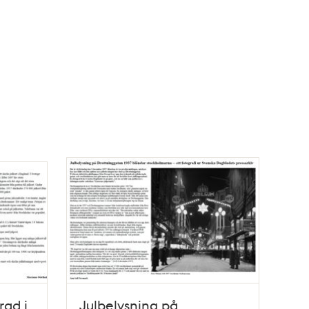
rad i
Julbelysning på