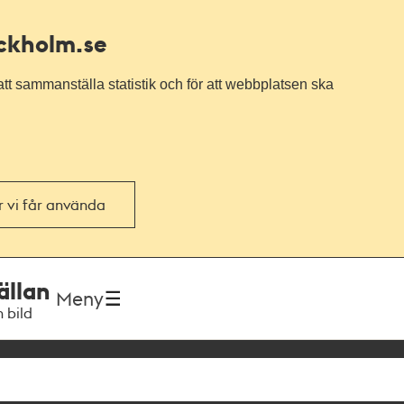
ockholm.se
tt sammanställa statistik och för att webbplatsen ska
or vi får använda
ällan
Meny
h bild