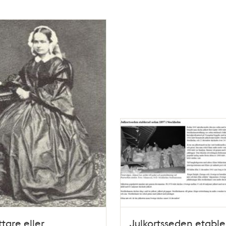
ttare eller
Julkortsseden etable