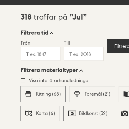
318
Jul
träffar på
Sökresultat
Filtrera tid
Från
Till
Visningsläge
Filtrer
Filtrera materialtyper
Lista
Karta
Visa inte lärarhandledningar
Ritning
(
68
)
Föremål
(
21
)
Karta
(
6
)
Bildkonst
(
32
)