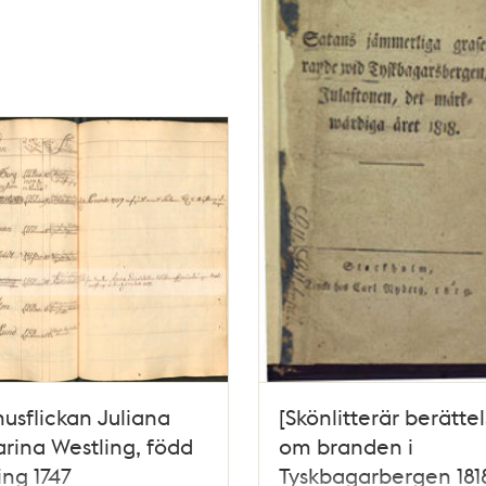
usflickan Juliana
[Skönlitterär berätte
rina Westling, född
om branden i
ng 1747
Tyskbagarbergen 181