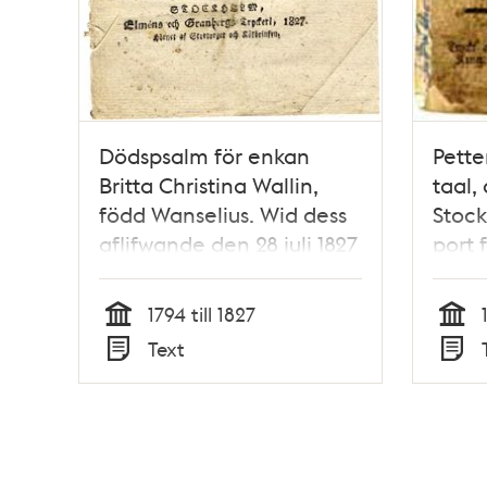
Dödspsalm för enkan
Pette
Britta Christina Wallin,
taal
född Wanselius. Wid dess
Stock
aflifwande den 28 juli 1827
port f
jemte en korrt af henne
wålds
sjelf meddelad
åhr 1
1794 till 1827
underrättelse om hennes
Tid
Tid
Text
förnämsta
Typ
Typ
lefnadshändelser.