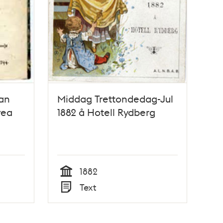
nan
Middag Trettondedag-Jul
vea
1882 å Hotell Rydberg
nen i
 bägge
1882
Tid
Text
Typ