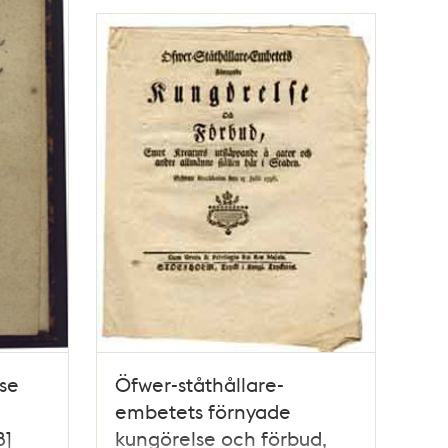
lse
Öfwer-ståthållare-
embetets förnyade
8]
kungörelse och förbud,