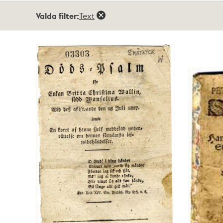
Totalt
Valda filter:
Text
318
träffar