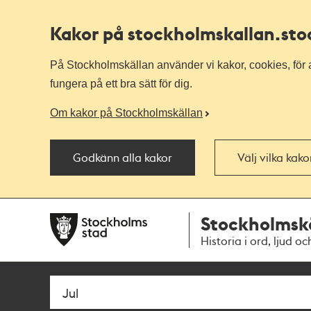
Kakor på stockholmskallan
.st
På Stockholmskällan använder vi kakor, cookies, för a
fungera på ett bra sätt för dig.
Om kakor på Stockholmskällan
Godkänn alla kakor
Välj vilka kak
Till
Till
Stockholmsk
navigationen
huvudinnehållet
Historia i ord, ljud oc
Sök
Fritextsök