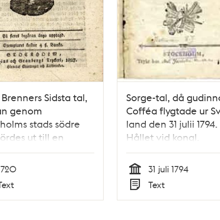
 Brenners Sidsta tal,
Sorge-tal, då gudin
an genom
Cofféa flygtade ur S
holms stads södre
land den 31 julii 1794.
ördes ut till en
Hållet vid kongl.
elig och wåldsam
Djurgårds helso-brun
Den 4 juli 1720. På
en talrik samling af
1720
31 juli 1794
s begäran ånyo
könen, samma dag.
Tid
Text
Text
agd.
Typ