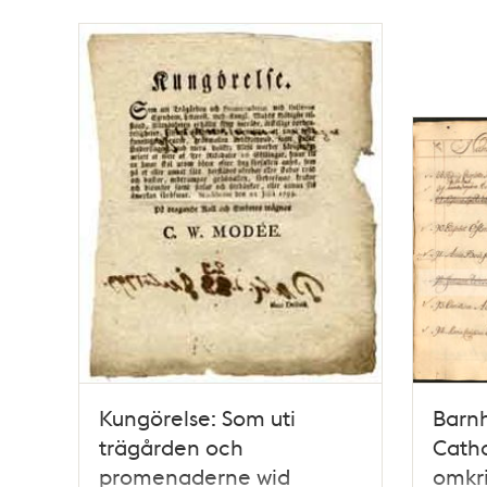
Kungörelse: Som uti
Barnh
trägården och
Catha
promenaderne wid
omkri