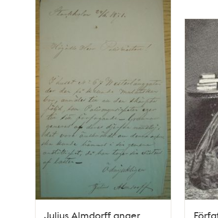
confirmerade Bref.
Julius Almdorff anger
Förfa