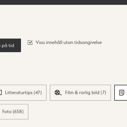
Visa innehåll utan tidsangivelse
a på tid
Litteraturtips
(
47
)
Film & rörlig bild
(
7
)
Foto
(
658
)