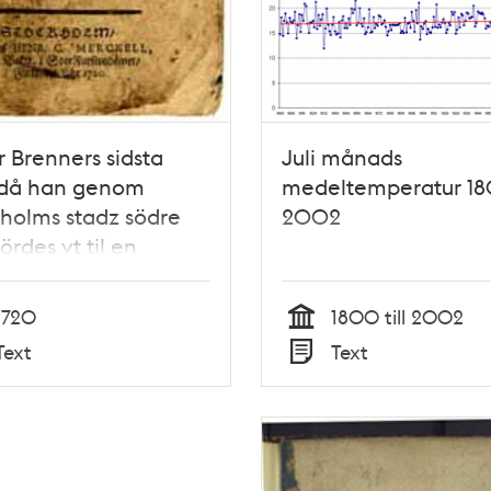
r Brenners sidsta
Juli månads
, då han genom
medeltemperatur 1
holms stadz södre
2002
ördes vt til en
am död. Den 4. julii,
720.
1720
1800 till 2002
Tid
Text
Text
Typ