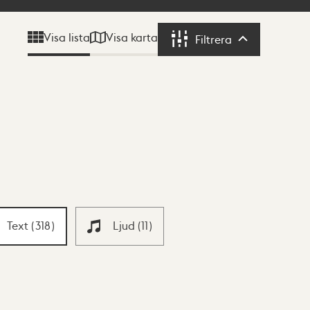
Visa karta
Visa lista
Filtrera
Filtrera
Text
(
318
)
Ljud
(
11
)