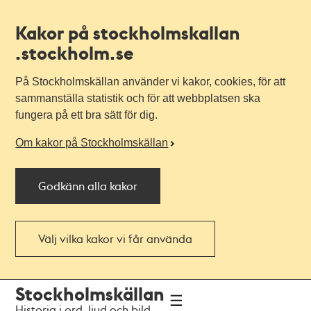
Kakor på stockholmskallan
.stockholm.se
På Stockholmskällan använder vi kakor, cookies, för att
sammanställa statistik och för att webbplatsen ska
fungera på ett bra sätt för dig.
Om kakor på Stockholmskällan
Godkänn alla kakor
Välj vilka kakor vi får använda
Till
Till
Stockholmskällan
navigationen
huvudinnehållet
Historia i ord, ljud och bild