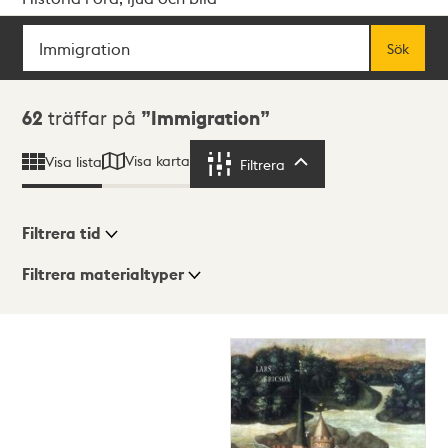
Sök
Fritextsök
Sök
Sökresultat
62
träffar på
Immigration
Visa karta
Visa lista
Filtrera
Filtrera
Filtrera tid
Filtrera materialtyper
Visningsläge
Totalt
62
träffar
Lista
Karta