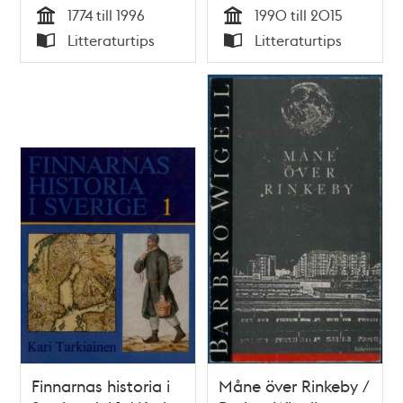
1774 till 1996
1990 till 2015
Fischer
Tid
Tid
Litteraturtips
Litteraturtips
Typ
Typ
Finnarnas historia i
Måne över Rinkeby /