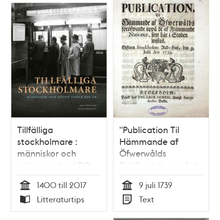
Tillfälliga
"Publication Til
stockholmare :
Hämmande af
människor och
Öfwerwålds
möten under 600
föröfwande uppå de
år
af Främmande
1400 till 2017
9 juli 1739
nationer, som här i
Tid
Tid
Litteraturtips
Text
Staden wistas" 1739
Typ
Typ