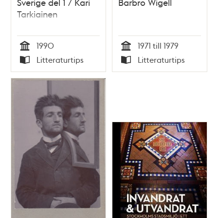
Sverige del 1 / Kari
Barbro Wigell
Tarkiainen
1990
1971 till 1979
Tid
Tid
Litteraturtips
Litteraturtips
Typ
Typ