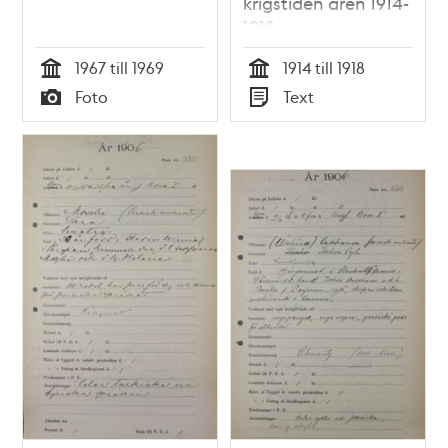
krigstiden åren 1914-
1918
1967 till 1969
1914 till 1918
Tid
Tid
Foto
Text
Typ
Typ