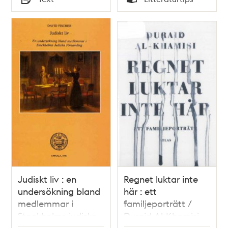
Typ
Typ
Judiskt liv : en
Regnet luktar inte
undersökning bland
här : ett
medlemmar i
familjeporträtt /
Stockholms judiska
Duraid Al-Khamisi
församling / David