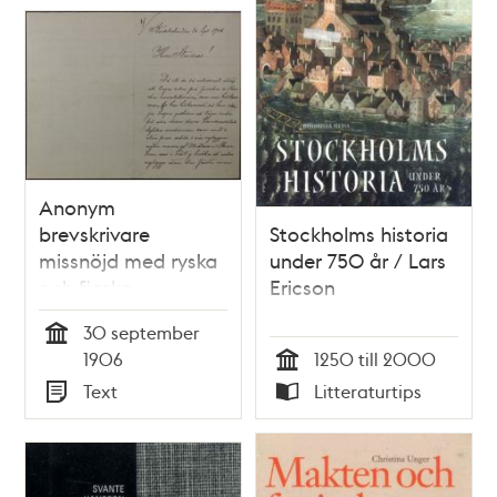
Anonym
brevskrivare
Stockholms historia
missnöjd med ryska
under 750 år / Lars
och finska
Ericson
byggnadsarbetare
30 september
Tid
1906
1250 till 2000
Tid
Text
Litteraturtips
Typ
Typ