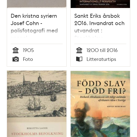
Den kristna syriern
Sankt Eriks årsbok
Josef Cohn -
2016. Invandrat och
polisfotografi med
utvandrat :
spegel
Stockholms
stadsmiljö i ett
1905
1200 till 2016
internationellt
Tid
Tid
Foto
Litteraturtips
perspektiv
Typ
Typ