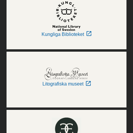
Kungliga Biblioteket
Litografiska museet