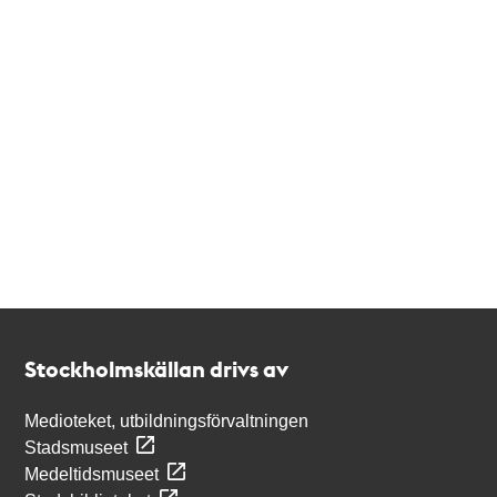
Kontakt
Stockholmskällan
Stockholmskällan drivs av
Medioteket, utbildningsförvaltningen
Stadsmuseet
Medeltidsmuseet