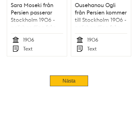
Sara Moseki från
Ousehanou Ogli
Persien passerar
från Persien kommer
Stockholm 1906 -
till Stockholm 1906 -
polishandling från
polishandling från
utlänningsexpeditionen
utlänningsexpeditionen
1906
1906
Tid
Tid
Text
Text
Typ
Typ
Tidigare
Nästa