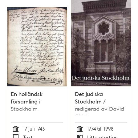
En holländsk
Det judiska
församling i
Stockholm /
Stockholm
redigerad av David
Glück
17 juli 1743
1774 till 1998
Tid
Tid
Text
Litteraturtips