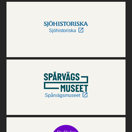
Sjöhistoriska
Spårvägsmuseet