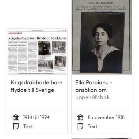
Krigsdrabbade barn
Ella Paraianu -
flydde till Sverige
ansökan om
uppehållsbok
1914 till 1924
8 november 1918
Tid
Tid
Text
Text
Typ
Typ