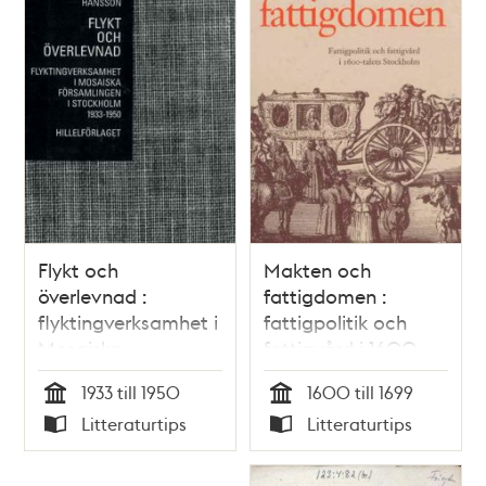
Flykt och
Makten och
överlevnad :
fattigdomen :
flyktingverksamhet i
fattigpolitik och
Mosaiska
fattigvård i 1600-
församlingen i
talets Stockholm /
1933 till 1950
1600 till 1699
Stockholm 1933-
Christina Unger
Tid
Tid
Litteraturtips
Litteraturtips
1950 / Svante
Typ
Typ
Hansson