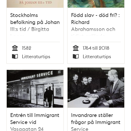
Stockholms
Född slav - död fri? :
befolkning på Johan
Richard
III:s tid / Birgitta
Abrahamsson och
Lager
tidigt anlända
afrikaners öden i
1582
1764 till 2018
Sverige / Arvid
Tid
Tid
Litteraturtips
Litteraturtips
Bergman
Typ
Typ
Entrén till Immigrant
Invandrare ställer
Service vid
frågor på Immigrant
Vasagatan 24
Service