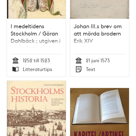
I medeltidens
Johan III.s brev om
Stockholm / Göran
att mörda brodern
Dahlbäck ; utgiven i
Erik XIV
samarbete med
Stockholms
1252 till 1523
21 juni 1573
medeltidsmuseum
Tid
Tid
Litteraturtips
Text
Typ
Typ