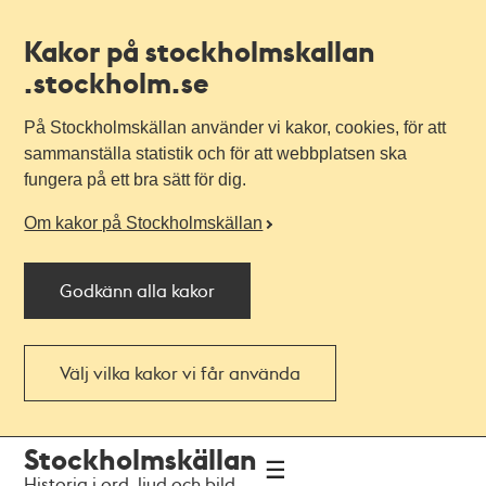
Kakor på stockholmskallan
.stockholm.se
På Stockholmskällan använder vi kakor, cookies, för att
sammanställa statistik och för att webbplatsen ska
fungera på ett bra sätt för dig.
Om kakor på Stockholmskällan
Godkänn alla kakor
Välj vilka kakor vi får använda
Till
Till
Stockholmskällan
navigationen
huvudinnehållet
Historia i ord, ljud och bild