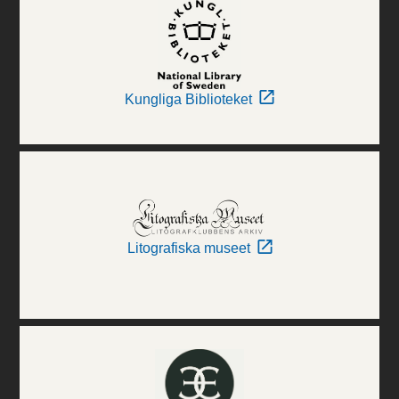
Kungliga Biblioteket
Litografiska museet