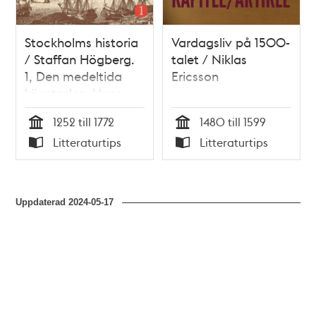
Stockholms historia
Vardagsliv på 1500-
/ Staffan Högberg.
talet / Niklas
1, Den medeltida
Ericsson
köpstaden. Hans
nådes stad.
1252 till 1772
1480 till 1599
Stormaktens
Tid
Tid
Litteraturtips
Litteraturtips
huvudstad.
Typ
Typ
Borgarnas stad.
Uppdaterad
2024-05-17