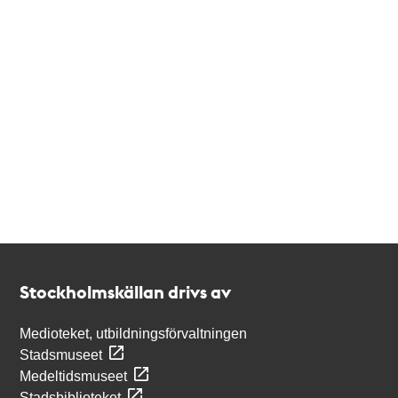
Kontakt
Stockholmskällan
Stockholmskällan drivs av
Medioteket, utbildningsförvaltningen
Stadsmuseet
Medeltidsmuseet
Stadsbiblioteket