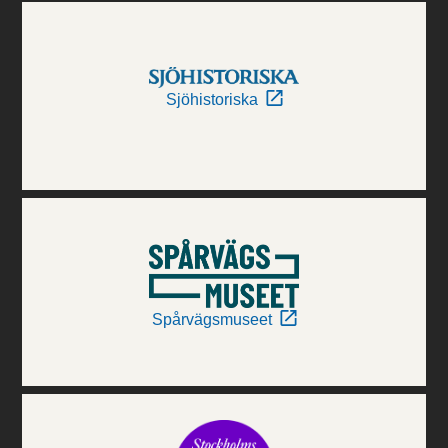
Sjöhistoriska
Spårvägsmuseet