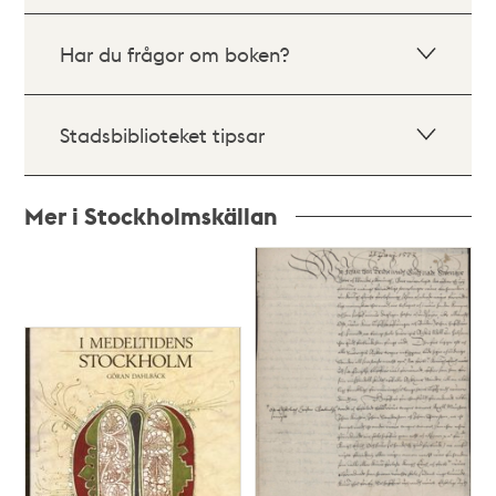
Har du frågor om boken?
Stadsbiblioteket tipsar
Mer i Stockholmskällan
Relaterade
poster
och
teman