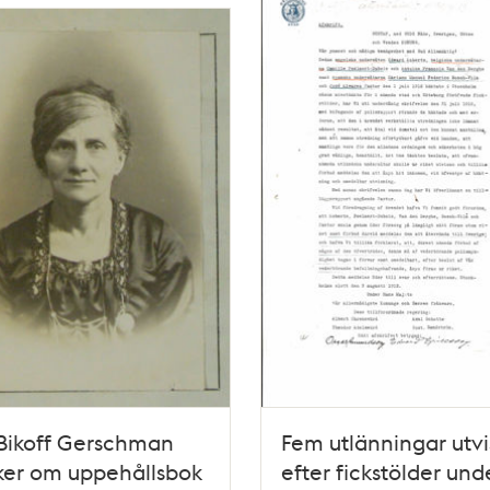
Bikoff Gerschman
Fem utlänningar utv
ker om uppehållsbok
efter fickstölder und