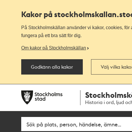
Kakor på stockholmskallan
.st
På Stockholmskällan använder vi kakor, cookies, för a
fungera på ett bra sätt för dig.
Om kakor på Stockholmskällan
Godkänn alla kakor
Välj vilka kak
Till
Till
Stockholmsk
navigationen
huvudinnehållet
Historia i ord, ljud oc
Fritextsök