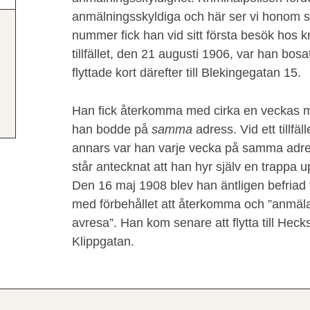
anmälningsskyldiga och här ser vi honom
nummer fick han vid sitt första besök hos kr
tillfället, den 21 augusti 1906, var han bo
flyttade kort därefter till Blekingegatan 15.
Han fick återkomma med cirka en veckas m
han bodde på
samma
adress. Vid ett tillfä
annars var han varje vecka på samma adress
står antecknat att han hyr själv en trappa up
Den 16 maj 1908 blev han äntligen befriad
med förbehållet att återkomma och ”anmäl
avresa”. Han kom senare att flytta till Hec
Klippgatan.