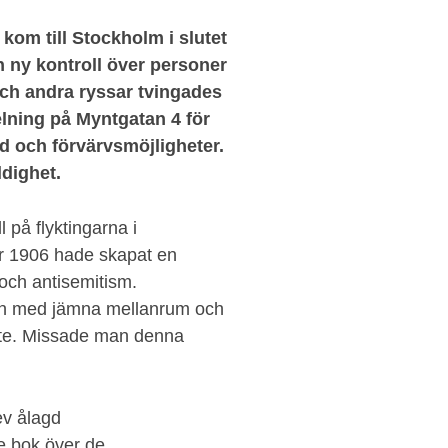
om till Stockholm i slutet
n ny kontroll över personer
ch andra ryssar tvingades
lning på Myntgatan 4 för
d och förvärvsmöjligheter.
dighet.
 på flyktingarna i
 år 1906 hade skapat en
och antisemitism.
nen med jämna mellanrum och
yte. Missade man denna
ev ålagd
e bok över de