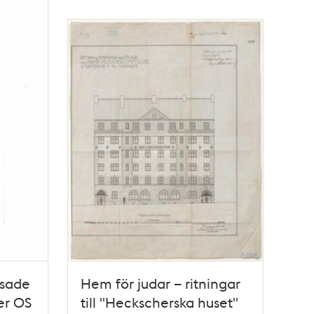
isade
Hem för judar – ritningar
er OS
till "Heckscherska huset"