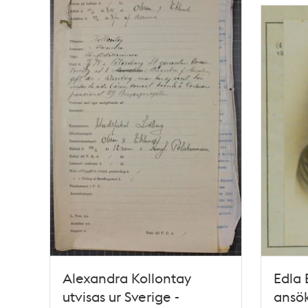
och
teman
Alexandra Kollontay
Edla 
utvisas ur Sverige -
ansö