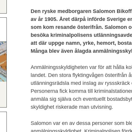
Den ryske medborgaren Salomon Bikoff k
av år 1905. Året därpå införde Sverige e
som kom resande österifrån. Salomon o
besöka kriminalpolisens utlänningsavde
att där uppge namn, yrke, hemort, bosta
Många blev även ålagda anmälningsskyl
Anmälningsskyldigheten var för att hålla koll
landet. Den stora flyktingvågen österifrån
utlänningsrädsla med inslag av ryssskräck 
Personerna fick komma till kriminalstatio
anmäla sig själva och eventuellt bostadsb
skyldighet riskerade man utvisning.
Salomon var en av dessa personer som bl
anmälningsskyldighet. Kriminalpolisen förd