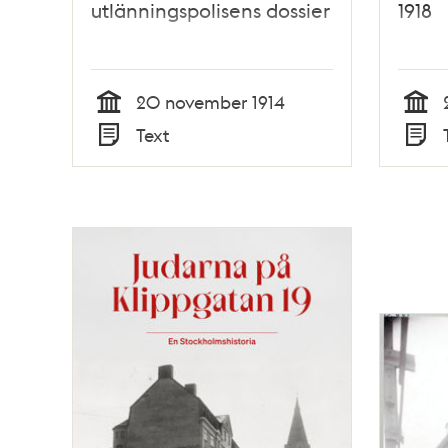
utlänningspolisens dossier
1918
20 november 1914
Tid
Tid
Text
Typ
Typ