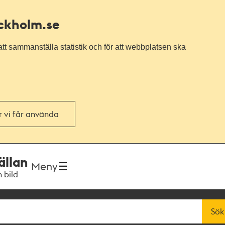
ockholm.se
tt sammanställa statistik och för att webbplatsen ska
or vi får använda
ällan
Meny
h bild
Sök