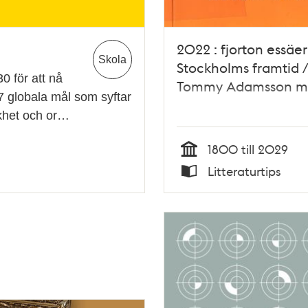
2022 : fjorton essäe
Skola
Stockholms framtid 
 för att nå
Tommy Adamsson m.
7 globala mål som syftar
likhet och or…
1800 till 2029
Tid
Litteraturtips
Typ