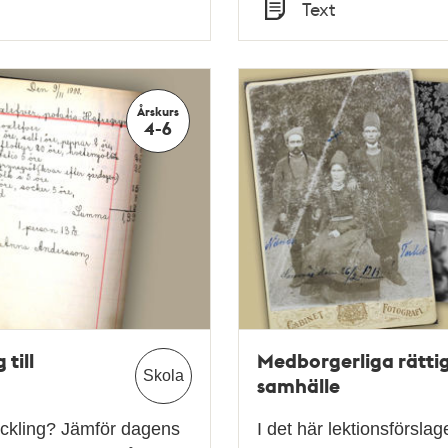
Tid
Text
Typ
Årskurs
4-6
till
Medborgerliga rättig
Skola
samhälle
eckling? Jämför dagens
I det här lektionsförsla