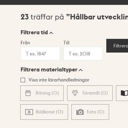
23
Hållbar utveckli
träffar på
Sökresultat
Filtrera tid
Från
Till
Visningsläge
Filtrer
Filtrera materialtyper
Lista
Karta
Visa inte lärarhandledningar
Ritning
(
0
)
Föremål
(
0
)
Bildkonst
(
0
)
Foto
(
0
)