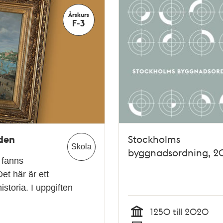
Årskurs
F-3
iden
Stockholms
Skola
byggnadsordning, 
t fanns
t här är ett
istoria. I uppgiften
1250 till 2020