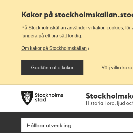
Kakor på stockholmskallan
.st
På Stockholmskällan använder vi kakor, cookies, för a
fungera på ett bra sätt för dig.
Om kakor på Stockholmskällan
Godkänn alla kakor
Välj vilka kak
Till
Till
Stockholmsk
navigationen
huvudinnehållet
Historia i ord, ljud oc
Sök
Fritextsök