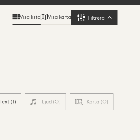
Visa karta
Visa lista
Filtrera
Filtrera
Text
(
1
)
Ljud
(
0
)
Karta
(
0
)