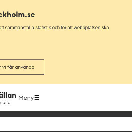
ockholm.se
tt sammanställa statistik och för att webbplatsen ska
or vi får använda
ällan
Meny
h bild