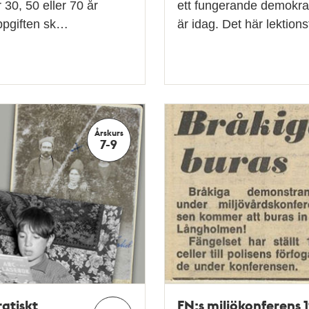
30, 50 eller 70 år
ett fungerande demokrat
Uppgiften sk…
är idag. Det här lektion
Årskurs
7-9
atiskt
FN:s miljökonferens 