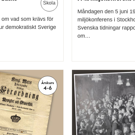
Skola
Måndagen den 5 juni 19
na om vad som krävs för
miljökonferens i Stock
ur demokratiskt Sverige
Svenska tidningar rapp
om…
Årskurs
4-6