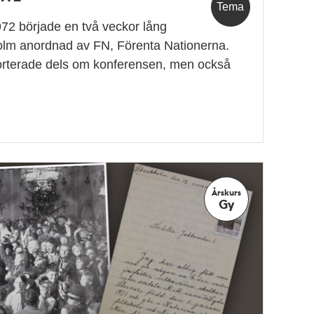
Tema
72 började en två veckor lång
holm anordnad av FN, Förenta Nationerna.
orterade dels om konferensen, men också
Årskurs
Gy