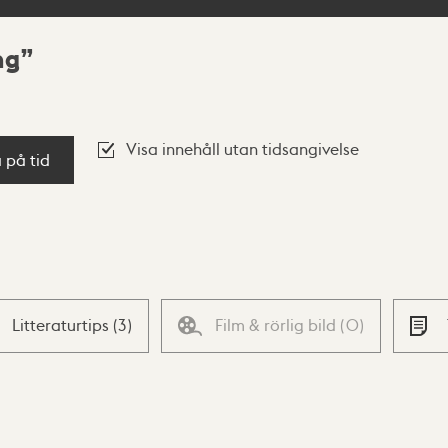
ng
Visa innehåll utan tidsangivelse
a på tid
Litteraturtips
(
3
)
Film & rörlig bild
(
0
)