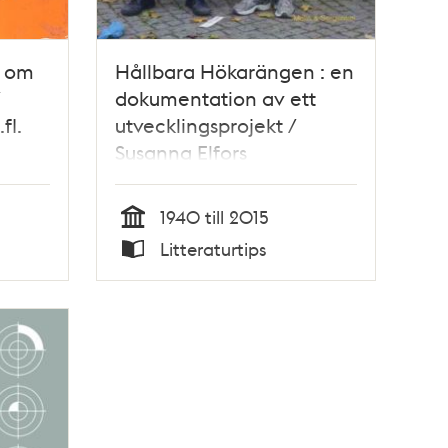
r om
Hållbara Hökarängen : en
/
dokumentation av ett
fl.
utvecklingsprojekt /
Susanna Elfors
1940 till 2015
Tid
Litteraturtips
Typ