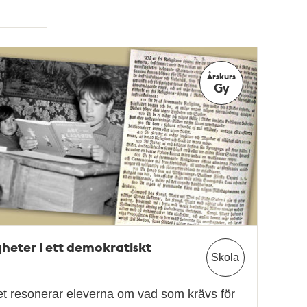
Årskurs
Gy
heter i ett demokratiskt
Skola
get resonerar eleverna om vad som krävs för