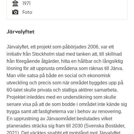
1971
Tid
Foto
Typ
Järvalyftet
Järvalyftet, ett projekt som påbörjades 2006, var ett
initiativ från Stockholm stad med tanken att, till skillnad
från föregående åtgärder, hitta en hållbar och långsiktig
lösning för att upprusta områdena som räknas till Järva.
Man ville satsa på både en social och ekonomisk
utveckling och precis som när området byggdes upp på
60-talet skulle privata och statliga aktörer samarbeta.
Projektet inleddes med en undersökning som skulle
senare visa på att de som bodde i området inte kände sig
trygga samt att fastigheterna var i behov av renovering.
En upprustning av Järvaområdet beslutades vilket
planerades sträcka sig fram till 2030 (Svenska Bostäder,
2021). Det väcktes snabbt ett motstånd mot Järvalyftet