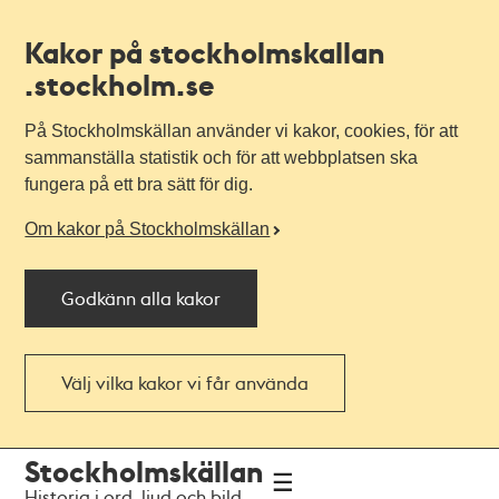
Kakor på stockholmskallan
.stockholm.se
På Stockholmskällan använder vi kakor, cookies, för att
sammanställa statistik och för att webbplatsen ska
fungera på ett bra sätt för dig.
Om kakor på Stockholmskällan
Godkänn alla kakor
Välj vilka kakor vi får använda
Till
Till
Stockholmskällan
navigationen
huvudinnehållet
Historia i ord, ljud och bild