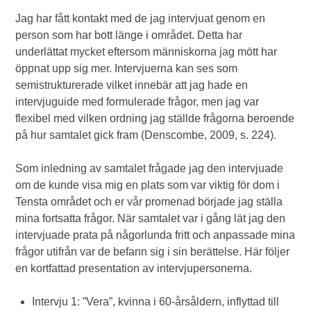
Jag har fått kontakt med de jag intervjuat genom en
person som har bott länge i området. Detta har
underlättat mycket eftersom människorna jag mött har
öppnat upp sig mer. Intervjuerna kan ses som
semistrukturerade vilket innebär att jag hade en
intervjuguide med formulerade frågor, men jag var
flexibel med vilken ordning jag ställde frågorna beroende
på hur samtalet gick fram (Denscombe, 2009, s. 224).
Som inledning av samtalet frågade jag den intervjuade
om de kunde visa mig en plats som var viktig för dom i
Tensta området och er vår promenad började jag ställa
mina fortsatta frågor. När samtalet var i gång lät jag den
intervjuade prata på någorlunda fritt och anpassade mina
frågor utifrån var de befann sig i sin berättelse. Här följer
en kortfattad presentation av intervjupersonerna.
Intervju 1: ”Vera”, kvinna i 60-årsåldern, inflyttad till