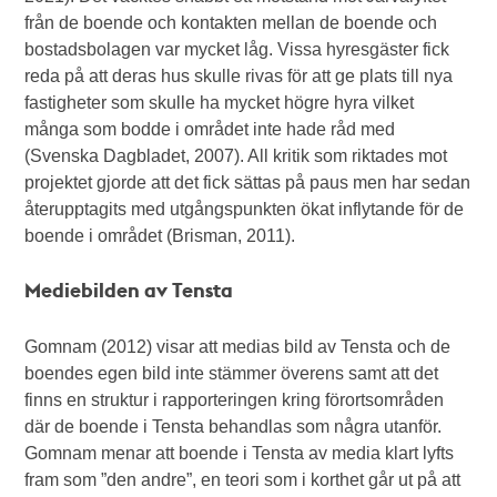
från de boende och kontakten mellan de boende och
bostadsbolagen var mycket låg. Vissa hyresgäster fick
reda på att deras hus skulle rivas för att ge plats till nya
fastigheter som skulle ha mycket högre hyra vilket
många som bodde i området inte hade råd med
(Svenska Dagbladet, 2007). All kritik som riktades mot
projektet gjorde att det fick sättas på paus men har sedan
återupptagits med utgångspunkten ökat inflytande för de
boende i området (Brisman, 2011).
Mediebilden av Tensta
Gomnam (2012) visar att medias bild av Tensta och de
boendes egen bild inte stämmer överens samt att det
finns en struktur i rapporteringen kring förortsområden
där de boende i Tensta behandlas som några utanför.
Gomnam menar att boende i Tensta av media klart lyfts
fram som ”den andre”, en teori som i korthet går ut på att