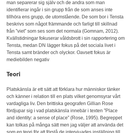
man separerar sig själv och de andra som man
identifierar ingår i sin grupp från de som anses inte
tillhöra ens grupp, de utomstående. De som bor i Tensta
beskrivs som något främmande och farligt till skillnad
från ”viet” som ses som det normala (Gomnam, 2012).
Kvällstidningar fokuserar våldsbrott i sin rapportering om
Tensta, medan DN lägger fokus på det sociala livet i
Tensta samt bränder och olyckor. Oavsett fokus är
mediebilden negativ
Teori
Platskänsla är ett sätt att förklara hur människor tänker
och känner i relation till en plats vilket genomsyrar vårt
vardagliga liv. Den brittiska geografen Gillian Rose
fördjupar sig i vad platskänsla innebär i texten ”Place
and identity: a sense of place” (Rose, 1995). Begreppet
kan tolkas på många sätt men jag väljer att använda det
som en teori för att förstå de intervjuades inställning till