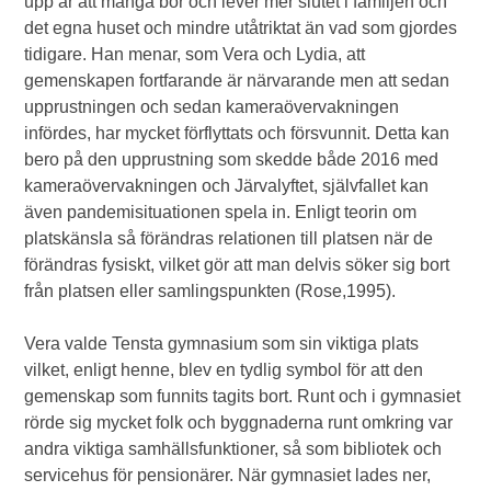
upp är att många bor och lever mer slutet i familjen och
det egna huset och mindre utåtriktat än vad som gjordes
tidigare. Han menar, som Vera och Lydia, att
gemenskapen fortfarande är närvarande men att sedan
upprustningen och sedan kameraövervakningen
infördes, har mycket förflyttats och försvunnit. Detta kan
bero på den upprustning som skedde både 2016 med
kameraövervakningen och Järvalyftet, självfallet kan
även pandemisituationen spela in. Enligt teorin om
platskänsla så förändras relationen till platsen när de
förändras fysiskt, vilket gör att man delvis söker sig bort
från platsen eller samlingspunkten (Rose,1995).
Vera valde Tensta gymnasium som sin viktiga plats
vilket, enligt henne, blev en tydlig symbol för att den
gemenskap som funnits tagits bort. Runt och i gymnasiet
rörde sig mycket folk och byggnaderna runt omkring var
andra viktiga samhällsfunktioner, så som bibliotek och
servicehus för pensionärer. När gymnasiet lades ner,