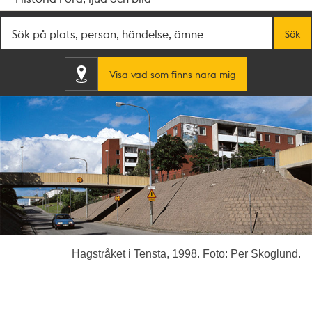
Fritextsök
Sök
Visa vad som finns nära mig
Hagstråket i Tensta, 1998. Foto: Per Skoglund.