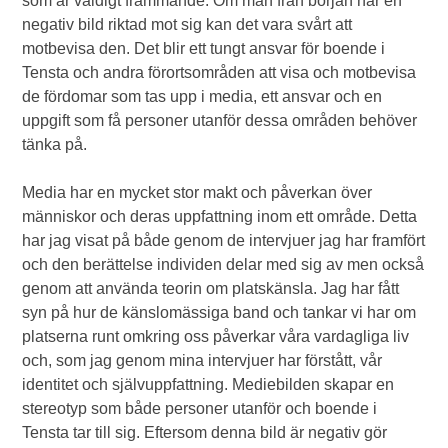
som är väldigt främmande. Om man från början har en
negativ bild riktad mot sig kan det vara svårt att
motbevisa den. Det blir ett tungt ansvar för boende i
Tensta och andra förortsområden att visa och motbevisa
de fördomar som tas upp i media, ett ansvar och en
uppgift som få personer utanför dessa områden behöver
tänka på.
Media har en mycket stor makt och påverkan över
människor och deras uppfattning inom ett område. Detta
har jag visat på både genom de intervjuer jag har framfört
och den berättelse individen delar med sig av men också
genom att använda teorin om platskänsla. Jag har fått
syn på hur de känslomässiga band och tankar vi har om
platserna runt omkring oss påverkar våra vardagliga liv
och, som jag genom mina intervjuer har förstått, vår
identitet och självuppfattning. Mediebilden skapar en
stereotyp som både personer utanför och boende i
Tensta tar till sig. Eftersom denna bild är negativ gör