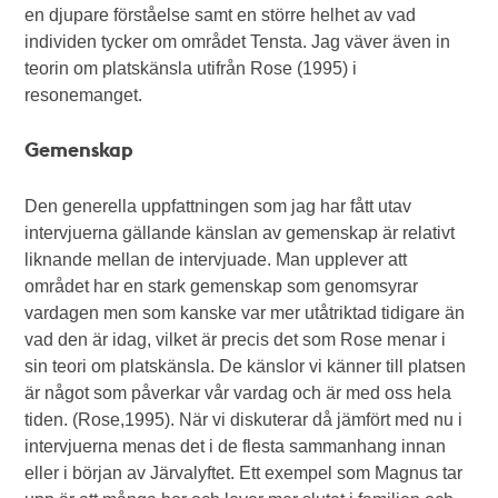
en djupare förståelse samt en större helhet av vad
individen tycker om området Tensta. Jag väver även in
teorin om platskänsla utifrån Rose (1995) i
resonemanget.
Gemenskap
Den generella uppfattningen som jag har fått utav
intervjuerna gällande känslan av gemenskap är relativt
liknande mellan de intervjuade. Man upplever att
området har en stark gemenskap som genomsyrar
vardagen men som kanske var mer utåtriktad tidigare än
vad den är idag, vilket är precis det som Rose menar i
sin teori om platskänsla. De känslor vi känner till platsen
är något som påverkar vår vardag och är med oss hela
tiden. (Rose,1995). När vi diskuterar då jämfört med nu i
intervjuerna menas det i de flesta sammanhang innan
eller i början av Järvalyftet. Ett exempel som Magnus tar