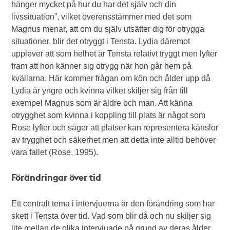
hänger mycket på hur du har det själv och din
livssituation”, vilket överensstämmer med det som
Magnus menar, att om du själv utsätter dig för otrygga
situationer, blir det otryggt i Tensta. Lydia däremot
upplever att som helhet är Tensta relativt tryggt men lyfter
fram att hon känner sig otrygg när hon går hem på
kvällarna. Här kommer frågan om kön och ålder upp då
Lydia är yngre och kvinna vilket skiljer sig från till
exempel Magnus som är äldre och man. Att känna
otrygghet som kvinna i koppling till plats är något som
Rose lyfter och säger att platser kan representera känslor
av trygghet och säkerhet men att detta inte alltid behöver
vara fallet (Rose, 1995).
Förändringar över tid
Ett centralt tema i intervjuerna är den förändring som har
skett i Tensta över tid. Vad som blir då och nu skiljer sig
lite mellan de olika intervjuade på grund av deras ålder