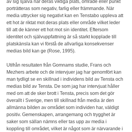
av sig själva när deras viktiga plats, område eller punkt
porträtteras som negativ, farlig eller främmande. När
media uttrycker sig negativt kan en Tenstabo uppleva att
ett hot är riktat mot deras plats eller område vilket leder
till att de känner ett hot mot sin identitet. Eftersom
identitet och självuppfattning är så starkt kopplade till
platskänsla kan vi förstå de allvarliga konsekvenser
medias bild kan ge (Rose, 1995).
Utifrån resultaten från Gomnams studie, Frans och
Mezhers arbete och de intervjuer jag har genomfört kan
man tydligt se en skillnad i individens bild av Tensta och
medias bild av Tensta. De som jag har intervjuat håller
med om att de sker brott i Tensta, precis som det gör
överallt i Sverige, men till skillnad från media är den
allmänna bilden av området som individen har, väldigt
positiv. Gemenskapen, arrangemang och trygghet är
saker som sällan nämns eller tas upp av media i
koppling till området, vilket är något som är närvarande i