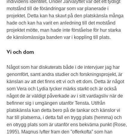
individens identitet. Under Järvalyftet var det ett tydligt
motstånd till de förändringar som var planerade i
projektet. Detta kan ha skavt på den platskänsla många
hade och kan ha varit en anledning till det motstånd
projektet mötte, man hade inte förståelse för hur starka
de känslomässiga banden var i koppling till plats.
Vi och dom
Något som har diskuterats både i de intervjuer jag har
genomfört, samt andra studier och forskningsprojekt, är
känslan av att det finns ett vi och ett dom. Detta är något
som Vera och Lydia tycker märks starkt och är också
något de är väldigt påverkade av i sitt vardagsliv när de
befinner sig i umgängen utanför Tensta. Utifrån
platskänsla kan detta bero på de tankar och känslor vi
har till platserna, i detta fall en trygg plats (hemma) och
en otrygg plats som är utanför ens bekväma punkt (Rose,
1995). Magnus lyfter fram den ”offerkofta” som han