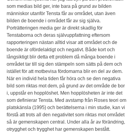
som medias bild ger, inte bara på grund av bilden
människor utanför Tensta får av området, utan även
bilden de boende i området får av sig själva.
Porträtteringen media ger är direkt skadlig för
Tenstaborna och deras självuppfattning eftersom
rapporteringen nästan alltid visar att området och de
boende är ofördelaktigt och negativt. Både kort och
långsiktigt blir detta ett problem då många boende i
området tar till sig den stämpeln som sätts på dem och
istället för att motbevisa fördomarna blir en del av dem.
När en individ hela tiden får höra och se den negativa
bild som riktas mot dem, på grund av det område de bor
i, uppstår en hopplöshet. Men hopplösheten är inte det
som definierar Tensta. Med avstamp från Roses teori om
platskänsla (1995) och berättelserna i min studie, kan vi
förstå att trots all den negativitet som riktas mot området
så är gemenskapen central. Under alla år av förändring,
otrygghet och trygghet har gemenskapen bestått.