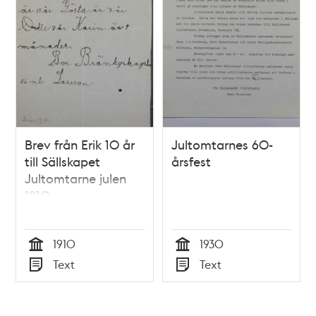
Brev från Erik 10 år
Jultomtarnes 60-
till Sällskapet
årsfest
Jultomtarne julen
1910
1910
1930
Tid
Tid
Text
Text
Typ
Typ