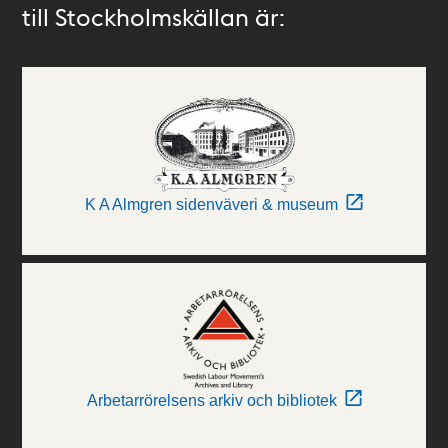
till Stockholmskällan är:
K A Almgren sidenväveri & museum
Arbetarrörelsens arkiv och bibliotek