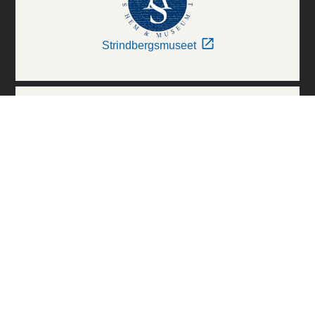
Strindbergsmuseet
Thielska Galleriet
Världskulturmuseerna