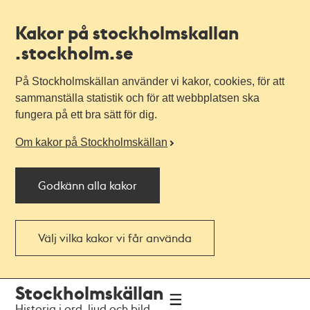
Kakor på stockholmskallan
.stockholm.se
På Stockholmskällan använder vi kakor, cookies, för att
sammanställa statistik och för att webbplatsen ska
fungera på ett bra sätt för dig.
Om kakor på Stockholmskällan
Godkänn alla kakor
Välj vilka kakor vi får använda
Till
Till
Stockholmskällan
navigationen
huvudinnehållet
Historia i ord, ljud och bild