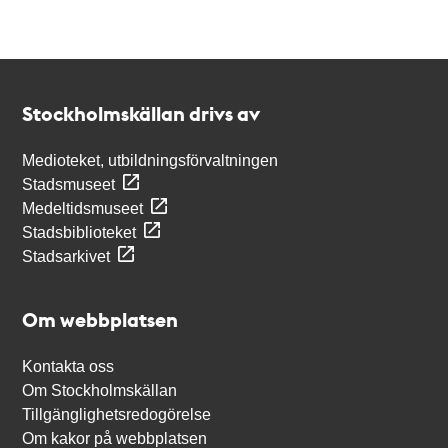
Kontakt
Stockholmskällan
Stockholmskällan drivs av
Medioteket, utbildningsförvaltningen
Stadsmuseet
Medeltidsmuseet
Stadsbiblioteket
Stadsarkivet
Om webbplatsen
Kontakta oss
Om Stockholmskällan
Tillgänglighetsredogörelse
Om kakor på webbplatsen