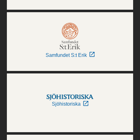
Samfundet S:t Erik
Sjöhistoriska