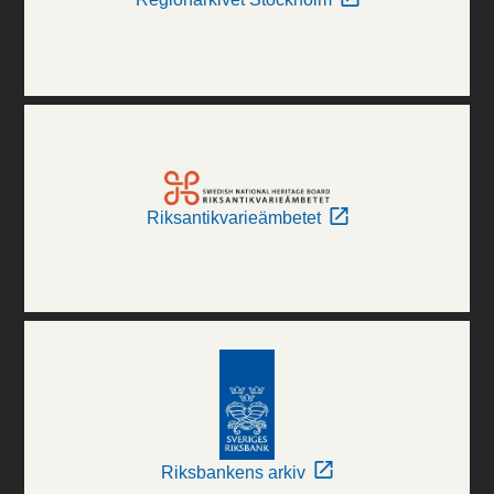
Riksantikvarieämbetet
Riksbankens arkiv