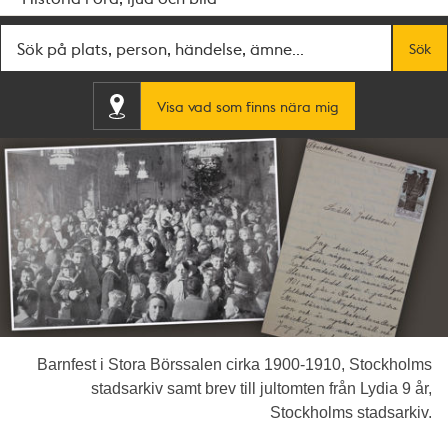
Fritextsök
Sök
Visa vad som finns nära mig
Barnfest i Stora Börssalen cirka 1900-1910, Stockholms
stadsarkiv samt brev till jultomten från Lydia 9 år,
Stockholms stadsarkiv.