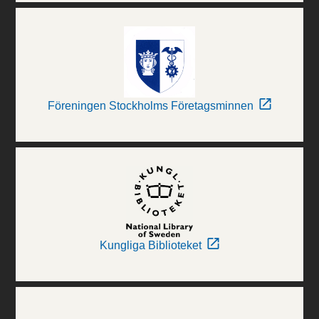
Föreningen Stockholms Företagsminnen
Kungliga Biblioteket