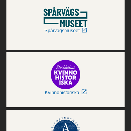
Spårvägsmuseet
Kvinnohistoriska