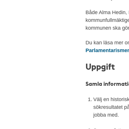
Både Alma Hedin, 
kommunfullmäktige 
kommunen ska göra 
Du kan läsa mer om
Parlamentarisme
Uppgift
Samla informat
Välj en historis
sökresultatet p
jobba med.