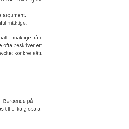
ka argument.
fullmäktige.
alfullmäktige från
 ofta beskriver ett
ycket konkret sätt.
ng. Beroende på
till olika globala