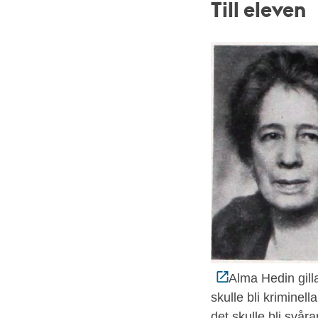
Till eleven
Alma Hedin gill
skulle bli kriminel
det skulle bli svåra