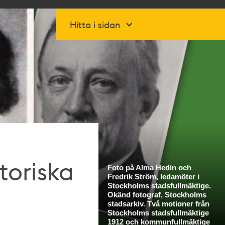
Hitta i sidan
toriska