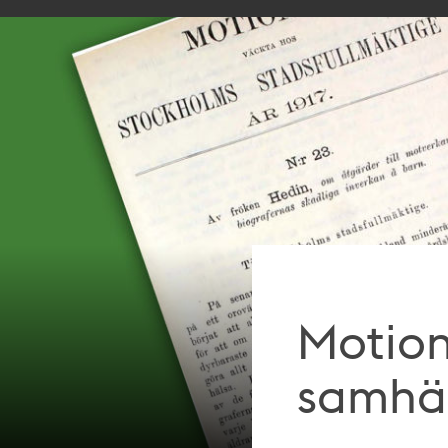
Motion
samhä