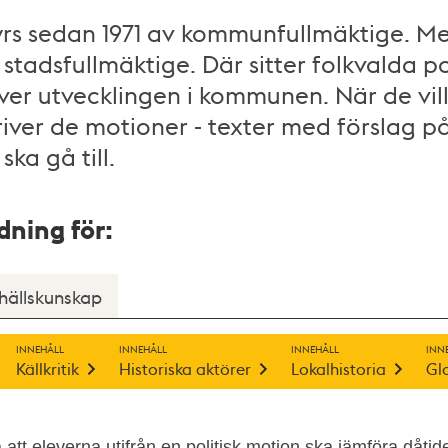
rs sedan 1971 av kommunfullmäktige. Mel
 stadsfullmäktige. Där sitter folkvalda p
er utvecklingen i kommunen. När de vil
iver de motioner - texter med förslag p
ka gå till.
ning för:
ällskunskap
INNEHÅLL
INNEHÅLL
INNEHÅLL
INN
Källkritik
Historiska aktörer
Lokalhistoria
Gl
 att eleverna utifrån en politisk motion ska jämföra dåti