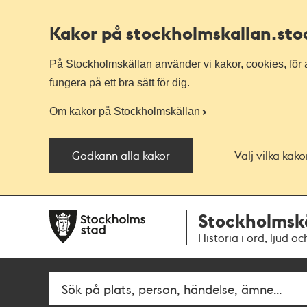
Kakor på stockholmskallan
.st
På Stockholmskällan använder vi kakor, cookies, för a
fungera på ett bra sätt för dig.
Om kakor på Stockholmskällan
Godkänn alla kakor
Välj vilka kak
Till
Till
Stockholmsk
navigationen
huvudinnehållet
Historia i ord, ljud oc
Fritextsök