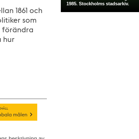
lan 1861 och
olitiker som
l förändra
å hur
EHÅLL
obala målen
dens beskrivning av