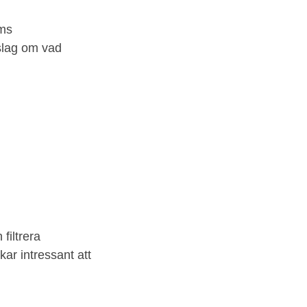
lms
rslag om vad
filtrera
kar intressant att