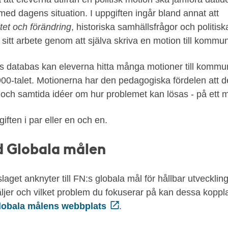
med dagens situation. I uppgiften ingår bland annat att
itet och förändring
, historiska samhällsfrågor och politis
sitt arbete genom att själva skriva en motion till kommun
s databas kan eleverna hitta många motioner till kommun
900-talet. Motionerna har den pedagogiska fördelen att de
och samtida idéer om hur problemet kan lösas - på ett m
iften i par eller en och en.
 Globala målen
slaget anknyter till FN:s globala mål för hållbar utveckli
ljer och vilket problem du fokuserar på kan dessa kopplas 
lobala målens webbplats
.