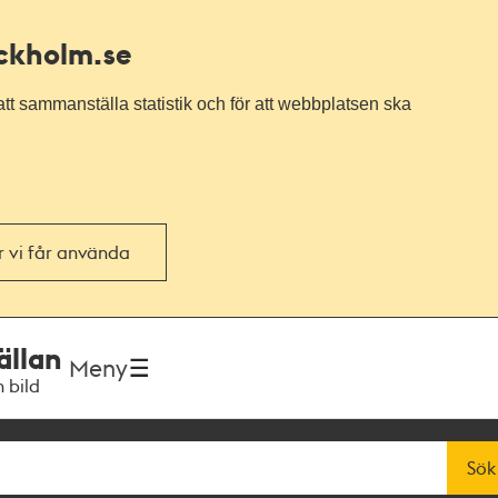
ockholm.se
tt sammanställa statistik och för att webbplatsen ska
or vi får använda
ällan
Meny
h bild
Sök