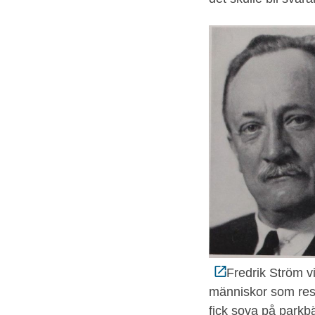
Fredrik Ström vi
människor som rest
fick sova på parkbä