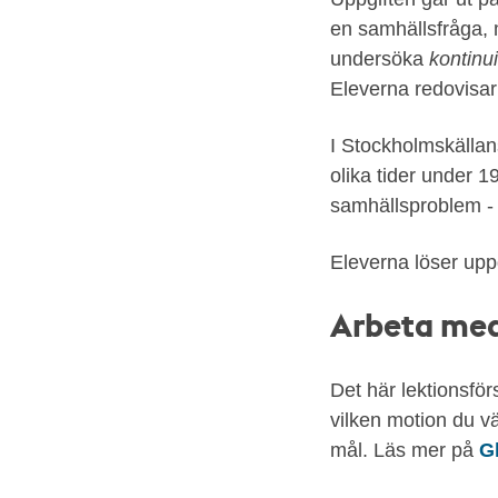
Stockholms
en samhällsfråga, 
stadsarkiv.
undersöka
kontinu
Två
Eleverna redovisar 
motioner
från
I Stockholmskällan
Stockholms
olika tider under 1
stadsfullmäktige
samhällsproblem - 
1912
och
Eleverna löser uppg
kommunfullmäktige
Arbeta med
1985.
Stockholms
stadsarkiv.
Det här lektionsför
vilken motion du vä
mål. Läs mer på
G