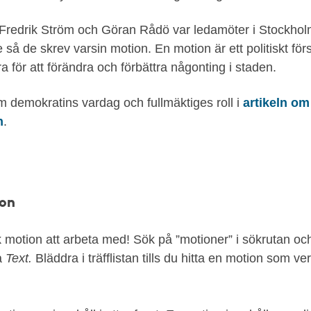
Fredrik Ström och Göran Rådö var ledamöter i Stockho
så de skrev varsin motion. En motion är ett politiskt fö
för att förändra och förbättra någonting i staden.
 demokratins vardag och fullmäktiges roll i
artikeln om
n
.
ion
k motion att arbeta med! Sök på ”motioner” i sökrutan och 
å
Text.
Bläddra i träfflistan tills du hitta en motion som ver