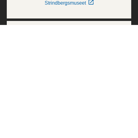
Strindbergsmuseet
Thielska Galleriet
Världskulturmuseerna