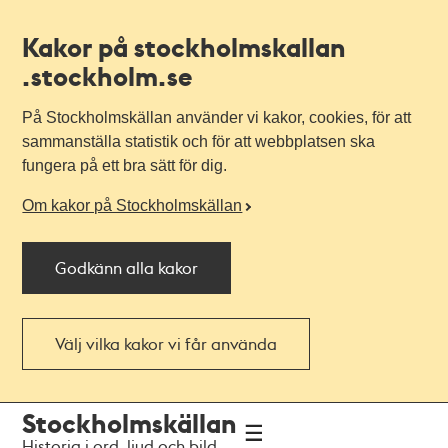
Kakor på stockholmskallan
.stockholm.se
På Stockholmskällan använder vi kakor, cookies, för att
sammanställa statistik och för att webbplatsen ska
fungera på ett bra sätt för dig.
Om kakor på Stockholmskällan
Godkänn alla kakor
Välj vilka kakor vi får använda
Till
Till
Stockholmskällan
navigationen
huvudinnehållet
Historia i ord, ljud och bild