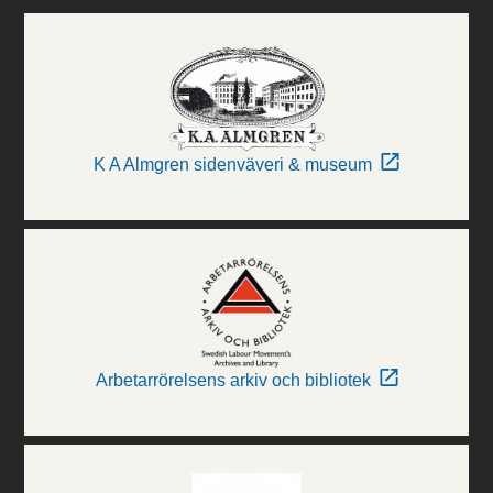
K A Almgren sidenväveri & museum
Arbetarrörelsens arkiv och bibliotek