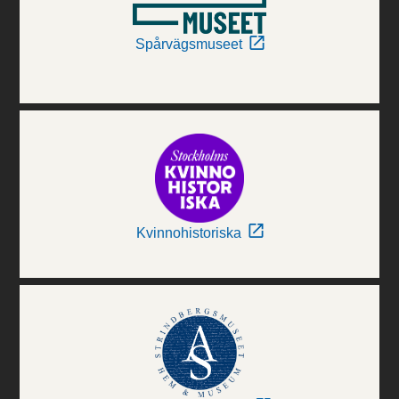
Spårvägsmuseet
Kvinnohistoriska