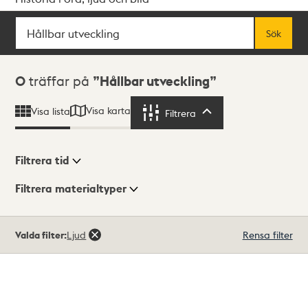
Sök
Fritextsök
Sök
Sökresultat
0
träffar på
Hållbar utveckling
Visa karta
Visa lista
Filtrera
Filtrera
Filtrera tid
Filtrera materialtyper
Visningsläge
Totalt
Valda filter:
Ljud
Rensa filter
0
träffar
Lista
Karta