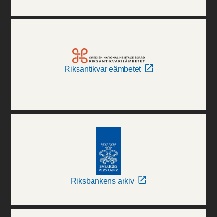
Riksantikvarieämbetet
Riksbankens arkiv