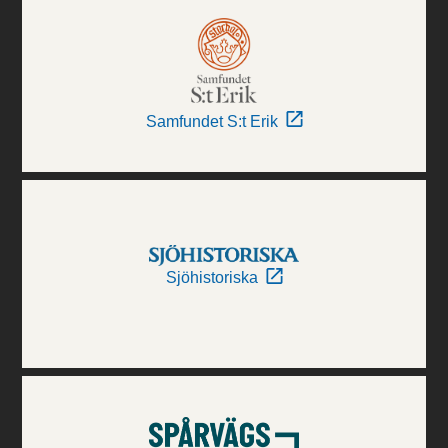
Samfundet S:t Erik
Sjöhistoriska