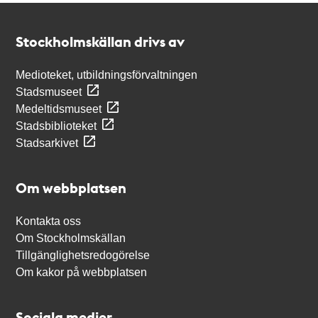
Kontakt
Stockholmskällan
Stockholmskällan drivs av
Medioteket, utbildningsförvaltningen
Stadsmuseet
Medeltidsmuseet
Stadsbiblioteket
Stadsarkivet
Om webbplatsen
Kontakta oss
Om Stockholmskällan
Tillgänglighetsredogörelse
Om kakor på webbplatsen
Sociala medier