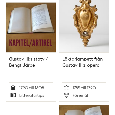
Gustav III:s staty /
Läktarlampett från
Bengt Järbe
Gustav III:s opera
1790 till 1808
1785 till 1790
Tid
Tid
Litteraturtips
Föremål
Typ
Typ