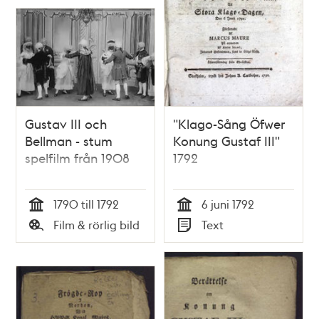
Gustav III och
"Klago-Sång Öfwer
Bellman - stum
Konung Gustaf III"
spelfilm från 1908
1792
1790 till 1792
6 juni 1792
Tid
Tid
Film & rörlig bild
Text
Typ
Typ