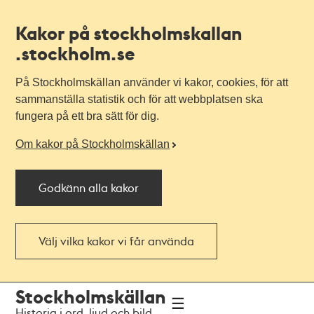
Kakor på stockholmskallan
.stockholm.se
På Stockholmskällan använder vi kakor, cookies, för att
sammanställa statistik och för att webbplatsen ska
fungera på ett bra sätt för dig.
Om kakor på Stockholmskällan
Godkänn alla kakor
Välj vilka kakor vi får använda
Till
Till
Stockholmskällan
navigationen
huvudinnehållet
Historia i ord, ljud och bild