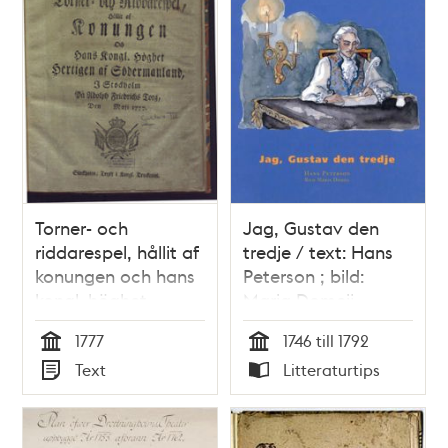
Torner- och
Jag, Gustav den
riddarespel, hållit af
tredje / text: Hans
konungen och hans
Peterson ; bild:
kongl. höghet
Maria Domeij
hertigen af
1777
1746 till 1792
Södermanland, i
Tid
Tid
Text
Litteraturtips
Stockholm på
Typ
Typ
Adolph Friedrichs
torg, den maji 1777.