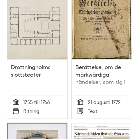
Drottningholms
Berättelse, om de
slottsteater
märkwärdiga
händelser, som sig i
Stockholm tildragit,
ifrån d. 19 til och
1755 till 1766
21 augusti 1772
med d. 21 aug. 1772.
Tid
Tid
Ritning
Text
Typ
Typ