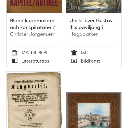
Bland kuppmakare
Utsikt över Gustav
och konspiratörer /
III:s paviljong i
Christer Jörgensen
Hagaparken
1772 till 1809
1811
Tid
Tid
Litteraturtips
Bildkonst
Typ
Typ