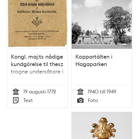
Kongl. maj:ts nådige
Koppartälten i
kundgörelse til thesz
Hagaparken
trogne undersåtare i
residence-staden
Stockholm.
19 augusti 1772
1940 till 1949
Tid
Tid
Text
Foto
Typ
Typ