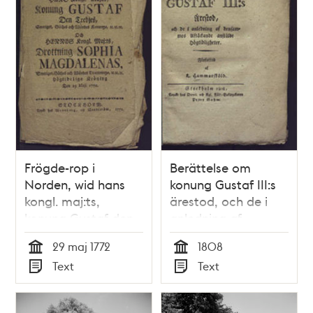
Frögde-rop i
Berättelse om
Norden, wid hans
konung Gustaf III:s
kongl. maj:ts,
ärestod, och de i
konung Gustaf den
anledning af
tredjes, Sweriges,
densammes
29 maj 1772
1808
Göthes och Wändes
aftäckande
Tid
Tid
Text
Text
konungs, och
anstälde
Typ
Typ
hennes kongl.
högtidligheter.
maj:ts, drottning