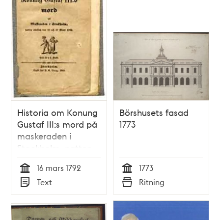
Historia om Konung
Börshusets fasad
Gustaf III:s mord på
1773
maskeraden i
Stockholm, natten
emellan den 16 och
16 mars 1792
1773
17 mars 1792.
Tid
Tid
Text
Ritning
Typ
Typ