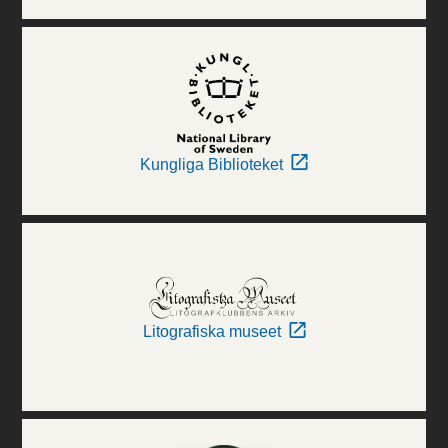
Kungliga Biblioteket
Litografiska museet