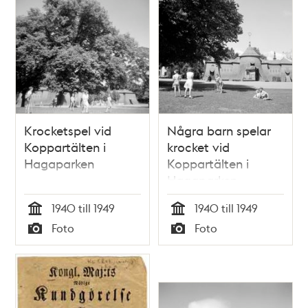
Sophia Magdalenas,
Sweriges, Göthes
och Wändes
drottning kröning
Krocketspel vid
Några barn spelar
Koppartälten i
krocket vid
Hagaparken
Koppartälten i
Hagaparken
1940 till 1949
1940 till 1949
Tid
Tid
Foto
Foto
Typ
Typ