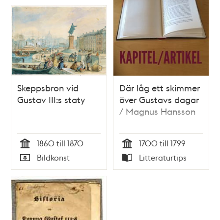
Skeppsbron vid
Där låg ett skimmer
Gustav III:s staty
över Gustavs dagar
/ Magnus Hansson
1860 till 1870
1700 till 1799
Tid
Tid
Bildkonst
Litteraturtips
Typ
Typ