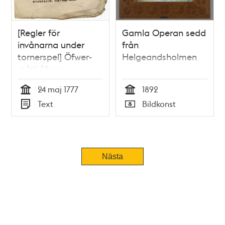
[Regler för
Gamla Operan sedd
invånarna under
från
tornerspel] Öfwer-
Helgeandsholmen
ståthållare-
embetets
24 maj 1777
1892
kungörelse, om then
Tid
Tid
Text
Bildkonst
ordning, som bland
Typ
Typ
stadsens inwånare
bör i akt tagas
under thet torner-
eller riddare spel,
Nästa
som på Adolph
Friedrichs torg
kommer at upföras