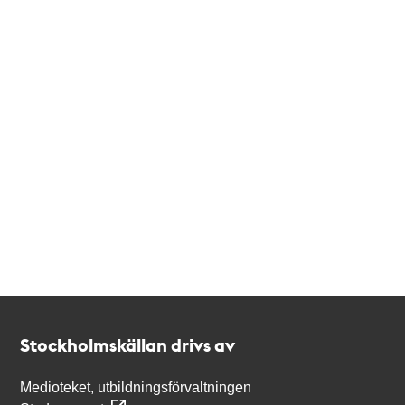
Kontakt
Stockholmskällan
Stockholmskällan drivs av
Medioteket, utbildningsförvaltningen