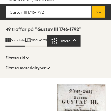
Sök
Fritextsök
Sök
Sökresultat
49
träffar på
Gustav III 1746-1792
Visa karta
Visa lista
Filtrera
Filtrera
Filtrera tid
Filtrera materialtyper
Visningsläge
Totalt
49
träffar
Lista
Karta