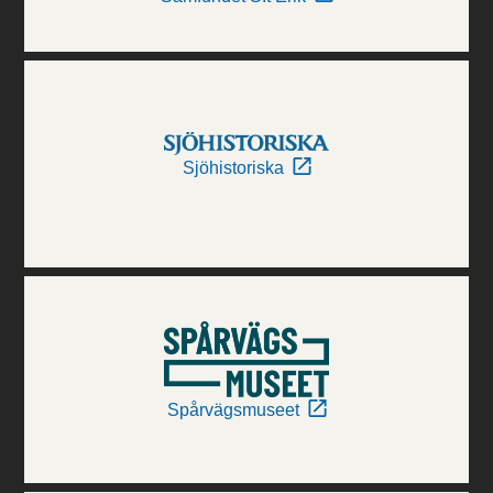
Sjöhistoriska
Spårvägsmuseet