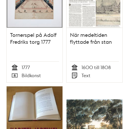
Tornerspel på Adolf
När medeltiden
Fredriks torg 1777
flyttade från stan
1777
1600 till 1808
Tid
Tid
Bildkonst
Text
Typ
Typ