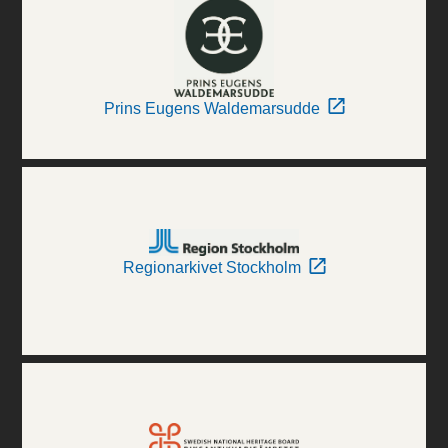
Prins Eugens Waldemarsudde
Regionarkivet Stockholm