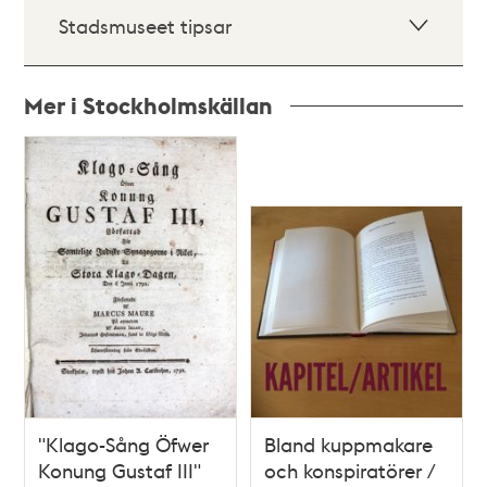
Stadsmuseet tipsar
Mer i Stockholmskällan
Relaterade
poster
och
teman
"Klago-Sång Öfwer
Bland kuppmakare
Konung Gustaf III"
och konspiratörer /