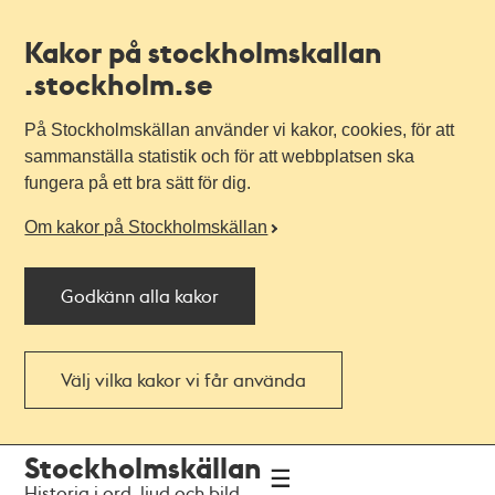
Kakor på stockholmskallan
.stockholm.se
På Stockholmskällan använder vi kakor, cookies, för att
sammanställa statistik och för att webbplatsen ska
fungera på ett bra sätt för dig.
Om kakor på Stockholmskällan
Godkänn alla kakor
Välj vilka kakor vi får använda
Till
Till
Stockholmskällan
navigationen
huvudinnehållet
Historia i ord, ljud och bild