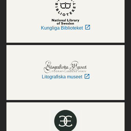
Kungliga Biblioteket
Litografiska museet