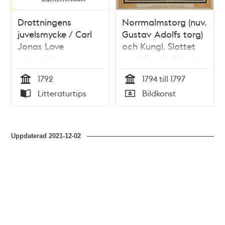
Drottningens
Norrmalmstorg (nuv.
juvelsmycke / Carl
Gustav Adolfs torg)
Jonas Love
och Kungl. Slottet
Almqvist
med Gamla Norrbro
(riven 1797)
1792
1794 till 1797
Tid
Tid
Litteraturtips
Bildkonst
Typ
Typ
Uppdaterad
2021-12-02