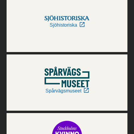
Sjöhistoriska
Spårvägsmuseet