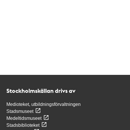
Kontakt
Stockholmskällan
Stockholmskällan drivs av
Medioteket, utbildningsförvaltningen
Stadsmuseet
Medeltidsmuseet
Stadsbiblioteket