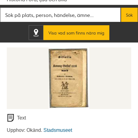
Fritextsök
Sök
Visa vad som finns nära mig
Text
Upphov: Okänd.
Stadsmuseet