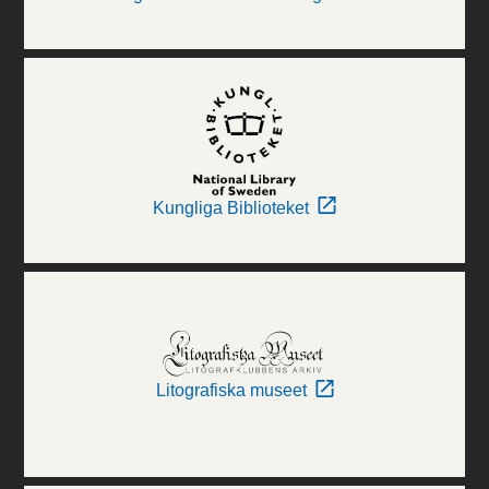
Kungliga Biblioteket
Litografiska museet