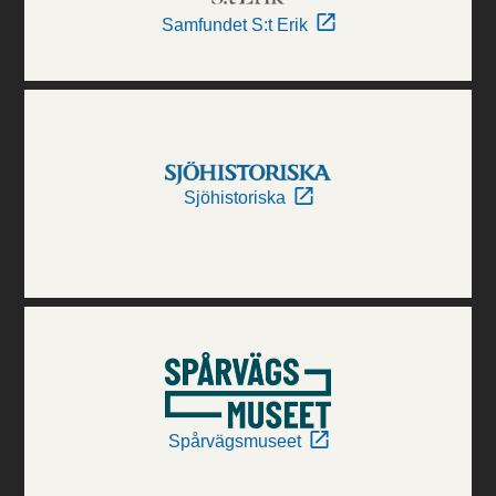
Samfundet S:t Erik
Sjöhistoriska
Spårvägsmuseet