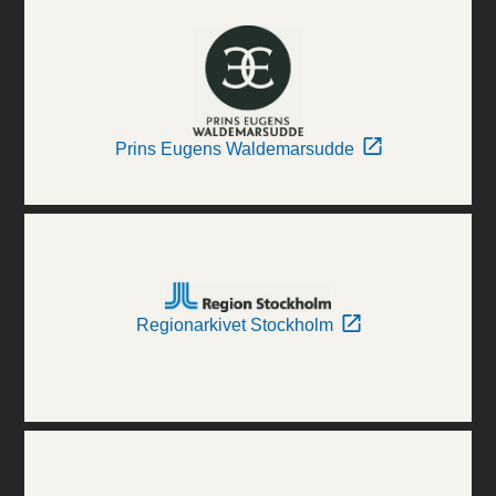
Prins Eugens Waldemarsudde
Regionarkivet Stockholm