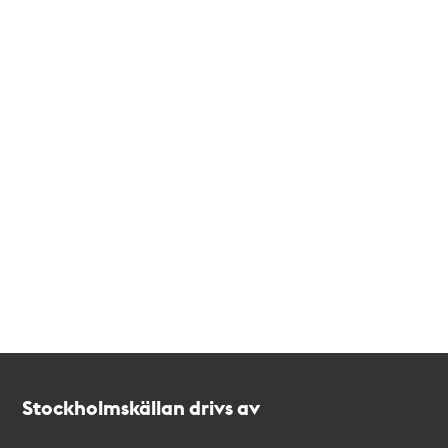
Kontakt
Stockholmskällan
Stockholmskällan drivs av