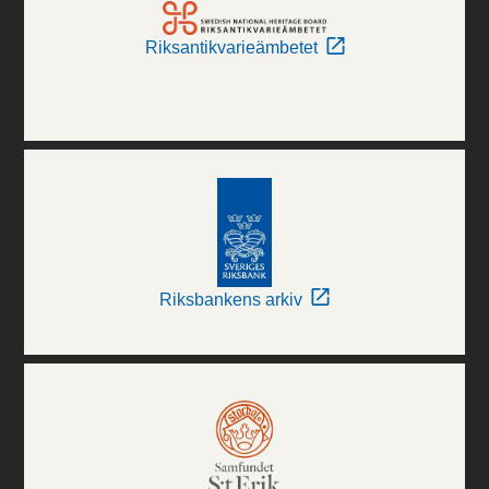
Riksantikvarieämbetet
Riksbankens arkiv