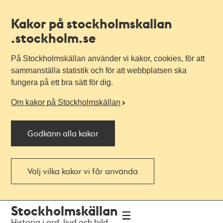
Kakor på stockholmskallan
.stockholm.se
På Stockholmskällan använder vi kakor, cookies, för att
sammanställa statistik och för att webbplatsen ska
fungera på ett bra sätt för dig.
Om kakor på Stockholmskällan
Godkänn alla kakor
Välj vilka kakor vi får använda
Till
Till
Stockholmskällan
navigationen
huvudinnehållet
Historia i ord, ljud och bild