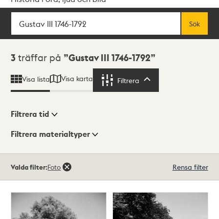
Sök
Fritextsök
Sök
Sökresultat
3
träffar på
Gustav III 1746-1792
Visa karta
Visa lista
Filtrera
Filtrera
Filtrera tid
Filtrera materialtyper
Visningsläge
Totalt
Valda filter:
Foto
Rensa filter
3
träffar
Lista
Karta