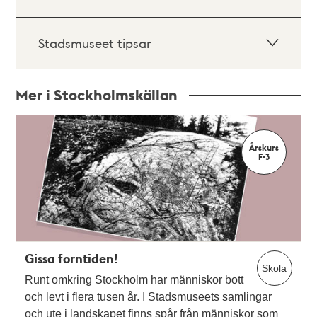
Stadsmuseet tipsar
Mer i Stockholmskällan
Relaterade
poster
Årskurs
och
F-3
teman
Gissa forntiden!
Skola
Runt omkring Stockholm har människor bott
och levt i flera tusen år. I Stadsmuseets samlingar
och ute i landskapet finns spår från människor som