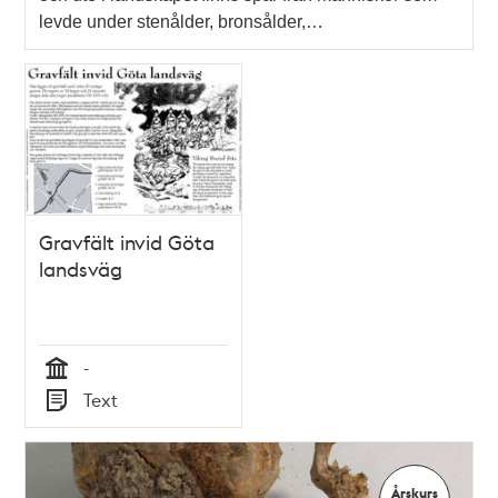
levde under stenålder, bronsålder,…
Gravfält invid Göta
landsväg
-
Tid
Text
Typ
Årskurs