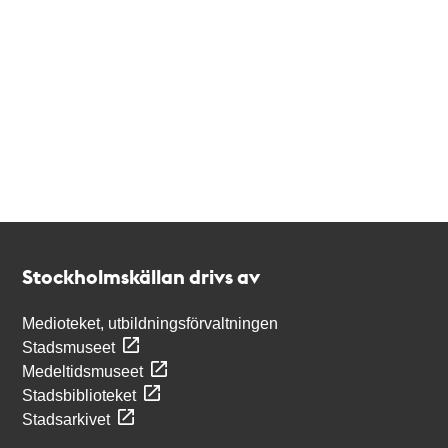
Kontakt
Stockholmskällan
Stockholmskällan drivs av
Medioteket, utbildningsförvaltningen
Stadsmuseet
Medeltidsmuseet
Stadsbiblioteket
Stadsarkivet