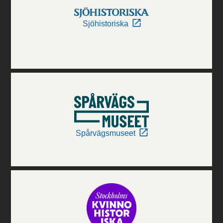
Sjöhistoriska
Spårvägsmuseet