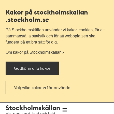
Kakor på stockholmskallan
.stockholm.se
På Stockholmskällan använder vi kakor, cookies, för att
sammanställa statistik och för att webbplatsen ska
fungera på ett bra sätt för dig.
Om kakor på Stockholmskällan
Godkänn alla kakor
Välj vilka kakor vi får använda
Till
Till
Stockholmskällan
navigationen
huvudinnehållet
Historia i ord, ljud och bild