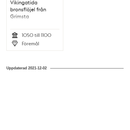
Vikingatida
bronsflöjel från
Grimsta
1050 till 1100
Tid
Föremål
Typ
Uppdaterad
2021-12-02