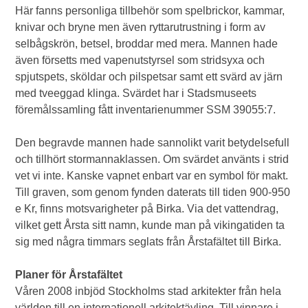
Här fanns personliga tillbehör som spelbrickor, kammar,
knivar och bryne men även ryttarutrustning i form av
selbågskrön, betsel, broddar med mera. Mannen hade
även försetts med vapenutstyrsel som stridsyxa och
spjutspets, sköldar och pilspetsar samt ett svärd av järn
med tveeggad klinga. Svärdet har i Stadsmuseets
föremålssamling fått inventarienummer SSM 39055:7.
Den begravde mannen hade sannolikt varit betydelsefull
och tillhört stormannaklassen. Om svärdet använts i strid
vet vi inte. Kanske vapnet enbart var en symbol för makt.
Till graven, som genom fynden daterats till tiden 900-950
e Kr, finns motsvarigheter på Birka. Via det vattendrag,
vilket gett Årsta sitt namn, kunde man på vikingatiden ta
sig med några timmars seglats från Årstafältet till Birka.
Planer för Årstafältet
Våren 2008 inbjöd Stockholms stad arkitekter från hela
världen till en internationell arkitektävling.
Till vinnare i