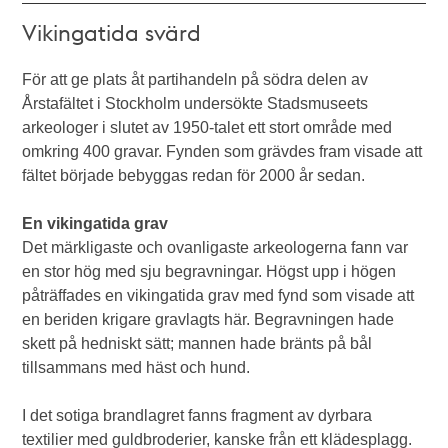
Vikingatida svärd
För att ge plats åt partihandeln på södra delen av
Årstafältet i Stockholm undersökte Stadsmuseets
arkeologer i slutet av 1950-talet ett stort område med
omkring 400 gravar. Fynden som grävdes fram visade att
fältet började bebyggas redan för 2000 år sedan.
En vikingatida grav
Det märkligaste och ovanligaste arkeologerna fann var
en stor hög med sju begravningar. Högst upp i högen
påträffades en vikingatida grav med fynd som visade att
en beriden krigare gravlagts här. Begravningen hade
skett på hedniskt sätt; mannen hade bränts på bål
tillsammans med häst och hund.
I det sotiga brandlagret fanns fragment av dyrbara
textilier med guldbroderier, kanske från ett klädesplagg.