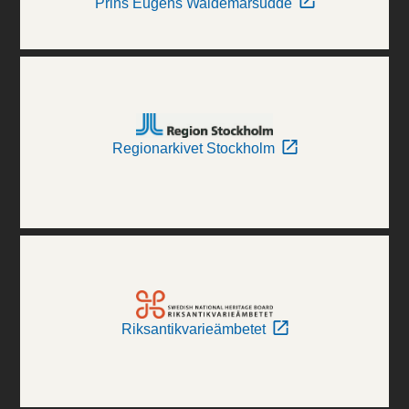
Prins Eugens Waldemarsudde
Regionarkivet Stockholm
Riksantikvarieämbetet