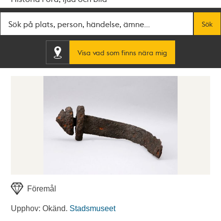
Fritextsök
Sök
Visa vad som finns nära mig
Föremål
Upphov: Okänd.
Stadsmuseet