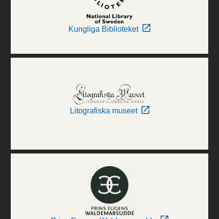
Kungliga Biblioteket
Litografiska museet