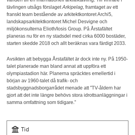
tävlingen utsågs förslaget
Arkipelag
, framtaget av ett
franskt team bestående av arkitektkontoret Archi5,
landskapsarkitektkontoret Michel Desvigne och
miljökonsulterna Elioth/Iosis Group. På Årstafältet
planeras nu för en ny stadsdel med cirka 6000 bostäder,
starten skedde 2018 och allt beräknas vara färdigt 2033.
Avsikten att bebygga Årstafältet är dock inte ny. På 1950-
talet planerade man bland annat att uppföra ett
olympiastadion här. Planerna spräcktes emellertid i
början av 1960-talet då trafik- och
stadsbyggnadsborgarrådet menade att ”TV-åldern har
gjort att det inte längre behövs stora idrottsanläggningar i
samma omfattning som tidigare.”
Tid