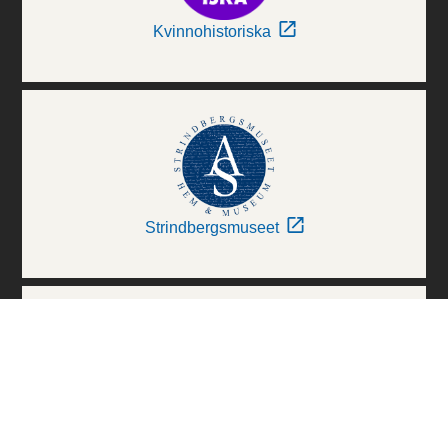
Kvinnohistoriska
Strindbergsmuseet
Thielska Galleriet