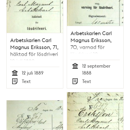
Arbetskarlen Carl
Arbetskarlen Carl
Magnus Eriksson,
Magnus Eriksson, 71,
70, varnad för
häktad för lösdriveri
lösdriveri 12
12 juli 1889 -
september 1888 -
12 september
polisförhör
polisförhör
Tid
12 juli 1889
1888
Tid
Text
Text
Typ
Typ