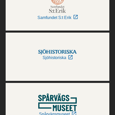
Samfundet S:t Erik
Sjöhistoriska
Spårvägsmuseet