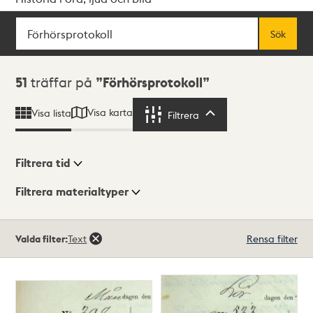
Sök
Fritextsök
Sök
Sökresultat
51
träffar på
Förhörsprotokoll
Visa karta
Visa lista
Filtrera
Filtrera
Filtrera tid
Filtrera materialtyper
Visningsläge
Totalt
Valda filter:
Text
Rensa filter
51
träffar
Lista
Karta