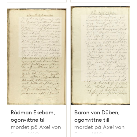
Typ
Typ
Rådman Ekebom,
Baron von Düben,
ögonvittne till
ögonvittne till
mordet på Axel von
mordet på Axel von
Fersen 1810
Fersen 1810