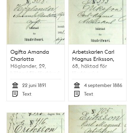
Ogifta Amanda
Arbetskarlen Carl
Charlotta
Magnus Eriksson,
Höglander, 29,
68, häktad för
häktad för lösdriveri
lösdriveri 4
- polisförhör
september 1886 -
22 juni 1891
4 september 1886
polisförhör
Tid
Tid
Text
Text
Typ
Typ