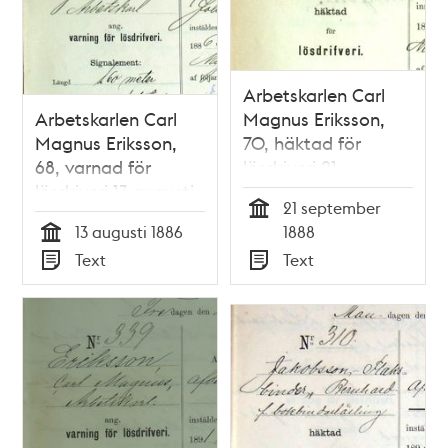
Arbetskarlen Carl
Arbetskarlen Carl
Magnus Eriksson,
Magnus Eriksson,
70, häktad för
68, varnad för
lösdriveri 21
lösdriveri 13 augusti
september 1888 -
21 september
1886 - polisförhör
polisförhör
Tid
13 augusti 1886
1888
Tid
Text
Text
Typ
Typ