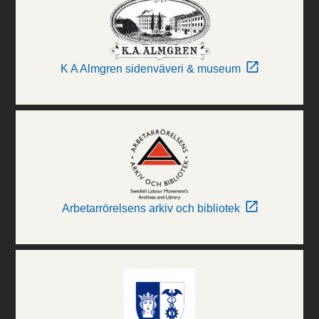
K A Almgren sidenväveri & museum
Arbetarrörelsens arkiv och bibliotek