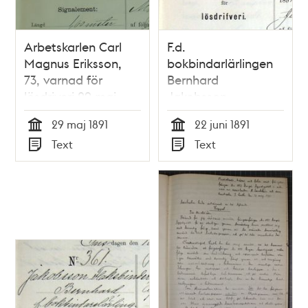
Arbetskarlen Carl
F.d.
Magnus Eriksson,
bokbindarlärlingen
73, varnad för
Bernhard
lösdriveri 29 maj
Jakobsson-
1891 - polisförhör
Flaksbinder, 27,
29 maj 1891
22 juni 1891
häktad för lösdriveri
Tid
Tid
Text
Text
22 juni 1891 -
Typ
Typ
polisförhör