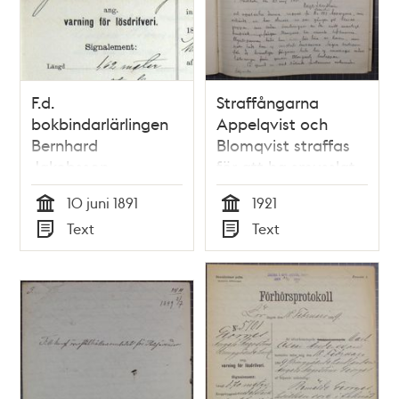
F.d.
Straffångarna
bokbindarlärlingen
Appelqvist och
Bernhard
Blomqvist straffas
Jakobsson-
för att ha smusslat
Flaksbinder, 27,
brev till kvinnliga
10 juni 1891
1921
varnad för lösdriveri
fångar
Tid
Tid
Text
Text
10 juni 1891 -
Typ
Typ
polisförhör