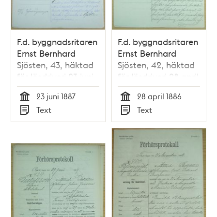
F.d. byggnadsritaren
F.d. byggnadsritaren
Ernst Bernhard
Ernst Bernhard
Sjösten, 43, häktad
Sjösten, 42, häktad
för lösdriveri 23 juni
för lösdriveri 28 april
1887 - polisförhör
1886 - polisförhör
23 juni 1887
28 april 1886
Tid
Tid
Text
Text
Typ
Typ