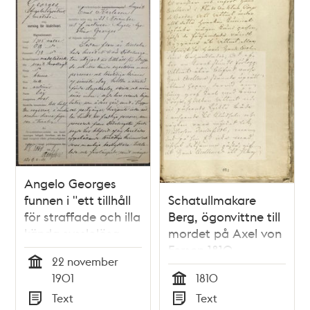
Angelo Georges
funnen i "ett tillhåll
Schatullmakare
för straffade och illa
Berg, ögonvittne till
kända sysslolösa
mordet på Axel von
manspersoner och
Fersen 1810
22 november
lösaktiga kvinnor af
Tid
1901
1810
sämsta slag"
Tid
Text
Text