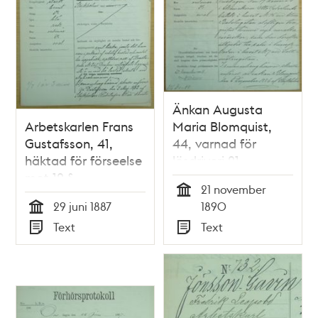
Änkan Augusta
Arbetskarlen Frans
Maria Blomquist,
Gustafsson, 41,
44, varnad för
häktad för förseelse
lösdriveri 21
mot 12 §
november 1890 -
21 november
lösdrifvarlagen 29
polisförhör
Tid
29 juni 1887
1890
juni 1887 -
Tid
Text
Text
polisförhör
Typ
Typ