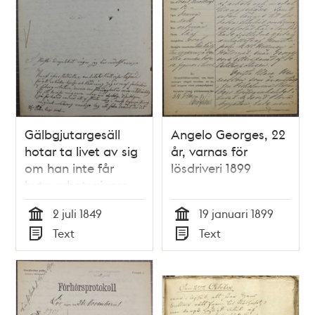
Gälbgjutargesäll
Angelo Georges, 22
hotar ta livet av sig
år, varnas för
om han inte får
lösdriveri 1899
byta arbetsgivare –
brev till polisen 1849
2 juli 1849
19 januari 1899
Tid
Tid
Text
Text
Typ
Typ