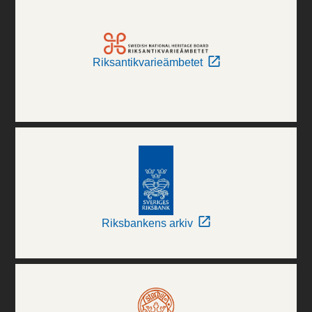
Riksantikvarieämbetet
Riksbankens arkiv