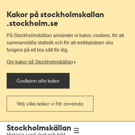
Kakor på stockholmskallan
.stockholm.se
På Stockholmskällan använder vi kakor, cookies, för att
sammanställa statistik och för att webbplatsen ska
fungera på ett bra sätt för dig.
Om kakor på Stockholmskällan
Godkänn alla kakor
Välj vilka kakor vi får använda
Till
Till
Stockholmskällan
navigationen
huvudinnehållet
Historia i ord, ljud och bild