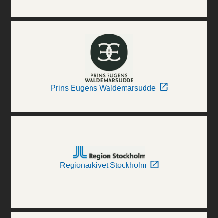
Prins Eugens Waldemarsudde
Regionarkivet Stockholm