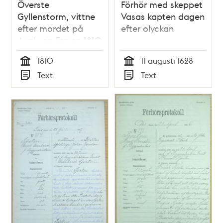
Överste
Förhör med skeppet
Gyllenstorm, vittne
Vasas kapten dagen
efter mordet på
efter olyckan
Axel von Fersen 1810
1810
11 augusti 1628
Tid
Tid
Text
Text
Typ
Typ