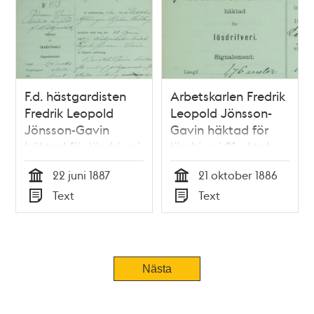
F.d. hästgardisten
Arbetskarlen Fredrik
Fredrik Leopold
Leopold Jönsson-
Jönsson-Gavin
Gavin häktad för
häktad för lösdriveri
lösdriveri 21 oktober
22 juni 1887 -
1886 - polisförhör
22 juni 1887
21 oktober 1886
polisförhör
Tid
Tid
Text
Text
Typ
Typ
Tidigare
Nästa