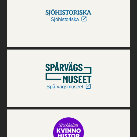
Sjöhistoriska
Spårvägsmuseet