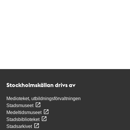
Kontakt
Stockholmskällan
Stockholmskällan drivs av
Medioteket, utbildningsförvaltningen
Stadsmuseet
Medeltidsmuseet
Stadsbiblioteket
Stadsarkivet