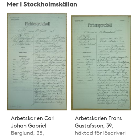
Mer i Stockholmskällan
Relaterade
poster
och
teman
Arbetskarlen Carl
Arbetskarlen Frans
Johan Gabriel
Gustafsson, 39,
Berglund, 25,
häktad för lösdriveri