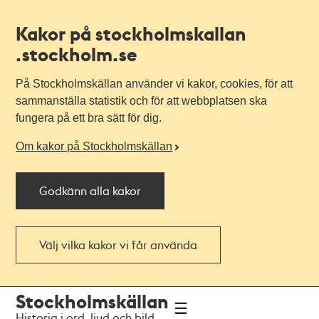
Kakor på stockholmskallan
.stockholm.se
På Stockholmskällan använder vi kakor, cookies, för att
sammanställa statistik och för att webbplatsen ska
fungera på ett bra sätt för dig.
Om kakor på Stockholmskällan
Godkänn alla kakor
Välj vilka kakor vi får använda
Till
Till
Stockholmskällan
navigationen
huvudinnehållet
Historia i ord, ljud och bild