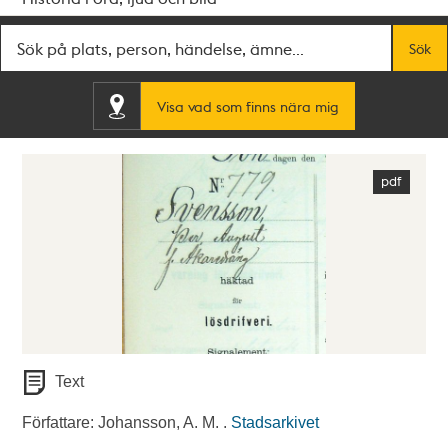
Fritextsök
Sök
Visa vad som finns nära mig
Text
Författare: Johansson, A. M. .
Stadsarkivet