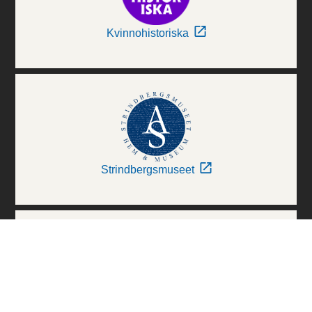
Kvinnohistoriska
Strindbergsmuseet
Thielska Galleriet