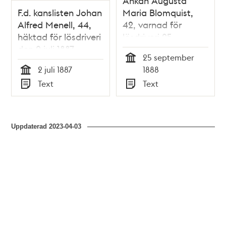
Änkan Augusta
F.d. kanslisten Johan
Maria Blomquist,
Alfred Menell, 44,
42, varnad för
häktad för lösdriveri
lösdriveri 25
den 2 juli 1887 –
september 1888 -
25 september
förhörsprotokoll
polisförhör
Tid
2 juli 1887
1888
Tid
Text
Text
Typ
Typ
Uppdaterad
2023-04-03