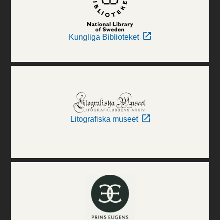
Kungliga Biblioteket
Litografiska museet