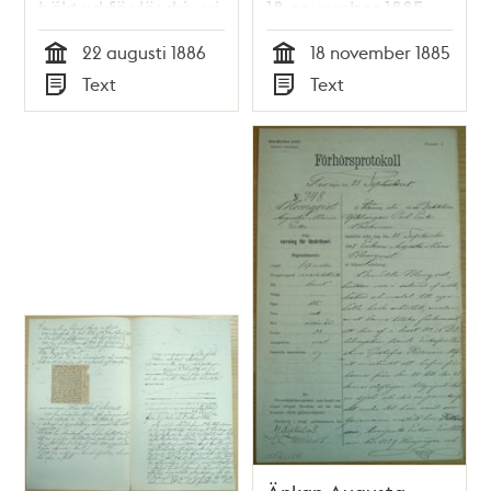
häktad för lösdriveri
18 november 1885 -
22 augusti 1886 -
polisförhör
22 augusti 1886
18 november 1885
polisförhör
Tid
Tid
Text
Text
Typ
Typ