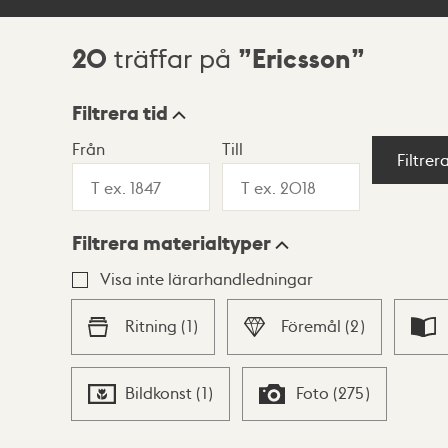
20
Ericsson
träffar på
Sökresultat
Filtrera tid
Från
Till
Visningsläge
Filtrer
Filtrera materialtyper
Lista
Karta
Visa inte lärarhandledningar
Ritning
(
1
)
Föremål
(
2
)
Bildkonst
(
1
)
Foto
(
275
)