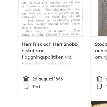
Herr Frisk och Herr Snobb
Stoc
diskuterar
och r
flaggningspolitiken vid
om hj
Expositionspalatset på
Stockholmsutställningen
1866. Satirisk dialog i
26 augusti 1866
Söndags-Nisse –
Tid
Tid
Text
Illustreradt Veckoblad för
Typ
Typ
Skämt, Humor och Satir,
nr 35, den 26 augusti 1866