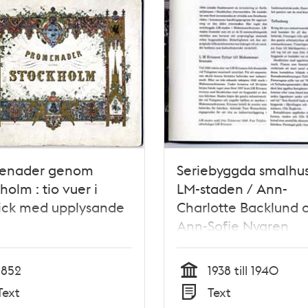
enader genom
Seriebyggda smalhus
holm : tio vuer i
LM-staden / Ann-
tick med upplysande
Charlotte Backlund 
Ann-Sofie Nygren
1852
1938 till 1940
Tid
Text
Text