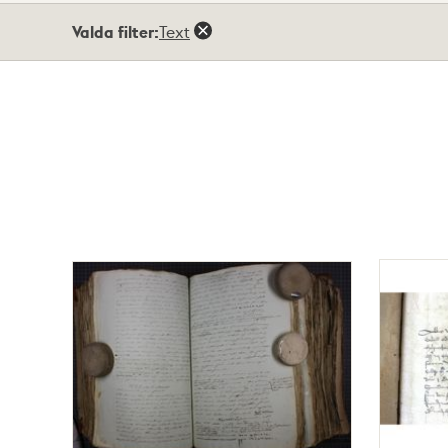
Totalt
Valda filter:
Text
20
träffar