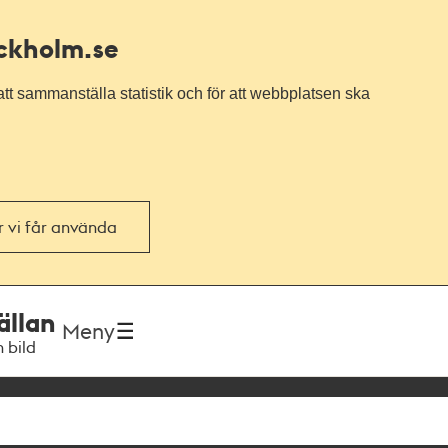
ockholm.se
tt sammanställa statistik och för att webbplatsen ska
or vi får använda
ällan
Meny
h bild