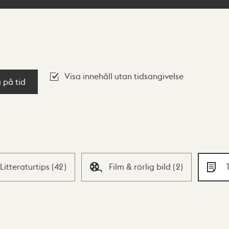
Visa innehåll utan tidsangivelse
a på tid
Litteraturtips
(
42
)
Film & rörlig bild
(
2
)