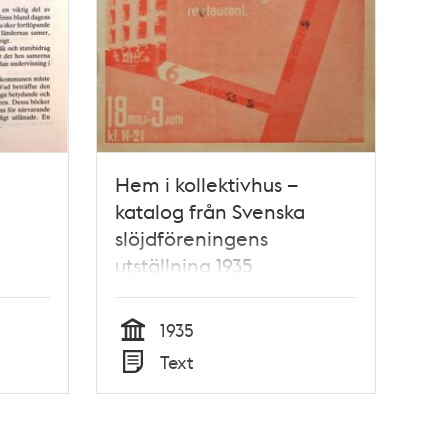
Hem i kollektivhus –
katalog från Svenska
slöjdföreningens
utställning 1935
1935
Tid
Text
Typ