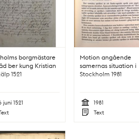
kholms borgmästare
Motion angående
åd ber kung Kristian
samernas situation i
älp 1521
Stockholm 1981
6 juni 1521
1981
Tid
Text
Text
Typ