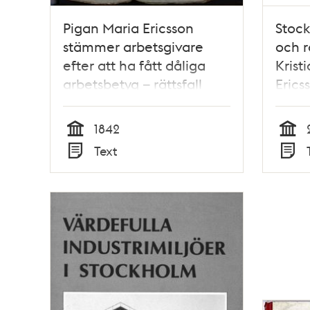
Pigan Maria Ericsson
Stoc
stämmer arbetsgivare
och r
efter att ha fått dåliga
Krist
arbetsbetyg – rättsfall
Erics
1842
1842
Tid
Tid
Text
Typ
Typ