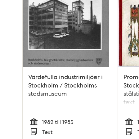
Värdefulla industrimiljöer i
Prom
Stockholm / Stockholms
Stock
stadsmuseum
ståls
text
1982 till 1983
Tid
Tid
Text