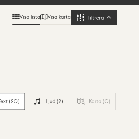
Visa karta
Visa lista
Filtrera
Filtrera
Text
(
20
)
Ljud
(
2
)
Karta
(
0
)