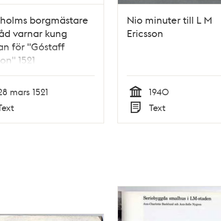
kholms borgmästare
Nio minuter till L M
åd varnar kung
Ericsson
ian för "Góstaff
son" 1521
28 mars 1521
1940
Tid
Text
Text
Typ