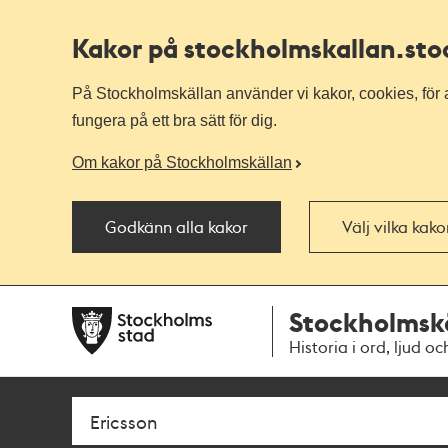
Kakor på stockholmskallan
.st
På Stockholmskällan använder vi kakor, cookies, för a
fungera på ett bra sätt för dig.
Om kakor på Stockholmskällan
Godkänn alla kakor
Välj vilka kak
Till
Till
Stockholmsk
navigationen
huvudinnehållet
Historia i ord, ljud oc
Sök
Fritextsök