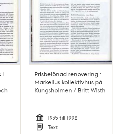
 i
Prisbelönad renovering :
Markelius kollektivhus på
och
Kungsholmen / Britt Wisth
1935 till 1992
Tid
Text