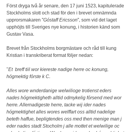
Först dryga två år senare, den 17 juni 1523, kapitulerade
Stockholms slott och stad för den i brevet omnämnda
upprorsmakaren ”
Góstaff Ericsson
”, som vid det laget
upphöjts till Sveriges nye konung, i historien känd som
Gustav Vasa.
Brevet från Stockholms borgmästare och råd till kung
Kristian i transkriberat format följer nedan:
"
Et breff tiil wor kiereste nadige herre oc konung,
hógmektig fórste k C.
Alles wore wnderdanige welwilioge trotienst eders
nades hógmektigheth alltid odmykelig fórsend med wor
herre. Allernadigeste herre, tacke wij ider nades
hógmektighet alles wores welffart oss alltid nadelige
beteth haffue, bepligtendes oss med then menige man j
eder nades stadt Stocholm j alle mottet et welwilige oc