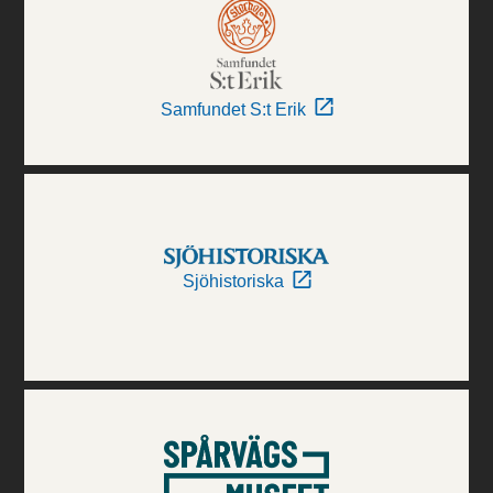
Samfundet S:t Erik
Sjöhistoriska