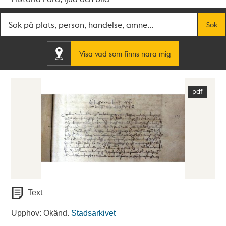
Fritextsök
Sök
Visa vad som finns nära mig
Text
Upphov: Okänd.
Stadsarkivet