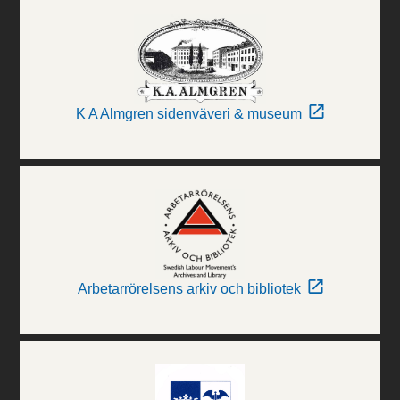
K A Almgren sidenväveri & museum
Arbetarrörelsens arkiv och bibliotek