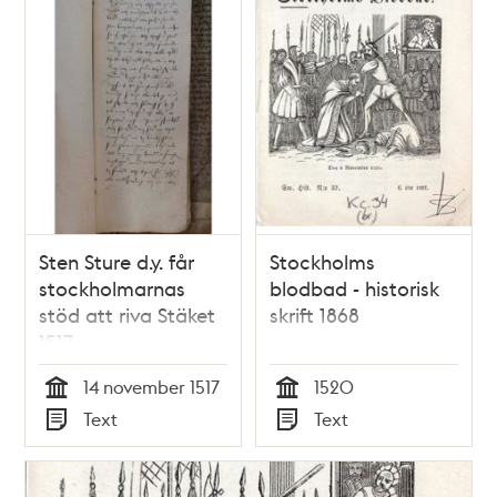
Sten Sture d.y. får
Stockholms
stockholmarnas
blodbad - historisk
stöd att riva Stäket
skrift 1868
1517
14 november 1517
1520
Tid
Tid
Text
Text
Typ
Typ