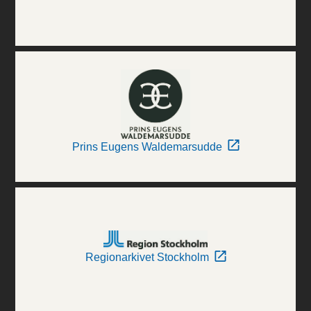
Prins Eugens Waldemarsudde
Regionarkivet Stockholm