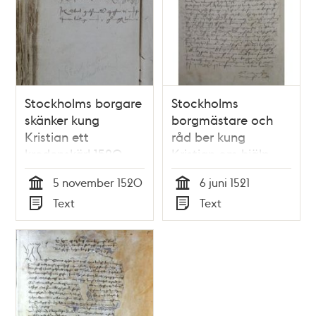
Stockholms borgare
Stockholms
skänker kung
borgmästare och
Kristian ett
råd ber kung
kredenskärl 1520
Kristian om hjälp
1521
5 november 1520
6 juni 1521
Tid
Tid
Text
Text
Typ
Typ