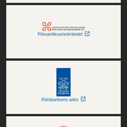
Riksantikvarieämbetet
Riksbankens arkiv