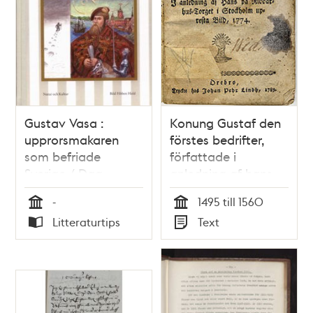
Gustav Vasa :
Konung Gustaf den
upprorsmakaren
förstes bedrifter,
som befriade
författade i
Sverige / Dag
anledning af hans
Sebastian Ahlander
på Riddarhus-torget
-
1495 till 1560
; illustrationer av
i Stockholm upresta
Tid
Tid
Litteraturtips
Text
Fibben Hald
bild, 1774 / Jonas
Typ
Typ
Hallström