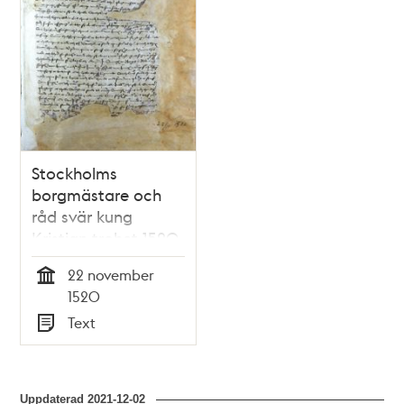
Stockholms
borgmästare och
råd svär kung
Kristian trohet 1520
22 november
Tid
1520
Text
Typ
Uppdaterad
2021-12-02