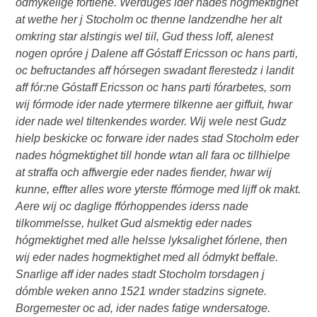
odmykelige fórtiene. Werduges ider nades hógmektighet
at wethe her j Stocholm oc thenne landzendhe her alt
omkring star alstingis wel tiil, Gud thess loff, alenest
nogen opróre j Dalene aff Góstaff Ericsson oc hans parti,
oc befructandes aff hórsegen swadant flerestedz i landit
aff fór:ne Góstaff Ericsson oc hans parti fórarbetes, som
wij fórmode ider nade ytermere tilkenne aer giffuit, hwar
ider nade wel tiltenkendes worder. Wij wele nest Gudz
hielp beskicke oc forware ider nades stad Stocholm eder
nades hógmektighet till honde wtan all fara oc tillhielpe
at straffa och affwergie eder nades fiender, hwar wij
kunne, effter alles wore yterste ffórmoge med lijff ok makt.
Aere wij oc daglige ffórhoppendes iderss nade
tilkommelsse, hulket Gud alsmektig eder nades
hógmektighet med alle helsse lyksalighet fórlene, then
wij eder nades hogmektighet med all ódmykt beffale.
Snarlige aff ider nades stadt Stocholm torsdagen j
dómble weken anno 1521 wnder stadzins signete.
Borgemester oc ad, ider nades fatige wndersatoge.