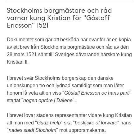
Stockholms borgmästare och råd
varnar kung Kristian för "Góstaff
Ericsson" 1521
Dokumentet som går att beskåda här ovanför är en kopia
av ett brev från Stockholms borgmästare och råd av den
28 mars 1521 sänt till Sveriges dåvarande härskare kung
Kristian II.
I brevet svär Stockholms borgerskap den danske
unionskungen tro och lydnad samtidigt som man låter
honom få veta att en viss "
Góstaff Ericsson oc hans parti
”
startat "
nogen opróre j Dalene
".
I brevet lovar stadens representanter vidare kung Kristian
att man med "
Gudz hielp
" ska "
beskicke of forware
" hans
"
nades stadt Stocholm
" mot upprorsmakarna.