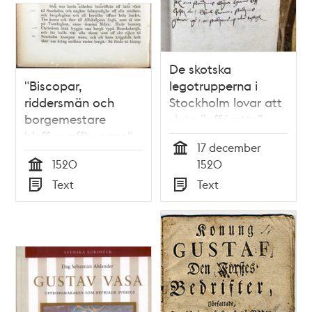
De skotska
"Biscopar,
legotrupperna i
riddersmän och
Stockholm lovar att
borgemestare
sluta ”offórette”
bleffuo affhuggne" -
stadens borgare
17 december
Stockholms
1520
Tid
1520
1520
blodbad enligt
Tid
Text
Text
Olaus Petri
Typ
Typ