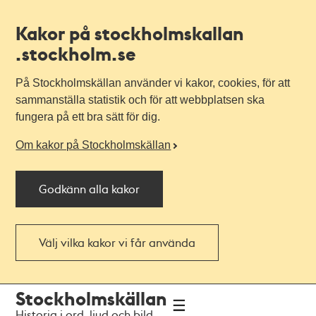
Kakor på stockholmskallan
.stockholm.se
På Stockholmskällan använder vi kakor, cookies, för att
sammanställa statistik och för att webbplatsen ska
fungera på ett bra sätt för dig.
Om kakor på Stockholmskällan
Godkänn alla kakor
Välj vilka kakor vi får använda
Till
Till
Stockholmskällan
navigationen
huvudinnehållet
Historia i ord, ljud och bild