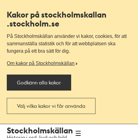
Kakor på stockholmskallan
.stockholm.se
På Stockholmskällan använder vi kakor, cookies, för att
sammanställa statistik och för att webbplatsen ska
fungera på ett bra sätt för dig.
Om kakor på Stockholmskällan
Godkänn alla kakor
Välj vilka kakor vi får använda
Till
Till
Stockholmskällan
navigationen
huvudinnehållet
Historia i ord, ljud och bild