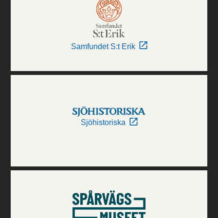
Samfundet S:t Erik
Sjöhistoriska