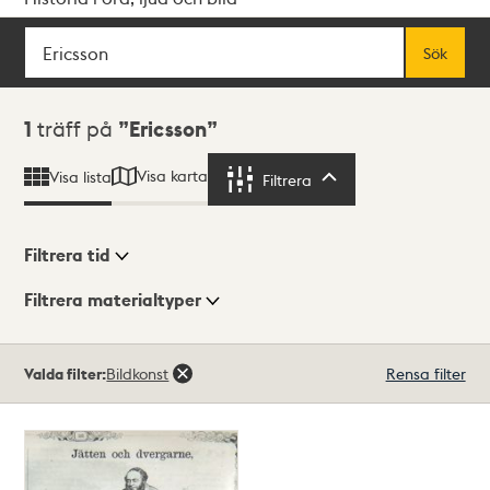
Sök
Fritextsök
Sök
Sökresultat
1
träff på
Ericsson
Visa karta
Visa lista
Filtrera
Filtrera
Filtrera tid
Filtrera materialtyper
Visningsläge
Totalt
Valda filter:
Bildkonst
Rensa filter
1
träffar
Lista
Karta