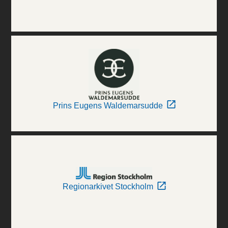
Prins Eugens Waldemarsudde
Regionarkivet Stockholm