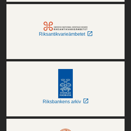
Riksantikvarieämbetet
Riksbankens arkiv