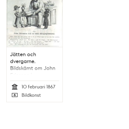
Jätten och
dvergarne.
Bildskämt om John
Ericsson i
<i>Söndags-Nisse –
10 februari 1867
Illustreradt
Tid
Bildkonst
Veckoblad för
Typ
Skämt, Humor och
Satir</i>, nr 6, den
10 februari 1867