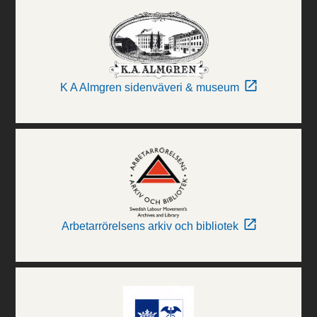
K A Almgren sidenväveri & museum
Arbetarrörelsens arkiv och bibliotek