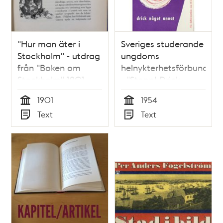
"Hur man äter i
Sveriges studerande
Stockholm" - utdrag
ungdoms
från "Boken om
helnykterhetsförbund
Stockholm" 1901
- "Stopp! Drick
något annat" 1954
1901
1954
Tid
Tid
Text
Text
Typ
Typ