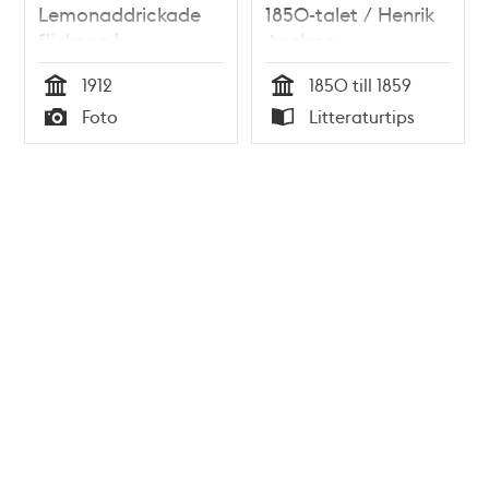
Lemonaddrickade
1850-talet / Henrik
flickor på
Axelson
publikläktaren.
1912
1850 till 1859
Tid
Tid
Foto
Litteraturtips
Typ
Typ