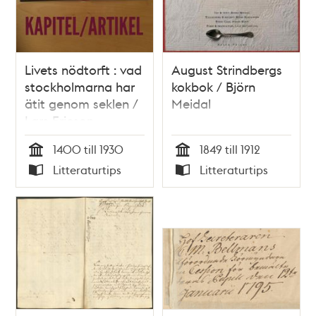
Livets nödtorft : vad
August Strindbergs
stockholmarna har
kokbok / Björn
ätit genom seklen /
Meidal
Lars Ericson
1400 till 1930
1849 till 1912
Tid
Tid
Litteraturtips
Litteraturtips
Typ
Typ