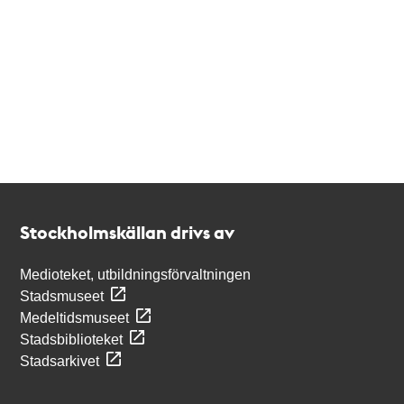
Kontakt
Stockholmskällan
Stockholmskällan drivs av
Medioteket, utbildningsförvaltningen
Stadsmuseet
Medeltidsmuseet
Stadsbiblioteket
Stadsarkivet