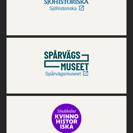
Sjöhistoriska
Spårvägsmuseet