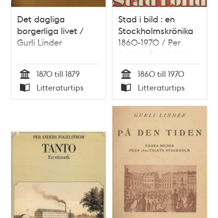
Det dagliga
Stad i bild : en
borgerliga livet /
Stockholmskrönika
Gurli Linder
1860-1970 / Per
Anders Fogelström
1870 till 1879
1860 till 1970
Tid
Tid
Litteraturtips
Litteraturtips
Typ
Typ