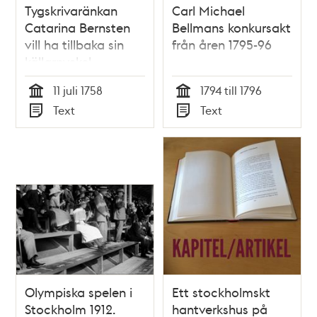
Tygskrivaränkan
Carl Michael
Catarina Bernsten
Bellmans konkursakt
vill ha tillbaka sin
från åren 1795-96
källarnyckel
11 juli 1758
1794 till 1796
Tid
Tid
Text
Text
Typ
Typ
Olympiska spelen i
Ett stockholmskt
Stockholm 1912.
hantverkshus på