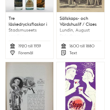
Tre
Sällskaps- och
läskedrycksflaskor i
Värdshuslif / Claes
Stadsmuseets
Lundin, August
samling
Strindberg
1920 till 1939
1600 till 1880
Tid
Tid
Föremål
Text
Typ
Typ