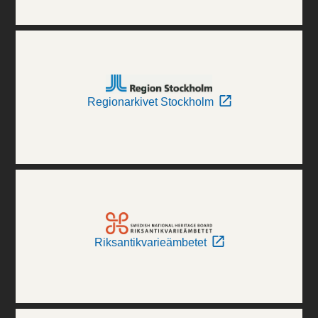
Regionarkivet Stockholm
Riksantikvarieämbetet