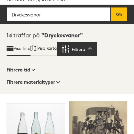
Sök
Fritextsök
Sök
Sökresultat
14
träffar på
Dryckesvanor
Visa karta
Visa lista
Filtrera
Filtrera
Filtrera tid
Filtrera materialtyper
Visningsläge
Totalt
14
träffar
Lista
Karta