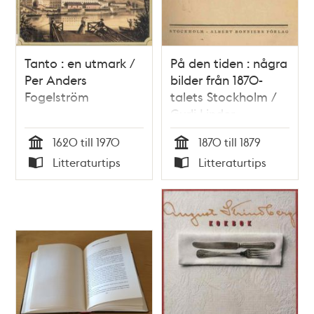
Tanto : en utmark /
På den tiden : några
Per Anders
bilder från 1870-
Fogelström
talets Stockholm /
Gurli Linder
1620 till 1970
1870 till 1879
Tid
Tid
Litteraturtips
Litteraturtips
Typ
Typ