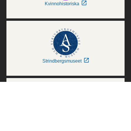
Kvinnohistoriska
Strindbergsmuseet
Thielska Galleriet