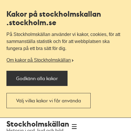
Kakor på stockholmskallan
.stockholm.se
På Stockholmskällan använder vi kakor, cookies, för att
sammanställa statistik och för att webbplatsen ska
fungera på ett bra sätt för dig.
Om kakor på Stockholmskällan
Godkänn alla kakor
Välj vilka kakor vi får använda
Till
Till
Stockholmskällan
navigationen
huvudinnehållet
Historia i ord, ljud och bild