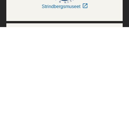
Strindbergsmuseet
Thielska Galleriet
Världskulturmuseerna