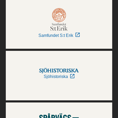
Samfundet S:t Erik
Sjöhistoriska