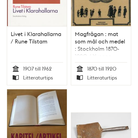
Livet i Klarahallarna
Magfrågan : mat
/ Rune Tilstam
som mål och medel
: Stockholm 1870-
1920 / Yvonne
Hirdman
1907 till 1962
1870 till 1920
Tid
Tid
Litteraturtips
Litteraturtips
Typ
Typ