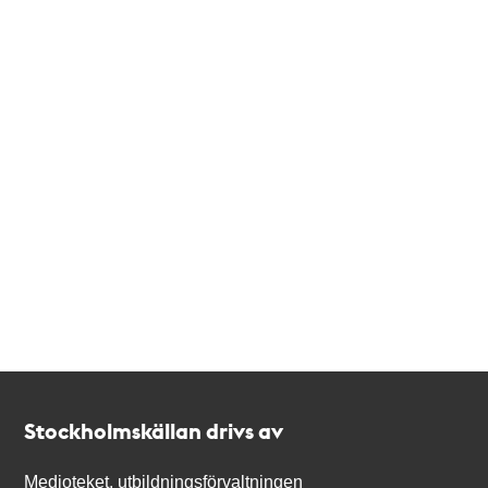
Kontakt
Stockholmskällan
Stockholmskällan drivs av
Medioteket, utbildningsförvaltningen