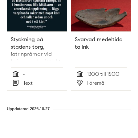
Styckning på
Svarvad medeltida
stadens torg,
tallrik
latrinpråmar vid
kajerna och råttjakt
på bakgårdarna. I
-
1300 till 1500
KÖTT & BLOD, s. 20-
Tid
Tid
Text
Föremål
35
Typ
Typ
Uppdaterad
2025-10-27