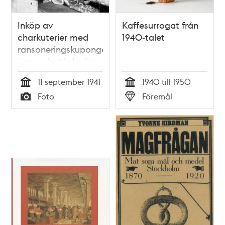
Inköp av
Kaffesurrogat från
charkuterier med
1940-talet
ransoneringskuponger
i en av butikskedjan
Norrmalms
11 september 1941
1940 till 1950
Livsmedels butiker
Tid
Tid
Foto
Föremål
Typ
Typ