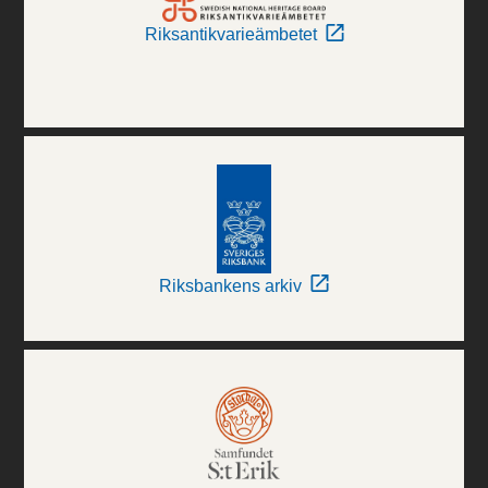
Riksantikvarieämbetet
Riksbankens arkiv