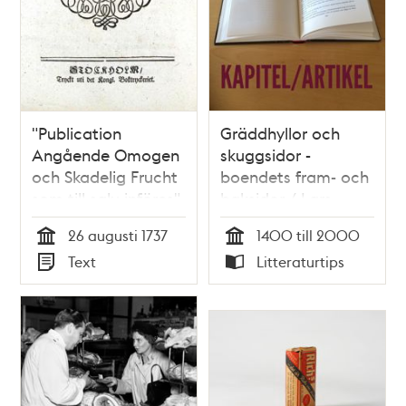
"Publication
Gräddhyllor och
Angående Omogen
skuggsidor -
och Skadelig Frucht
boendets fram- och
som till salu införes"
baksidor / Lars
1737
Ericson
26 augusti 1737
1400 till 2000
Tid
Tid
Text
Litteraturtips
Typ
Typ