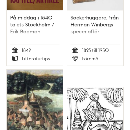
På middag i 1840-
Sockerhuggare, från
talets Stockholm /
Herman Winbergs
Erik Bodman
speceriaffär
1842
1893 till 1950
Tid
Tid
Litteraturtips
Föremål
Typ
Typ