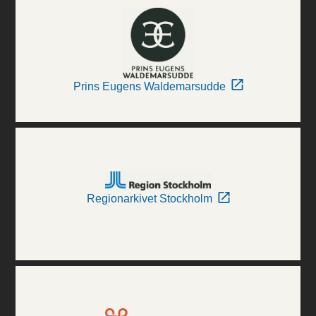
Prins Eugens Waldemarsudde
Regionarkivet Stockholm