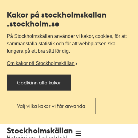
Kakor på stockholmskallan
.stockholm.se
På Stockholmskällan använder vi kakor, cookies, för att
sammanställa statistik och för att webbplatsen ska
fungera på ett bra sätt för dig.
Om kakor på Stockholmskällan
Godkänn alla kakor
Välj vilka kakor vi får använda
Till
Till
Stockholmskällan
navigationen
huvudinnehållet
Historia i ord, ljud och bild