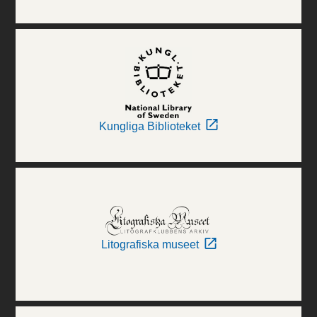
Kungliga Biblioteket
Litografiska museet