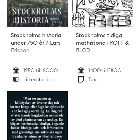
Stockholms historia
Stockholms tidiga
under 750 år / Lars
mathistoria i KÖTT &
Ericson
BLOD
1250 till 2000
1400 till 1800
Tid
Tid
Litteraturtips
Text
Typ
Typ