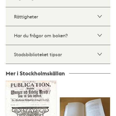
Rättigheter
Har du frågor om boken?
Stadsbiblioteket tipsar
Mer i Stockholmskällan
Relaterade
poster
och
teman