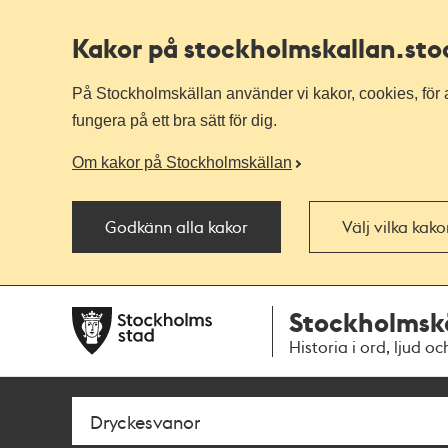
Kakor på stockholmskallan
.st
På Stockholmskällan använder vi kakor, cookies, för a
fungera på ett bra sätt för dig.
Om kakor på Stockholmskällan
Godkänn alla kakor
Välj vilka kak
Till
Till
Stockholmsk
navigationen
huvudinnehållet
Historia i ord, ljud oc
Sök
Fritextsök