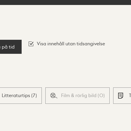
Visa innehåll utan tidsangivelse
a på tid
Litteraturtips
(
7
)
Film & rörlig bild
(
0
)