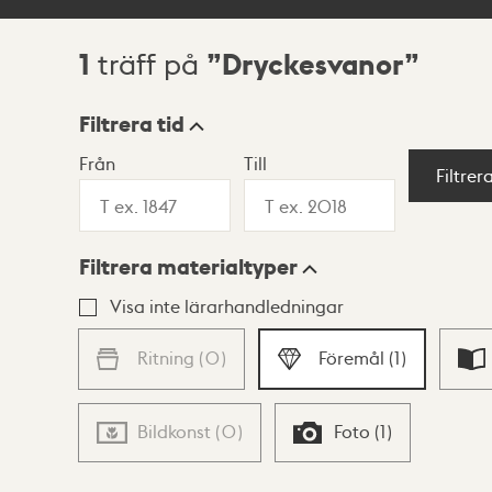
1
Dryckesvanor
träff på
Sökresultat
Filtrera tid
Från
Till
Visningsläge
Filtrer
Filtrera materialtyper
Lista
Karta
Visa inte lärarhandledningar
Ritning
(
0
)
Föremål
(
1
)
Bildkonst
(
0
)
Foto
(
1
)