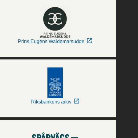
Prins Eugens Waldemarsudde
Riksbankens arkiv