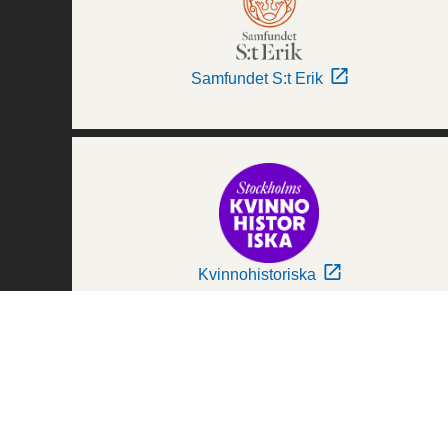
Samfundet S:t Erik
Kvinnohistoriska
Världskulturmuseerna