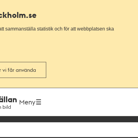
ockholm.se
tt sammanställa statistik och för att webbplatsen ska
or vi får använda
ällan
Meny
h bild