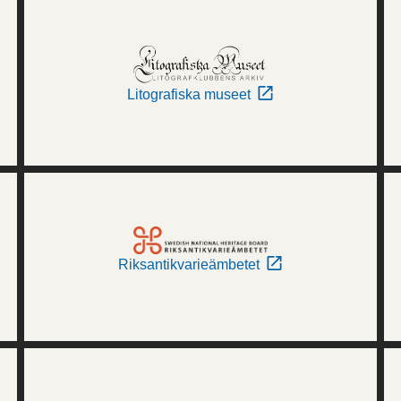
Litografiska museet
Riksantikvarieämbetet