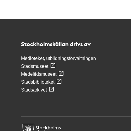
Kontakt
Stockholmskällan
Stockholmskällan drivs av
Medioteket, utbildningsförvaltningen
Stadsmuseet
Medeltidsmuseet
Stadsbiblioteket
Stadsarkivet