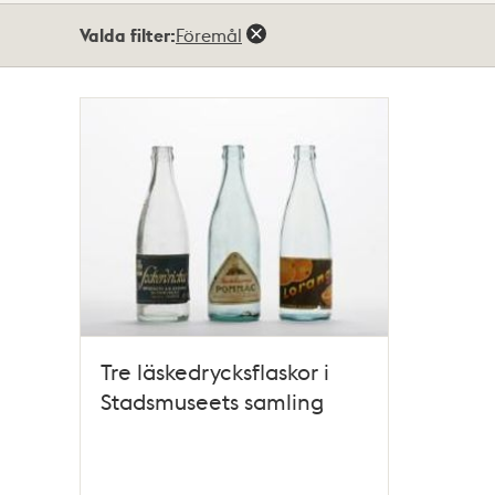
Totalt
Valda filter:
Föremål
1
träffar
Tre läskedrycksflaskor i
Stadsmuseets samling