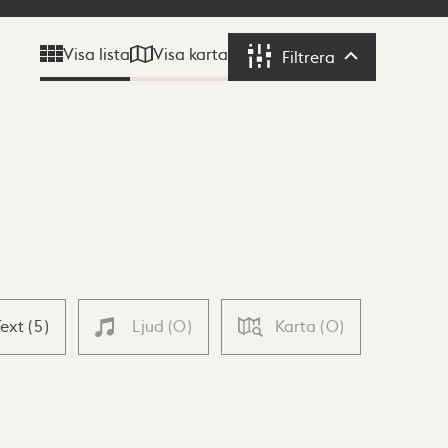
Visa karta
Visa lista
Filtrera
Filtrera
Text
(
5
)
Ljud
(
0
)
Karta
(
0
)