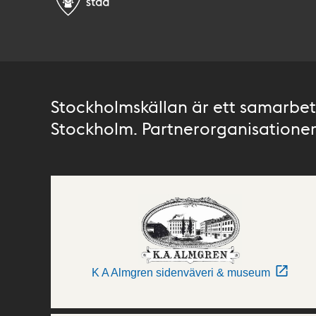
Stockholmskällan är ett samarbete
Stockholm. Partnerorganisationer 
K A Almgren sidenväveri & museum