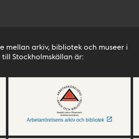
 mellan arkiv, bibliotek och museer i
till Stockholmskällan är:
Arbetarrörelsens arkiv och bibliotek