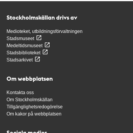
Kontakt
Stockholmskällan
Stockholmskällan drivs av
Medioteket, utbildningsförvaltningen
Stadsmuseet
Medeltidsmuseet
Stadsbiblioteket
Stadsarkivet
Om webbplatsen
Kontakta oss
Om Stockholmskällan
Tillgänglighetsredogörelse
Om kakor på webbplatsen
Sociala medier