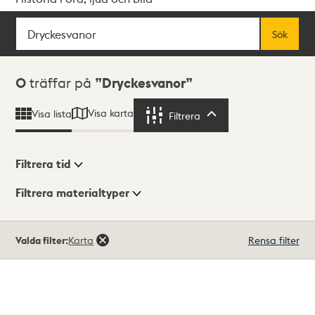
Sök
Fritextsök
Sök
Sökresultat
0
träffar på
Dryckesvanor
Visa karta
Visa lista
Filtrera
Filtrera
Filtrera tid
Filtrera materialtyper
Visningsläge
Totalt
Valda filter:
Karta
Rensa filter
0
träffar
Lista
Karta