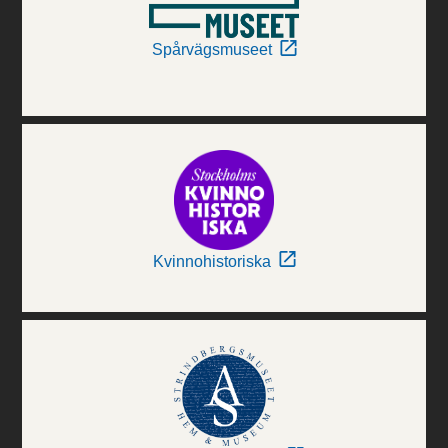
Spårvägsmuseet
Kvinnohistoriska