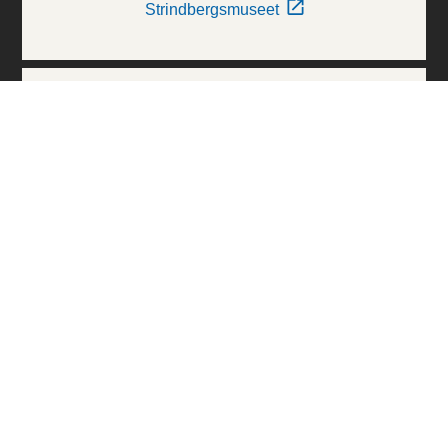
Strindbergsmuseet
Thielska Galleriet
Världskulturmuseerna