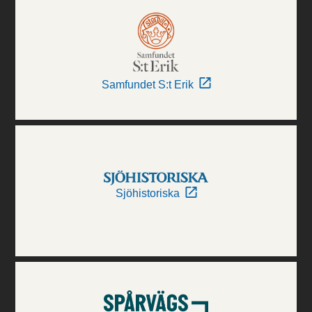
Samfundet S:t Erik
Sjöhistoriska