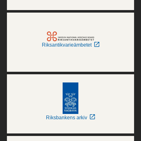
Riksantikvarieämbetet
Riksbankens arkiv