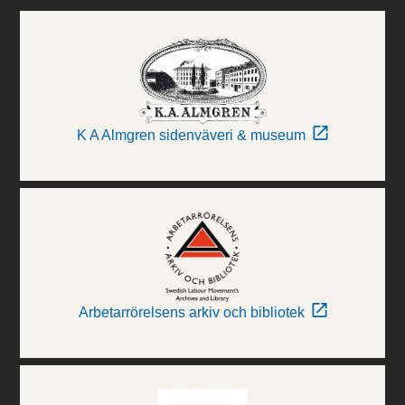
K A Almgren sidenväveri & museum
Arbetarrörelsens arkiv och bibliotek