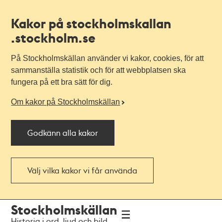
Kakor på stockholmskallan
.stockholm.se
På Stockholmskällan använder vi kakor, cookies, för att
sammanställa statistik och för att webbplatsen ska
fungera på ett bra sätt för dig.
Om kakor på Stockholmskällan
Godkänn alla kakor
Välj vilka kakor vi får använda
Till
Till
Stockholmskällan
navigationen
huvudinnehållet
Historia i ord, ljud och bild