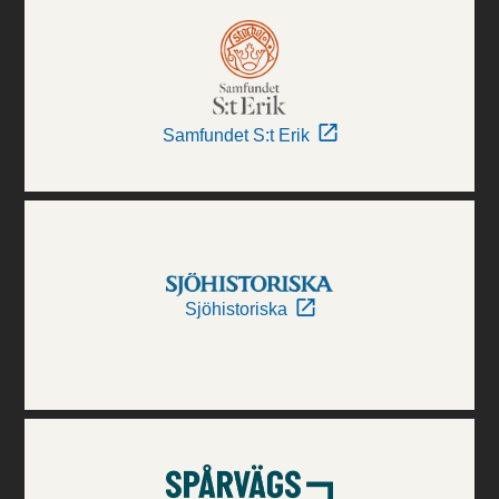
Samfundet S:t Erik
Sjöhistoriska