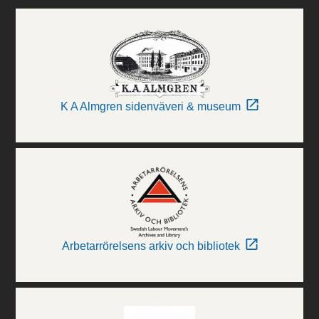
K A Almgren sidenväveri & museum
Arbetarrörelsens arkiv och bibliotek