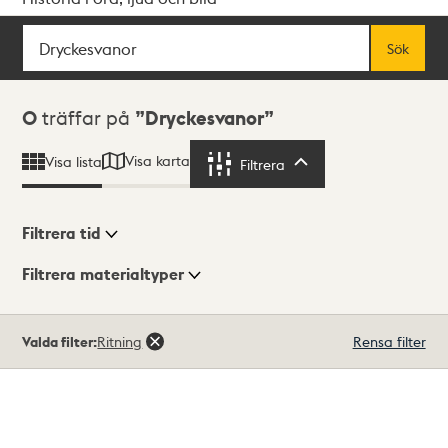
Sök
Fritextsök
Sök
Sökresultat
0
träffar på
Dryckesvanor
Visa karta
Visa lista
Filtrera
Filtrera
Filtrera tid
Filtrera materialtyper
Visningsläge
Totalt
Valda filter:
Ritning
Rensa filter
0
träffar
Lista
Karta