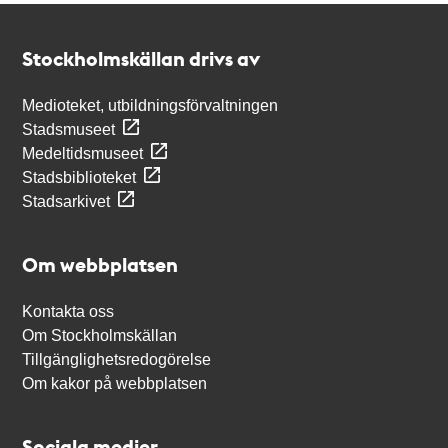
Kontakt
Stockholmskällan
Stockholmskällan drivs av
Medioteket, utbildningsförvaltningen
Stadsmuseet
Medeltidsmuseet
Stadsbiblioteket
Stadsarkivet
Om webbplatsen
Kontakta oss
Om Stockholmskällan
Tillgänglighetsredogörelse
Om kakor på webbplatsen
Sociala medier