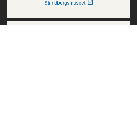
Strindbergsmuseet
Thielska Galleriet
Världskulturmuseerna