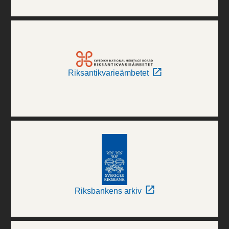
Riksantikvarieämbetet
Riksbankens arkiv