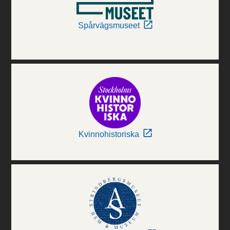
Spårvägsmuseet
Kvinnohistoriska