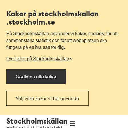
Kakor på stockholmskallan
.stockholm.se
På Stockholmskällan använder vi kakor, cookies, för att
sammanställa statistik och för att webbplatsen ska
fungera på ett bra sätt för dig.
Om kakor på Stockholmskällan
Godkänn alla kakor
Välj vilka kakor vi får använda
Till
Till
Stockholmskällan
navigationen
huvudinnehållet
Historia i ord, ljud och bild